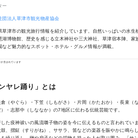
ター
社団法人草津市観光物産協会
県草津市の観光旅行情報を紹介しています。自然いっぱいの水生
琶湖博物館、歴史を感じる立木神社や三大神社、草津宿本陣、家
園など魅力的なスポット・ホテル・グルメ情報が満載。
ンが含まれています
ンヤレ踊り」とは
矢倉（やぐら）・下笠（しもがさ）・片岡（かたおか）・長束（
だ）・志那中（しななか）の7地区に伝わる伝統芸能です。
行した疫神祓いの風流囃子物の姿を今に伝えるものと言われてい
太鼓、摺鉦（すりがね）、ササラ、笛などの楽器を賑やかに鳴ら
りを繰り返し、榊や扇子などの採物を持った人が取り囲み、「サ