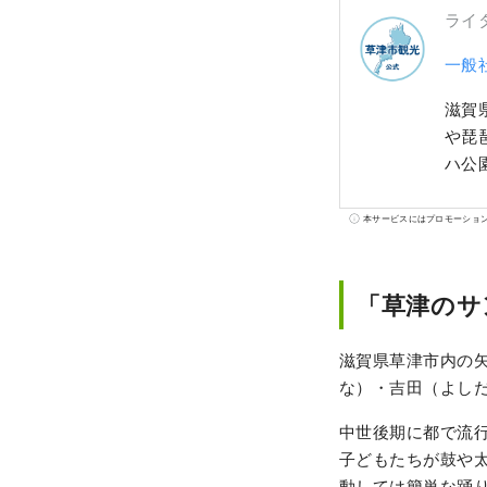
ライ
一般
滋賀
や琵
ハ公
本サービスにはプロモーショ
「草津のサ
滋賀県草津市内の
な）・吉田（よし
中世後期に都で流
子どもたちが鼓や
動しては簡単な踊