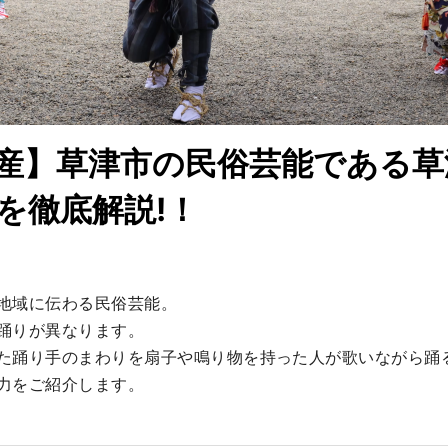
産】草津市の民俗芸能である草
を徹底解説!！
地域に伝わる民俗芸能。

踊りが異なります。

た踊り手のまわりを扇子や鳴り物を持った人が歌いながら踊
力をご紹介します。