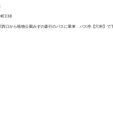
社
町238
駅西口から植物公園みずの森行のバスに乗車 バス停【穴村】で