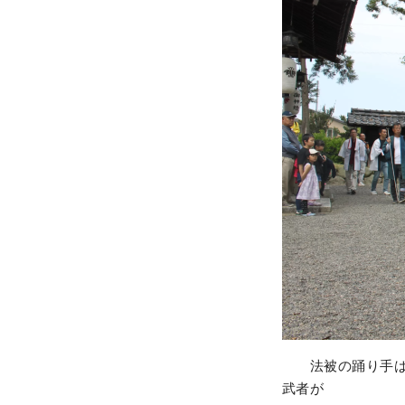
法被の踊り手は、
武者が 渡