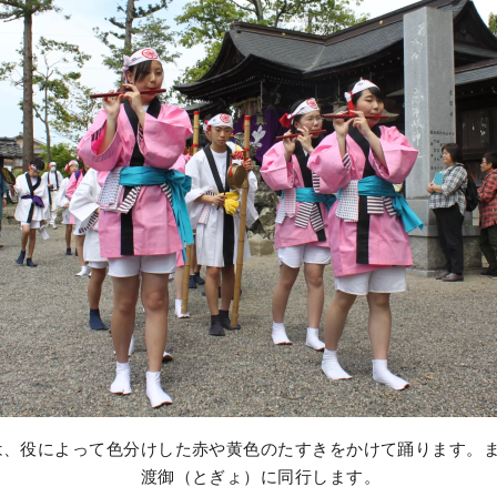
役によって色分けした赤や黄色のたすきをかけて踊ります。ま
御（とぎょ）に同行します。