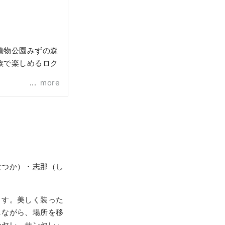
植物公園みずの森
族で楽しめるロク
more
なつか）・志那（し
ます。美しく装った
しながら、場所を移
ンヤレ、サンヤレ」