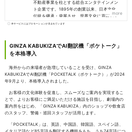
不動産事業を柱とする総合エンタテインメン
ト企業です。1895年の創業以来、日本文化の
more
伝統を継承・発展させ、世界文化に貢献して
まいりました。 中でも、日本の伝統芸能であ
本サービスにはプロモーションが含まれています
る歌舞伎に深く関わり、民間企業として唯
一、その製作と興行を担っています。 歌舞伎
座・新橋演舞場・南座・大阪松竹座で上演さ
GINZA KABUKIZAでAI翻訳機「ポケトーク」
れる歌舞伎公演の情報や、歌舞伎の魅力をわ
を本格導入
かりやすく、タイムリーにお伝えします。
海外からの来場者が急増していることを受け、GINZA
KABUKIZAでAI翻訳機「POCKETALK（ポケトーク）」が2024
年9月より、本格導入されました。
お客様の文化体験を促進し、スムーズなご案内を実現するこ
とで、よりお客様にご満足いただける施設を目指し、劇場内の
案内所をはじめ、「GINZA KABUKIZA」内のショップや飲食店
のスタッフ、警備・巡回スタッフが活用します。
「POCKETALK」は、英語、中国語、韓国語、スペイン語、
イタリア語など85言語を翻訳する機能をもち、うち74言語につ