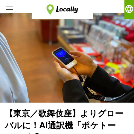
language
【東京／歌舞伎座】よりグロー
バルに！AI通訳機「ポケトー