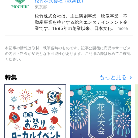
松竹株式会社（歌舞伎）
東京都
松竹株式会社は、主に演劇事業・映像事業・不
動産事業を柱とする総合エンタテインメント企
業です。1895年の創業以来、日本文化の伝統
more
を継承・発展させ、世界文化に貢献してまいり
ました。 中でも、日本の伝統芸能である歌舞
伎に深く関わり、民間企業として唯一、その製
本記事の情報は取材・執筆当時のものです。記事公開後に商品やサービス
作と興行を担っています。 歌舞伎座・新橋演
の内容・料金が変更となる可能性があります。ご利用の際は改めてご確認
舞場・南座・大阪松竹座で上演される歌舞伎公
ください。
演の情報や、歌舞伎の魅力をわかりやすく、タ
イムリーにお伝えします。
特集
もっと見る