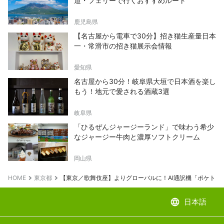
道・フェリーで行くおすすめルート
鹿児島県
【名古屋から電車で30分】招き猫生産量日本
一・常滑市の招き猫展示会情報
愛知県
名古屋から30分！岐阜県大垣で日本酒を楽し
もう！地元で愛される酒蔵3選
岐阜県
「ひるぜんジャージーランド」で味わう希少
なジャージー牛肉と濃厚ソフトクリーム
岡山県
HOME
東京都
【東京／歌舞伎座】よりグローバルに！AI通訳機「ポケトーク」が
language
日本語