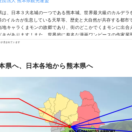
社団法人 熊本県観光連盟
県は、日本３大名城の一つである熊本城、世界最大級のカルデラ
0頭のイルカが生息している天草等、歴史と大自然が共存する都市
当地キャラくまモンの故郷であり、街のどこかでくまモンに出合
ドキがあります！また、世界的に有名な漫画ワンピースの作家尾
り、県内各地で麦わらの一味の銅像を見ることもできます。県内
ンが含まれています
材で作る料理とお酒はどれも美味しいです。皆さんの５感を癒し
遊びに来てください！
本県へ、日本各地から熊本県へ