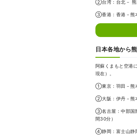
②台湾：台北－ 熊本
③香港：香港－熊本
日本各地から
阿蘇くまもと空港に
現在）。
①東京：羽田－熊本
②大阪：伊丹－熊本
③名古屋：中部国際
間30分）
④静岡：富士山静岡