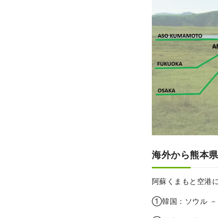
海外から熊本
阿蘇くまもと空港に
①韓国：ソウル － 