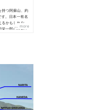
を持つ阿蘇山、約
です。日本一有名
えるかもしれない
more
田栄一郎の故郷で
各地で取れた新鮮
てくれる熊本県へ