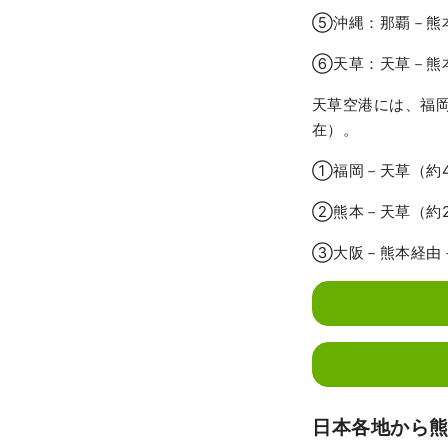
⑤沖縄：那覇－熊本
⑥天草：天草－熊本
天草空港には、福岡
在）。
①福岡－天草（約4
②熊本－天草（約2
③大阪－熊本経由－
日本各地から