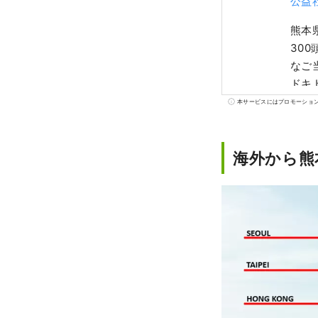
公益
熊本
30
なご
ドキ
もあ
本サービスにはプロモーショ
な食
是非
海外から熊