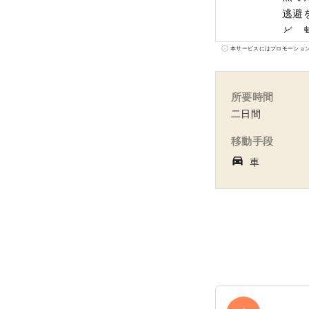
逃避
ど、
活動
本サービスにはプロモーショ
所要時間
二日間
移動手段
directions_car_filled
車