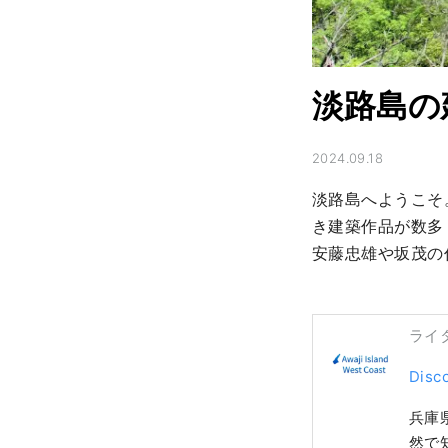
淡路島の
2024.09.18
淡路島へようこそ
き建築作品が数多
安藤忠雄や坂茂の
ライ
Disc
兵庫
然で