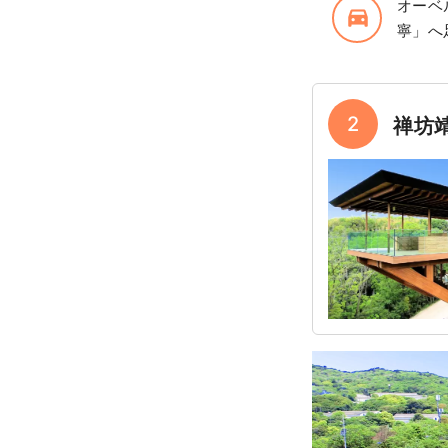
オーベ
directions_car_filled
寧」へ
2
禅坊