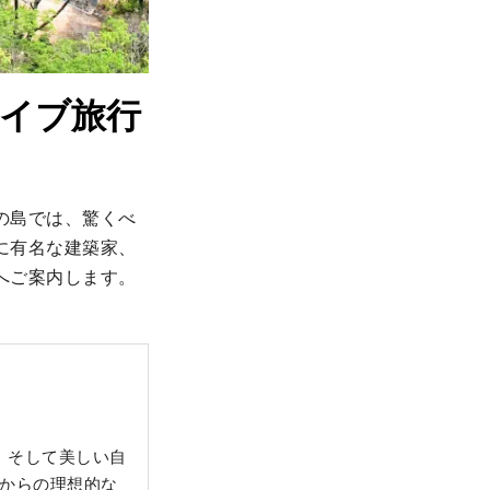
イブ旅行
の島では、驚くべ
に有名な建築家、
へご案内します。
、そして美しい自
市からの理想的な