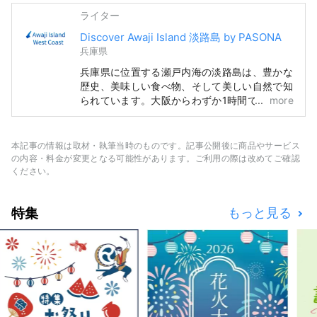
ライター
Discover Awaji Island 淡路島 by PASONA
兵庫県
兵庫県に位置する瀬戸内海の淡路島は、豊かな
歴史、美味しい食べ物、そして美しい自然で知
られています。大阪からわずか1時間で、関西
more
地方の忙しい都市からの理想的な逃避を提供し
ます。 淡路島の美しいホテル、レストラン、
イベント、テーマパークなど、魅力的なスポッ
本記事の情報は取材・執筆当時のものです。記事公開後に商品やサービス
トをご紹介します。このアカウントは、主にパ
の内容・料金が変更となる可能性があります。ご利用の際は改めてご確認
ソナグループのPR活動として運営されていま
ください。
す。
特集
もっと見る