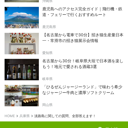
沖縄県
鹿児島へのアクセス完全ガイド｜飛行機・鉄
道・フェリーで行くおすすめルート
鹿児島県
【名古屋から電車で30分】招き猫生産量日本
一・常滑市の招き猫展示会情報
愛知県
名古屋から30分！岐阜県大垣で日本酒を楽し
もう！地元で愛される酒蔵3選
岐阜県
「ひるぜんジャージーランド」で味わう希少
なジャージー牛肉と濃厚ソフトクリーム
岡山県
HOME
兵庫県
淡路島に関しての質問、全部答えます！