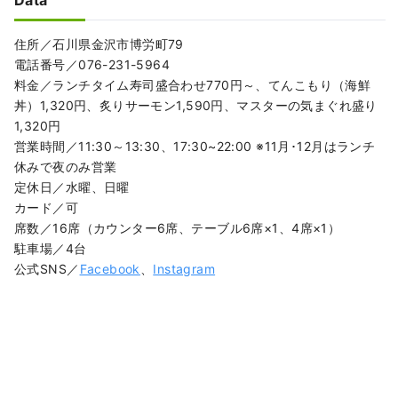
Data
住所／石川県金沢市博労町79
電話番号／076-231-5964
料金／ランチタイム寿司盛合わせ770円～、てんこもり（海鮮
丼）1,320円、炙りサーモン1,590円、マスターの気まぐれ盛り
1,320円
営業時間／11:30～13:30、17:30~22:00 ※11月･12月はランチ
休みで夜のみ営業
定休日／水曜、日曜
カード／可
席数／16席（カウンター6席、テーブル6席×1、4席×1）
駐車場／4台
公式SNS／
Facebook
、
Instagram