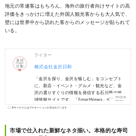
地元の常連客はもちろん、海外の旅行者向けサイトの高
評価をきっかけに増えた外国人観光客からも大人気で、
壁には世界中から訪れた客からのメッセージが貼られて
いる。
ライター
株式会社金沢日和
「金沢を探り、金沢を愉しむ」をコンセプト
に、新店・イベント・グルメ・観光など、金
沢の選りすぐりの情報を発信する石川県の地
more
域情報サイトです。「SmartNews」や「goo
ニュース」といった国内メディアの他、中
本サービスにはプロモーションが含まれています
国・台湾・香港・タイ・ベトナムなどの海外
メディアと連携して石川県の魅力を広く伝え
ています。
市場で仕入れた新鮮なネタ揃い。本格的な寿司