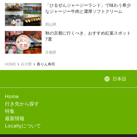
「ひるぜんジャージーランド」で味わう希少
なジャージー牛肉と濃厚ソフトクリーム
岡山県
秋の京都に行くべき、おすすめ紅葉スポット
7選
京都府
HOME
石川県
香りん寿司
language
日本語
Home
行き先から探す
特集
最新情報
Locallyについて