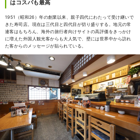
はコスパも最高
1951（昭和26）年の創業以来、親子四代にわたって受け継いで
きた寿司店。現在は三代目と四代目が切り盛りする。地元の常
連客はもちろん、海外の旅行者向けサイトの高評価をきっかけ
に増えた外国人観光客からも大人気で、壁には世界中から訪れ
た客からのメッセージが貼られている。