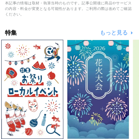
湾・香港・タイ・ベトナムなどの海外メディア
本記事の情報は取材・執筆当時のものです。記事公開後に商品やサービス
と連携して石川県の魅力を広く伝えています。
の内容・料金が変更となる可能性があります。ご利用の際は改めてご確認
ください。
特集
もっと見る