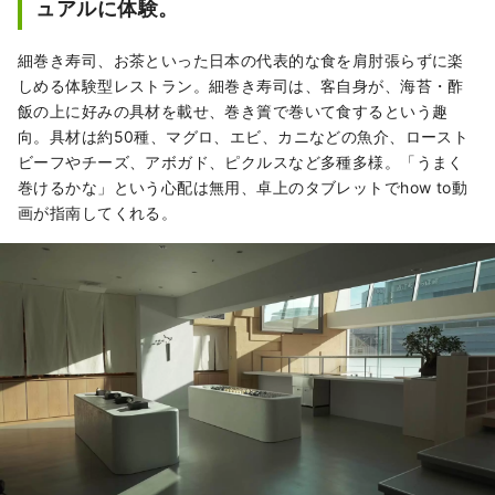
ュアルに体験。
細巻き寿司、お茶といった日本の代表的な食を肩肘張らずに楽
しめる体験型レストラン。細巻き寿司は、客自身が、海苔・酢
飯の上に好みの具材を載せ、巻き簀で巻いて食するという趣
向。具材は約50種、マグロ、エビ、カニなどの魚介、ロースト
ビーフやチーズ、アボガド、ピクルスなど多種多様。「うまく
巻けるかな」という心配は無用、卓上のタブレットでhow to動
画が指南してくれる。