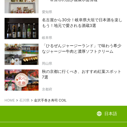
愛知県
名古屋から30分！岐阜県大垣で日本酒を楽し
もう！地元で愛される酒蔵3選
岐阜県
「ひるぜんジャージーランド」で味わう希少
なジャージー牛肉と濃厚ソフトクリーム
岡山県
秋の京都に行くべき、おすすめ紅葉スポット
7選
京都府
HOME
石川県
金沢手巻き寿司 COIL
language
日本語