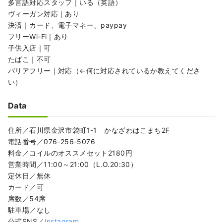
多言語対応スタッフ｜いる（英語）
ヴィーガン対応｜あり
決済｜カード、電子マネー、paypay
フリーWi-Fi｜あり
子供入店｜可
たばこ｜不可
バリアフリー｜対応（←何に対応されているか教えてくださ
い）
Data
住所／石川県金沢市袋町1-1 かなざわはこまち2F
電話番号／076-256-5076
料金／コイルのオススメセット2180円
営業時間／11:00～21:00（L.O.20:30）
定休日／無休
カード／可
席数／54席
駐車場／なし
公式SNS／
Instagram