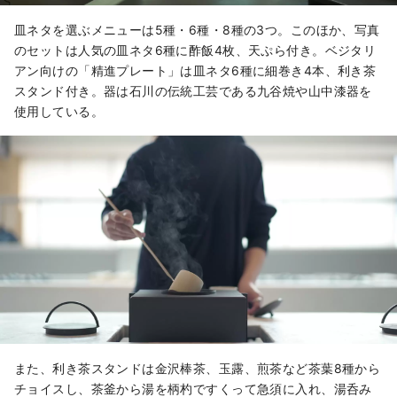
皿ネタを選ぶメニューは5種・6種・8種の3つ。このほか、写真
のセットは人気の皿ネタ6種に酢飯4枚、天ぷら付き。ベジタリ
アン向けの「精進プレート」は皿ネタ6種に細巻き4本、利き茶
スタンド付き。器は石川の伝統工芸である九谷焼や山中漆器を
使用している。
また、利き茶スタンドは金沢棒茶、玉露、煎茶など茶葉8種から
チョイスし、茶釜から湯を柄杓ですくって急須に入れ、湯呑み