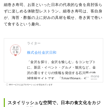
細巻き寿司、お茶といった日本の代表的な食を肩肘張ら
ずに楽しめる体験型レストラン。細巻き寿司は、客自身
が、海苔・酢飯の上に好みの具材を載せ、巻き簀で巻い
て食するという趣向。
ライター
株式会社金沢日和
「金沢を探り、金沢を愉しむ」をコンセプト
に、新店・イベント・グルメ・観光など、金
沢の選りすぐりの情報を発信する石川県の地
more
域情報サイトです。「SmartNews」や「goo
ニュース」といった国内メディアの他、中
本サービスにはプロモーションが含まれています
国・台湾・香港・タイ・ベトナムなどの海外
メディアと連携して石川県の魅力を広く伝え
ています。
スタイリッシュな空間で、日本の食文化をカジ