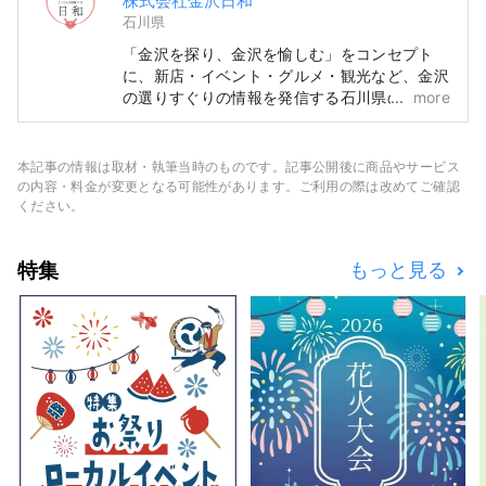
株式会社金沢日和
石川県
「金沢を探り、金沢を愉しむ」をコンセプト
に、新店・イベント・グルメ・観光など、金沢
の選りすぐりの情報を発信する石川県の地域情
more
報サイトです。「SmartNews」や「gooニュ
ース」といった国内メディアの他、中国・台
湾・香港・タイ・ベトナムなどの海外メディア
本記事の情報は取材・執筆当時のものです。記事公開後に商品やサービス
と連携して石川県の魅力を広く伝えています。
の内容・料金が変更となる可能性があります。ご利用の際は改めてご確認
ください。
特集
もっと見る