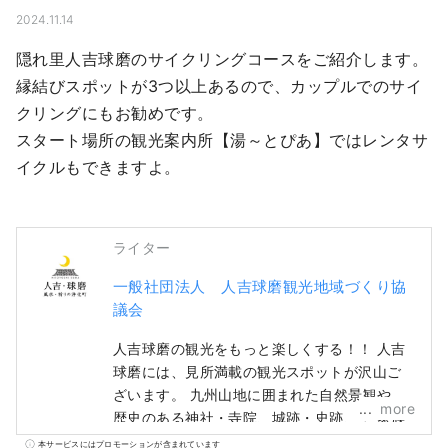
2024.11.14
隠れ里人吉球磨のサイクリングコースをご紹介します。
縁結びスポットが3つ以上あるので、カップルでのサイ
クリングにもお勧めです。

スタート場所の観光案内所【湯～とぴあ】ではレンタサ
イクルもできますよ。
ライター
一般社団法人 人吉球磨観光地域づくり協
議会
人吉球磨の観光をもっと楽しくする！！ 人吉
球磨には、見所満載の観光スポットが沢山ご
ざいます。 九州山地に囲まれた自然景観や、
more
歴史のある神社・寺院、城跡・史跡、 ご家族
やお友達と過ごせる公園・施設、人吉球磨な
本サービスにはプロモーションが含まれています