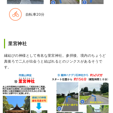
directions_bike
自転車20分
里宮神社
縁結びの神様として有名な里宮神社。参拝後、境内のちょうど
真後ろで二人が出会うと結ばれるとのジンクスがあるそうで
す。