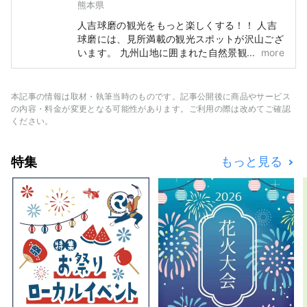
熊本県
人吉球磨の観光をもっと楽しくする！！ 人吉
球磨には、見所満載の観光スポットが沢山ござ
います。 九州山地に囲まれた自然景観や、歴
more
史のある神社・寺院、城跡・史跡、 ご家族や
お友達と過ごせる公園・施設、人吉球磨ならで
はの歴史や文化を感じるイベント・祭など、
本記事の情報は取材・執筆当時のものです。記事公開後に商品やサービス
人吉球磨の観光をもっと楽しくする情報を満載
の内容・料金が変更となる可能性があります。ご利用の際は改めてご確認
しています。 是非、ご家族やお友達とお越し
ください。
ください。
特集
もっと見る