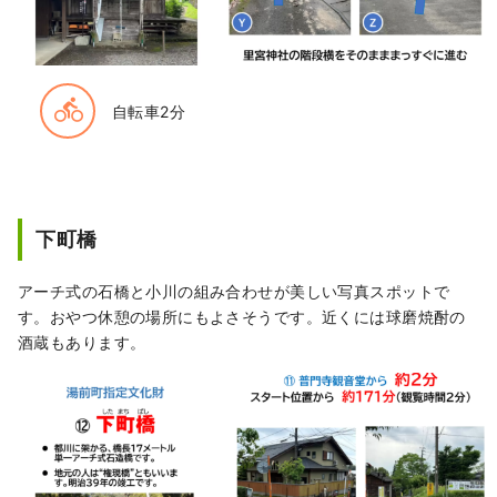
directions_bike
自転車2分
下町橋
アーチ式の石橋と小川の組み合わせが美しい写真スポットで
す。おやつ休憩の場所にもよさそうです。近くには球磨焼酎の
酒蔵もあります。