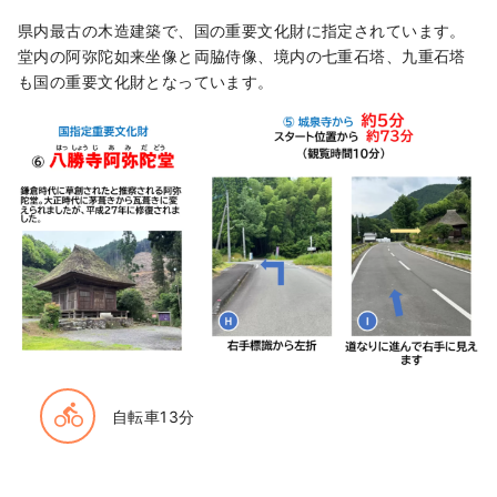
県内最古の木造建築で、国の重要文化財に指定されています。
堂内の阿弥陀如来坐像と両脇侍像、境内の七重石塔、九重石塔
も国の重要文化財となっています。
directions_bike
自転車13分