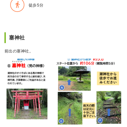
directions_walk
徒歩5分
塞神社
前出の塞神社。