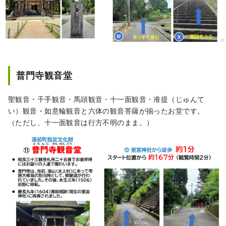
普門寺観音堂
聖観音・千手観音・馬頭観音・十一面観音・准提（じゅんて
い）観音・如意輪観音と六体の観音菩薩が揃ったお堂です。
（ただし、十一面観音は行方不明のまま。）