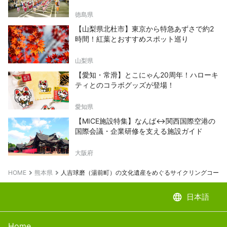
徳島県
【山梨県北杜市】東京から特急あずさで約2
時間！紅葉とおすすめスポット巡り
山梨県
【愛知・常滑】とこにゃん20周年！ハローキ
ティとのコラボグッズが登場！
愛知県
【MICE施設特集】なんば↔関西国際空港の
国際会議・企業研修を支える施設ガイド
大阪府
HOME
熊本県
人吉球磨（湯前町）の文化遺産をめぐるサイクリングコース
language
日本語
Home