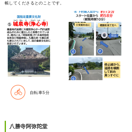
帳してくださるとのことです。
directions_bike
自転車5分
八勝寺阿弥陀堂