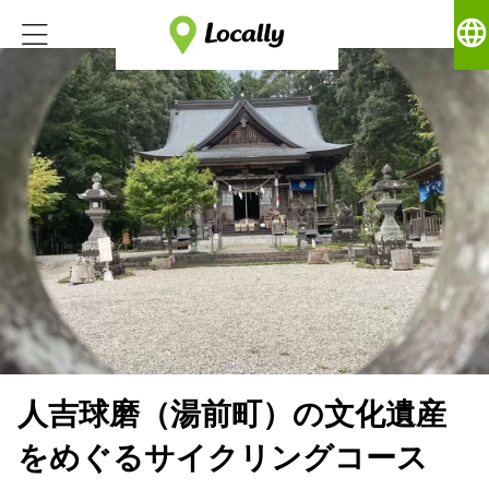
language
人吉球磨（湯前町）の文化遺産
をめぐるサイクリングコース