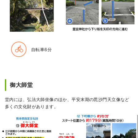
directions_bike
自転車6分
御大師堂
堂内には、弘法大師坐像のほか、平安末期の毘沙門天立像など
多くの文化財があります。