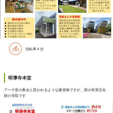
directions_bike
自転車４分
明導寺本堂
アーチ形の教会と思われるような建造物ですが、国の有形文化
財の寺院です