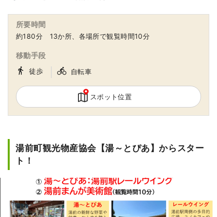
らではの歴史や文化を感じるイベント・祭な
ど、 人吉球磨の観光をもっと楽しくする情報
所要時間
を満載しています。 是非、ご家族やお友達と
約180分 13か所、各場所で観覧時間10分
お越しください。
移動手段
｜
directions_walk
directions_bike
徒歩
自転車
スポット位置
湯前町観光物産協会【湯～とぴあ】からスター
ト！