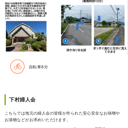
directions_bike
自転車8分
下村婦人会
こちらでは地元の婦人会の皆様が作られた安心安全なお味噌や
お漬物などがお求めいただけます。