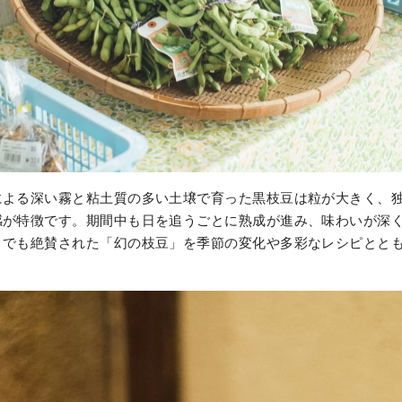
による深い霧と粘土質の多い土壌で育った黒枝豆は粒が大きく、
感が特徴です。期間中も日を追うごとに熟成が進み、味わいが深
』でも絶賛された「幻の枝豆」を季節の変化や多彩なレシピとと