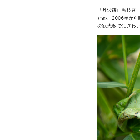
「丹波篠山黒枝豆」
ため、2006年か
の観光客でにぎわ