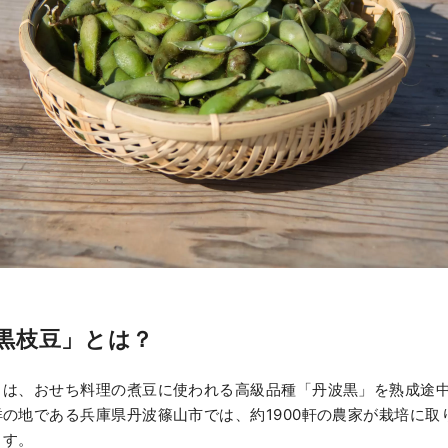
黒枝豆」とは？
」は、おせち料理の煮豆に使われる高級品種「丹波黒」を熟成途
の地である兵庫県丹波篠山市では、約1900軒の農家が栽培に取
ます。