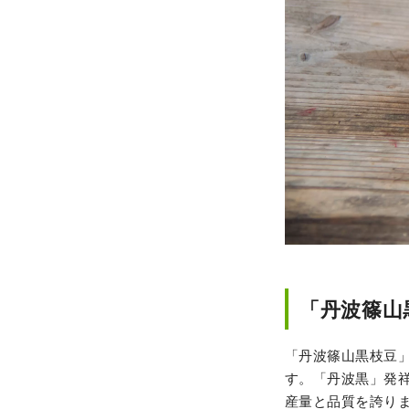
「丹波篠山
「丹波篠山黒枝豆
す。「丹波黒」発祥
産量と品質を誇り