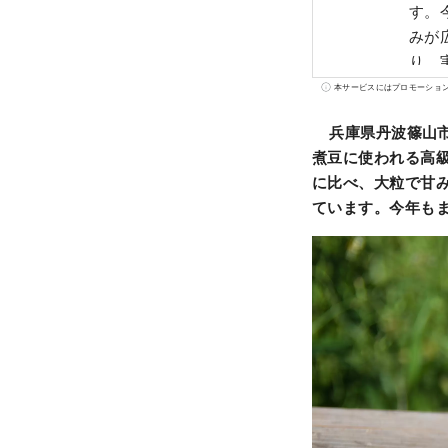
す。
みが
り、
す。
本サービスにはプロモーショ
兵庫県丹波篠山
煮豆に使われる高
に比べ、大粒で甘
ています。今年も