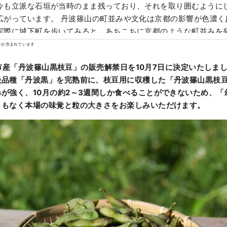
今も立派な石垣が当時のまま残っており、それを取り囲むように
広がっています。 丹波篠山の町並みや文化は京都の影響が色濃く
実際に城下町を歩いてみると、あちこちに京都のような町並みを
ンが含まれています
市産「丹波篠山黒枝豆」の販売解禁日を10月7日に決定いたしま
級品種「丹波黒」を完熟前に、枝豆用に収穫した「丹波篠山黒枝
みが強く、
10
月の約2～3週間しか食べることができないため、「
まもなく本場の味覚と粒の大きさをお楽しみいただけます。