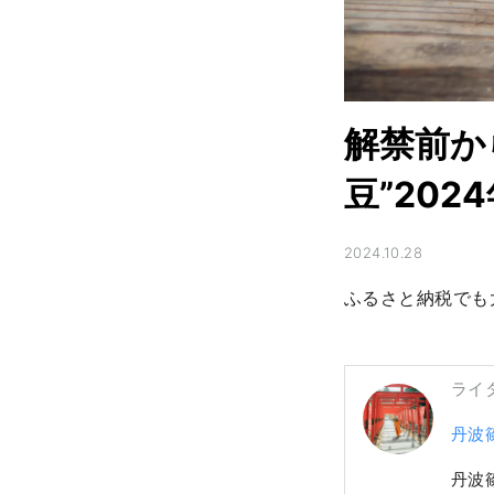
解禁前か
豆”20
2024.10.28
ふるさと納税でも
ライ
丹波
丹波