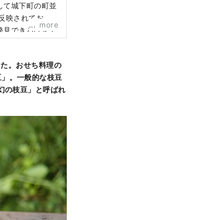
して城下町の町並
反映されてお
more
発見できるはずで
した。
おせち料理の
豆」。一般的な枝豆
幻の枝豆」と呼ばれ