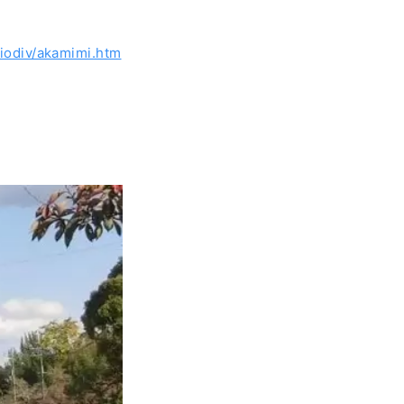
iodiv/akamimi.htm