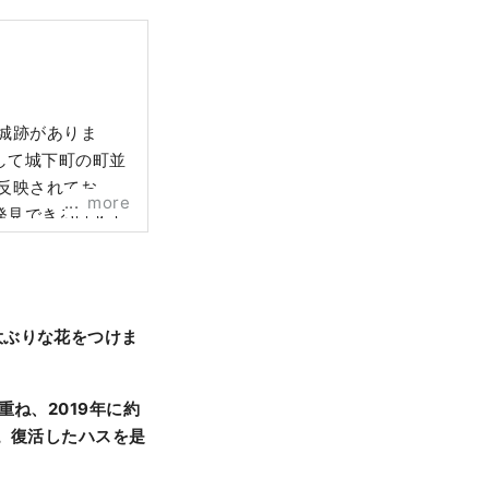
城跡がありま
して城下町の町並
反映されてお
more
発見できるはずで
大ぶりな花をつけま
ね、2019年に約
。復活したハスを是