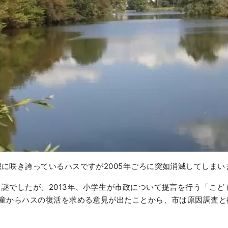
に咲き誇っているハスですが2005年ごろに突如消滅してしまい
謎でしたが、2013年、小学生が市政について提言を行う「こど
児童からハスの復活を求める意見が出たことから、市は原因調査と
。