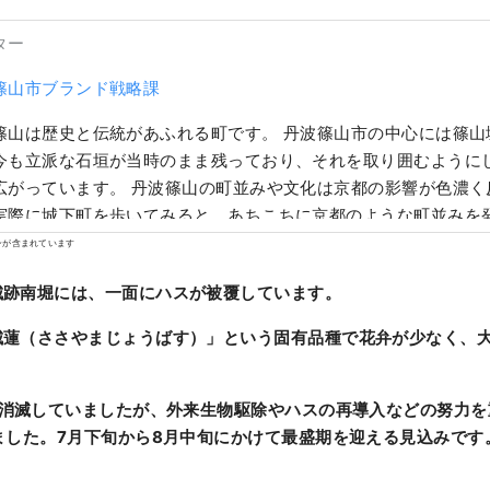
ター
篠山市ブランド戦略課
篠山は歴史と伝統があふれる町です。 丹波篠山市の中心には篠山
今も立派な石垣が当時のまま残っており、それを取り囲むように
広がっています。 丹波篠山の町並みや文化は京都の影響が色濃く
実際に城下町を歩いてみると、あちこちに京都のような町並みを
ンが含まれています
城跡南堀には、一面にハスが被覆しています。
城蓮（ささやまじょうばす）」という固有品種で花弁が少なく、
消滅していましたが、外来生物駆除やハスの再導入などの努力を重
ました。7月下旬から8月中旬にかけて最盛期を迎える見込みです