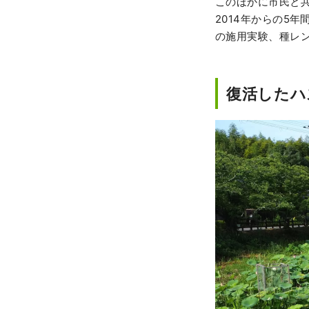
このほかに市民と
2014年からの5
の施用実験、種レ
復活したハ