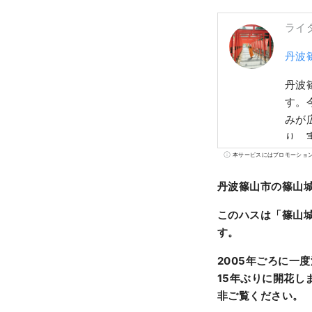
ライ
丹波
丹波
す。
みが
り、
す。
本サービスにはプロモーショ
丹波篠山市の篠山
このハスは「篠山
す。
2005
年ごろに一度
15年ぶりに開花し
非ご覧ください。