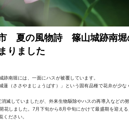
市 夏の風物詩 篠山城跡南堀
まりました
城跡南堀には、一面にハスが被覆しています。

城蓮（ささやまじょうばす）」という固有品種で花弁が少な
一度消滅していましたが、外来生物駆除やハスの再導入などの努
に開花しました。7月下旬から8月中旬にかけて最盛期を迎え
覧ください。