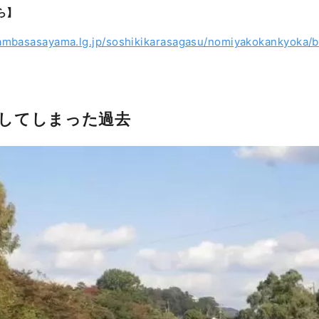
ら】
tambasasayama.lg.jp/soshikikarasagasu/nomiyakokankyoka/b
してしまった過去