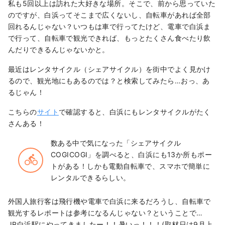
私も5回以上は訪れた大好きな場所。そこで、前から思っていた
のですが、白浜ってそこまで広くないし、自転車があれば全部
回れるんじゃない？いつもは車で行ってたけど、電車で白浜ま
で行って、自転車で観光できれば、もっとたくさん食べたり飲
んだりできるんじゃないかと。
最近はレンタサイクル（シェアサイクル）を街中でよく見かけ
るので、観光地にもあるのでは？と検索してみたら…おっ、あ
るじゃん！
こちらの
サイト
で確認すると、白浜にもレンタサイクルがたく
さんある！
数ある中で気になった「シェアサイクル
COGICOGI」を調べると、白浜にも13か所もポー
directions_bike
トがある！しかも電動自転車で、スマホで簡単に
レンタルできるらしい。
外国人旅行客は飛行機や電車で白浜に来るだろうし、自転車で
観光するレポートは参考になるんじゃない？ということで…
JR白浜駅にやってきましたー！！暑いっ！！！(取材日は9月上