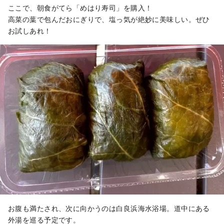
ここで、朝食がてら「めはり寿司」を購入！
高菜の葉で包んだおにぎりで、塩っ気が絶妙に美味しい。ぜひ
お試しあれ！
お腹も満たされ、次に向かうのは白良浜海水浴場。道中にある
外湯を巡る予定です。