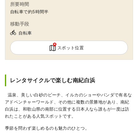
所要時間
自転車で約5時間半
移動手段
directions_bike
自転車
スポット位置
レンタサイクルで楽しむ南紀白浜
温泉、美しい白砂のビーチ、イルカのショーやパンダで有名な
アドベンチャーワールド、その他に複数の景勝地があり、南紀
白浜は、和歌山県の南部に位置する日本人なら誰もが一度は訪
れたことがある人気スポットです。
季節を問わず楽しめるのも魅力のひとつ。