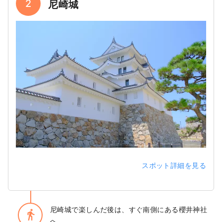
2
尼崎城
スポット詳細を見る
尼崎城で楽しんだ後は、すぐ南側にある櫻井神社
directions_walk
へ。