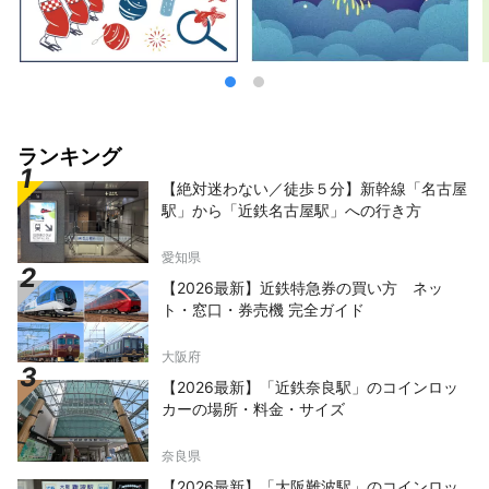
さき観光局は、尼崎に関わる様々な関係者の
方々のご協力をいただきながら、地域の資源を
最大限に活用することにより、観光客を広く呼
び込み、地域経済を潤し、市民の地域への誇り
と愛着を育む尼崎ならではの観光地域づくりに
未来志向で取り組んでいくため、2018年3月に
設立されました。
ランキング
【絶対迷わない／徒歩５分】新幹線「名古屋
駅」から「近鉄名古屋駅」への行き方
愛知県
【2026最新】近鉄特急券の買い方 ネッ
ト・窓口・券売機 完全ガイド
大阪府
【2026最新】「近鉄奈良駅」のコインロッ
カーの場所・料金・サイズ
奈良県
【2026最新】「大阪難波駅」のコインロッ