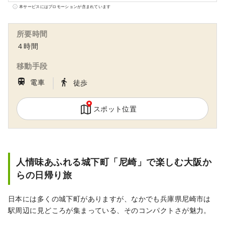
西3空港へも1時間以内で移動できる、交通の
本サービスにはプロモーションが含まれています
便がとても良い町です。 【城のある町】 元和
3(1617)年、江戸幕府の命により、譜代大名・
所要時間
戸田氏鉄(うじかね)が尼崎藩主に就き、新たに
４時間
尼崎城を築きました。明治6(1873)年の廃城令
後に取り壊されるまで約250年もの間、大坂の
移動手段
西の守りとしてその雄姿を誇った尼崎城は、
｜
train
directions_walk
電車
徒歩
2019年に再建され、再び町のシンボルとなっ
ています。 【人情の町】 尼崎には古くから賑
わいが続く商店街や、銭湯などが多くあり、
スポット位置
町のあちこちに下町の風情が残っています。
人情味あふれる気さくなおっちゃんやおばち
ゃんと会話すると、懐かしさと温かさが感じ
られます。 【産業と環境が共生する町】 明治
人情味あふれる城下町「尼崎」で楽しむ大阪か
時代、紡績工場の開業で工業都市としての第
らの日帰り旅
一歩を踏み出した尼崎は、その後高度経済成
長をリードしてきました。近年は、温室効果
日本には多くの城下町がありますが、なかでも兵庫県尼崎市は
ガスの大幅な削減など低炭素社会の実現に向
駅周辺に見どころが集まっている、そのコンパクトさが魅力。
け、高い目標を掲げて先駆的な取組にチャレ
ンジする都市として、平成24年度には国から