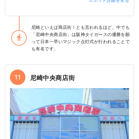
スポット詳細を見る
尼崎といえば商店街！とも言われるほど。中でも
「尼崎中央商店街」は阪神タイガースの優勝を願
directions_walk
って日本一早いマジック点灯式が行われることで
も有名です。
11
尼崎中央商店街