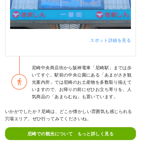
スポット詳細を見る
尼崎中央商店街から阪神電車「尼崎駅」までは歩
いてすぐ。駅前の中央公園にある「あまがさき観
directions_walk
光案内所」では尼崎のお土産物を多数取り揃えて
いますので、お帰りの前にぜひお立ち寄りを。人
気商品の「あまらむね」も置いています。
いかがでしたか？尼崎は、どこか懐かしい雰囲気も感じられる
穴場エリア。ぜひ行ってみてくださいね。
尼崎での観光について もっと詳しく見る