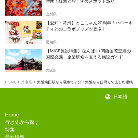
時間！紅葉とおすすめスポット巡り
山梨県
【愛知・常滑】とこにゃん20周年！ハローキ
ティとのコラボグッズが登場！
愛知県
【MICE施設特集】なんば↔関西国際空港の
国際会議・企業研修を支える施設ガイド
大阪府
HOME
兵庫県
大阪梅田駅から電車で７分！大阪から日帰りで楽しむ尼崎観
language
日本語
Home
行き先から探す
特集
最新情報