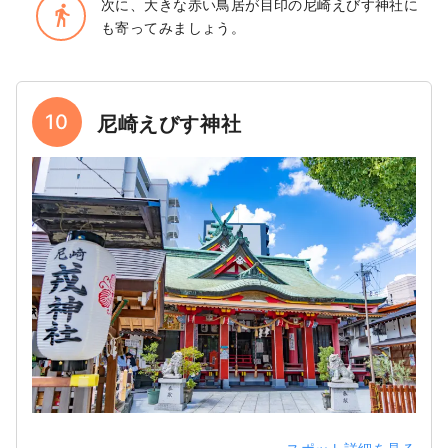
次に、大きな赤い鳥居が目印の尼崎えびす神社に
directions_walk
も寄ってみましょう。
10
尼崎えびす神社