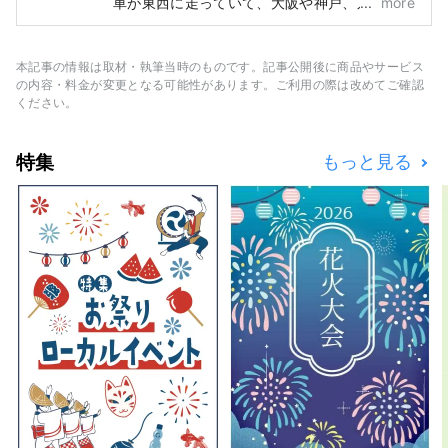
車が東西に走っていて、大阪や神戸、京都や奈
more
良へも乗り換えなしでアクセスでき、関西3空
港へも1時間以内で移動できる、交通の便がと
ても良い町です。 【城のある町】 元和
本記事の情報は取材・執筆当時のものです。記事公開後に商品やサービス
3(1617)年、江戸幕府の命により、譜代大名・
の内容・料金が変更となる可能性があります。ご利用の際は改めてご確認
戸田氏鉄(うじかね)が尼崎藩主に就き、新たに
ください。
尼崎城を築きました。明治6(1873)年の廃城令
後に取り壊されるまで約250年もの間、大坂の
特集
もっと見る
西の守りとしてその雄姿を誇った尼崎城は、
2019年に再建され、再び町のシンボルとなっ
ています。 【人情の町】 尼崎には古くから賑
わいが続く商店街や、銭湯などが多くあり、町
のあちこちに下町の風情が残っています。人情
味あふれる気さくなおっちゃんやおばちゃんと
会話すると、懐かしさと温かさが感じられま
す。 【産業と環境が共生する町】 明治時代、
紡績工場の開業で工業都市としての第一歩を踏
み出した尼崎は、その後高度経済成長をリード
してきました。近年は、温室効果ガスの大幅な
削減など低炭素社会の実現に向け、高い目標を
掲げて先駆的な取組にチャレンジする都市とし
て、平成24年度には国から「環境モデル都
市」に選定されました。 ※一般社団法人あまが