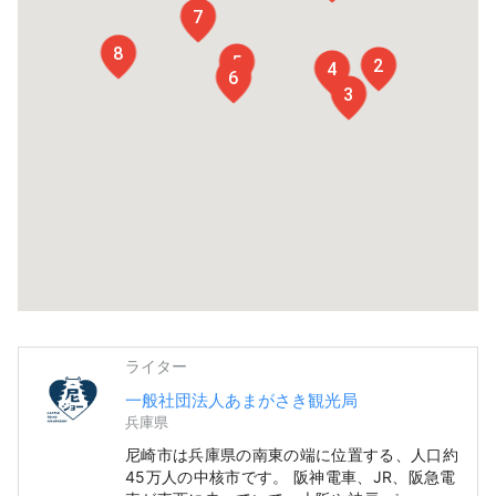
7
8
5
2
4
6
3
ライター
一般社団法人あまがさき観光局
兵庫県
尼崎市は兵庫県の南東の端に位置する、人口約
45万人の中核市です。 阪神電車、JR、阪急電