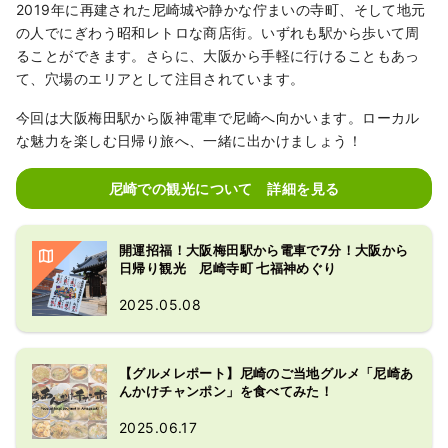
2019年に再建された尼崎城や静かな佇まいの寺町、そして地元
「環境モデル都市」に選定されました。 ※一
の人でにぎわう昭和レトロな商店街。いずれも駅から歩いて周
般社団法人あまがさき観光局は、尼崎に関わ
ることができます。さらに、大阪から手軽に行けることもあっ
る様々な関係者の方々のご協力をいただきな
て、穴場のエリアとして注目されています。
がら、地域の資源を最大限に活用することに
より、観光客を広く呼び込み、地域経済を潤
今回は大阪梅田駅から阪神電車で尼崎へ向かいます。ローカル
し、市民の地域への誇りと愛着を育む尼崎な
な魅力を楽しむ日帰り旅へ、一緒に出かけましょう！
らではの観光地域づくりに未来志向で取り組
んでいくため、2018年3月に設立されまし
尼崎での観光について 詳細を見る
た。
開運招福！大阪梅田駅から電車で7分！大阪から
日帰り観光 尼崎寺町 七福神めぐり
2025.05.08
【グルメレポート】尼崎のご当地グルメ「尼崎あ
んかけチャンポン」を食べてみた！
2025.06.17