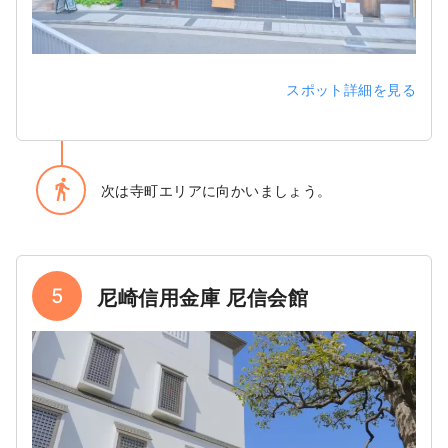
スポット詳細を見る
directions_walk
次は寺町エリアに向かいましょう。
5
尼崎信用金庫 尼信会館