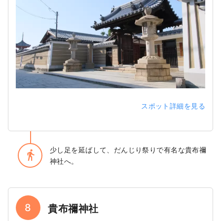
スポット詳細を見る
少し足を延ばして、だんじり祭りで有名な貴布禰
directions_walk
神社へ。
8
貴布禰神社