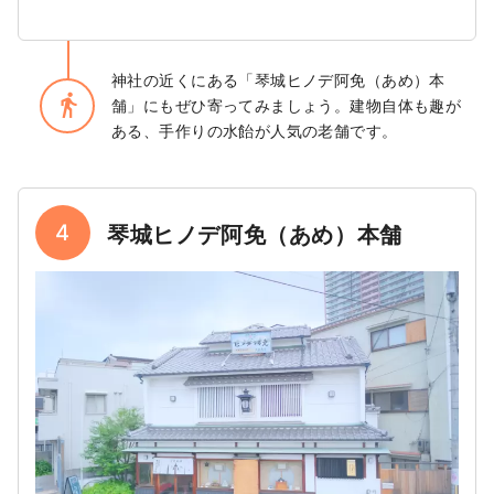
神社の近くにある「琴城ヒノデ阿免（あめ）本
directions_walk
舗」にもぜひ寄ってみましょう。建物自体も趣が
ある、手作りの水飴が人気の老舗です。
4
琴城ヒノデ阿免（あめ）本舗