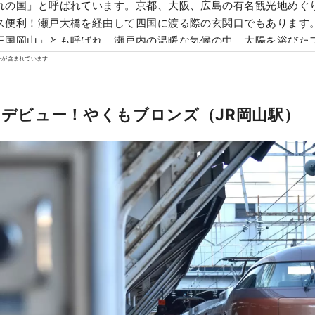
れの国」と呼ばれています。京都、大阪、広島の有名観光地めぐ
便利！瀬戸大橋を経由して四国に渡る際の玄関口でもあります。 また、「フ
王国岡山」とも呼ばれ、瀬戸内の温暖な気候の中、太陽を浴びた
香り、味ともに最高品質。 白桃をはじめ、マスカットやピオーネ
ンが含まれています
「岡山城」や日本三名園の「岡山後楽園」、倉敷美観地区といっ
歴史、文化、アートなど世界に誇る観光スポットもあります！
4月デビュー！やくもブロンズ（JR岡山駅）