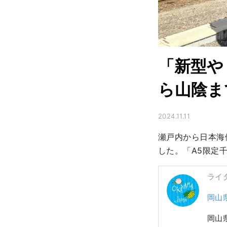
「新型や
ら山陰ま
2024.11.11
瀬戸内から日本海
した。「A5限定
ライ
岡山
岡山