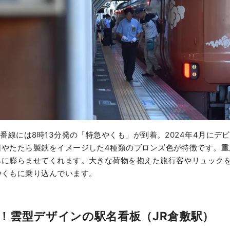
2番線には8時13分発の「特急やくも」が到着。2024年4月にデ
日やたたら製鉄をイメージした4種類のブロンズ色が特徴です。重
らに膨らませてくれます。大きな荷物を抱えた旅行客やリュック
やくもに乗り込んでいます。
！雲型デザインの駅名看板（JR倉敷駅）