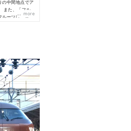
りの中間地点でア
ル
more
フルーツは、甘
など、旬のフル