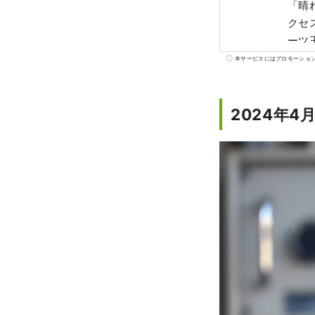
「晴
クセス
ーツ
さ、
本サービスにはプロモーショ
ーツが味わえます！ 
た、
2024年