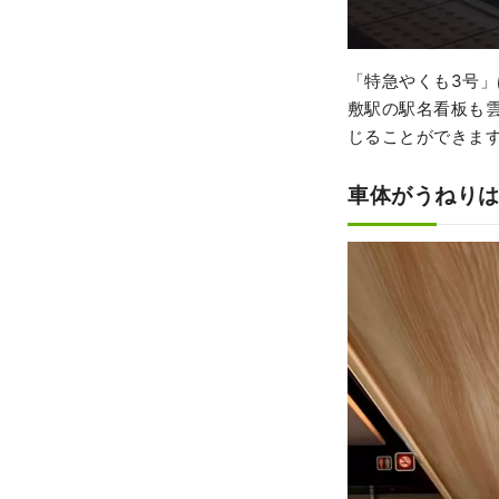
「特急やくも3号」
敷駅の駅名看板も
じることができま
車体がうねり