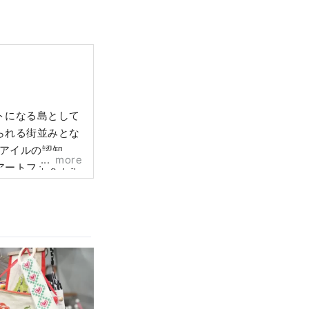
トになる島として
られる街並みとな
洲アイルの認知度
more
アートフェスティ
イルの観光地化を
まで設置を進めて
。訪れる観光客を
都市型観光地を目