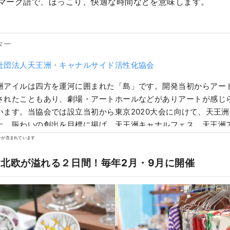
マーク語で、ほっこり、快適な時間などを意味します。
ター
社団法人天王洲・キャナルサイド活性化協会
洲アイルは四方を運河に囲まれた「島」です。開発当初からアー
されたこともあり、劇場・アートホールなどがありアートが感じ
います。当協会では設立当初から東京2020大会に向けて、天王
上、賑わいの創出を目標に掲げ、天王洲キャナルフェス、天王洲
等様々な取り組みを行ってきました。次のの目標として天王洲ア
ンが含まれています
、既存コンテンツの更なる磨き上げを進めています。さらにこれ
北欧が溢れる２日間！毎年2月・9月に開催
アート作品を地域の観光商品として売り出すアートツアーの開発
付ける観光案内所の機能創出。これらの取組を通じ東京の新しい
てまいります。