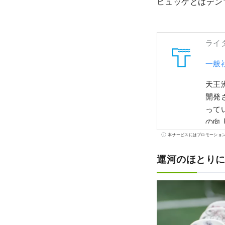
ヒュッゲとはデン
ライ
一般
天王
開発
って
の向
バル
本サービスにはプロモーショ
掲げ
運河のほとりに
きた
受け
指し