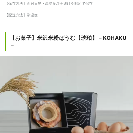
【保存方法】直射日光・高温多湿を避け冷暗所で保存
【配送方法】常温便
【お菓子】米沢米粉ばうむ【琥珀】－KOHAKU
－