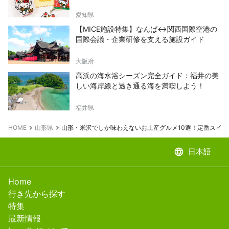
愛知県
【MICE施設特集】なんば↔関西国際空港の
国際会議・企業研修を支える施設ガイド
大阪府
高浜の海水浴シーズン完全ガイド：福井の美
しい海岸線と透き通る海を満喫しよう！
福井県
HOME
山形県
山形・米沢でしか味わえないお土産グルメ10選！定番スイ
language
日本語
Home
行き先から探す
特集
最新情報