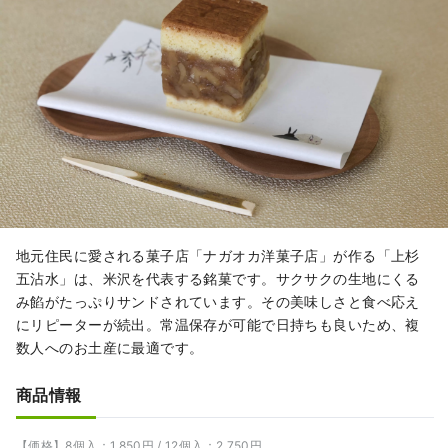
地元住民に愛される菓子店「ナガオカ洋菓子店」が作る「上杉
五沾水」は、米沢を代表する銘菓です。サクサクの生地にくる
み餡がたっぷりサンドされています。その美味しさと食べ応え
にリピーターが続出。常温保存が可能で日持ちも良いため、複
数人へのお土産に最適です。
商品情報
【価格】8個入：1,850円 / 12個入：2,750円