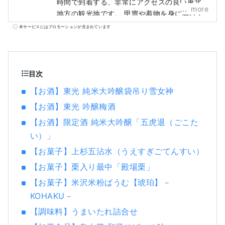
時間で到着する、非常にアクセスの良い東北
more
地方の観光地です。 甲冑や着物を身に着けて
みたり、合戦に参加してみたり、寺社仏閣を
本サービスにはプロモーションが含まれています
巡ってみたり。かつて、日本のサムライたち
が過ごしたストーリーを、米沢で追体験して
みませんか。
目次
【お酒】東光 純米大吟醸袋吊り雪女神
【お酒】東光 吟醸梅酒
【お酒】限定酒 純米大吟醸「五虎退（ごこた
い）」
【お菓子】上杉五沾水（うえすぎごてんすい）
【お菓子】栗入り最中「殿場栗」
【お菓子】米沢米粉ばうむ【琥珀】－
KOHAKU－
【調味料】うまいたれ詰合せ