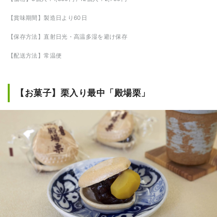
【賞味期間】製造日より60日
【保存方法】直射日光・高温多湿を避け保存
【配送方法】常温便
【お菓子】栗入り最中「殿場栗」