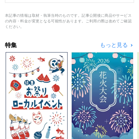
の観光地です。 甲冑や着物を身に着けてみた
り、合戦に参加してみたり、寺社仏閣を巡って
みたり。かつて、日本のサムライたちが過ごし
本記事の情報は取材・執筆当時のものです。記事公開後に商品やサービス
たストーリーを、米沢で追体験してみません
の内容・料金が変更となる可能性があります。ご利用の際は改めてご確認
か。
ください。
特集
もっと見る