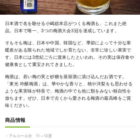
日本酒で名を馳せる小嶋総本店がつくる梅酒も、これまた絶
品。日本で唯一、3つの梅酒大会3冠を達成しています。
そもそも梅は、日本や中国、韓国など、季節によって十分な寒
暖差がある限られた地域でしか育たない、非常に珍しい果実で
す。日本には3世紀ごろに渡来したといわれ、その実は保存食や
健康食として重宝されてきました。
梅酒は、若い梅の実と砂糖を蒸留酒に漬け込んだお酒です。
「東光 吟醸梅酒」は、華やかな香りと、桃や洋梨をも思わせる
ような果実味が特長で、梅酒の中でも他に類をみない独自性を
放ちます。ぜひ、日本で古くから愛される梅酒の最高峰をご賞
味ください。
商品情報
・アルコール分 11～12度