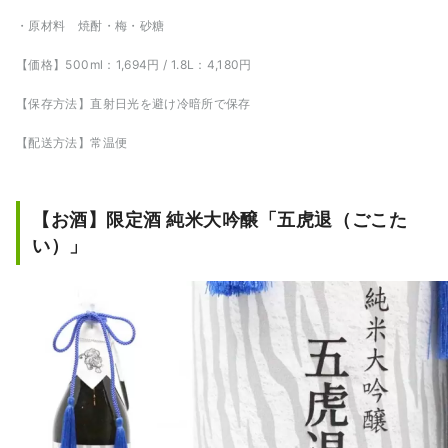
・原材料 焼酎・梅・砂糖
【価格】500ml：1,694円 / 1.8L：4,180円
【保存方法】直射日光を避け冷暗所で保存
【配送方法】常温便
【お酒】限定酒 純米大吟醸「五虎退（ごこた
い）」