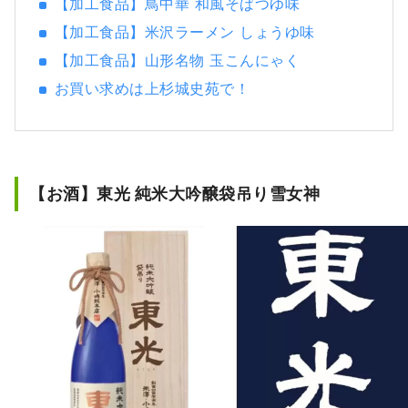
【加工食品】鳥中華 和風そばつゆ味
【加工食品】米沢ラーメン しょうゆ味
【加工食品】山形名物 玉こんにゃく
お買い求めは上杉城史苑で！
【お酒】東光 純米大吟醸袋吊り雪女神