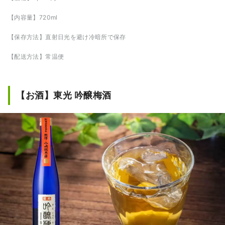
【内容量】720ml
【保存方法】直射日光を避け冷暗所で保存
【配送方法】常温便
【お酒】東光 吟醸梅酒