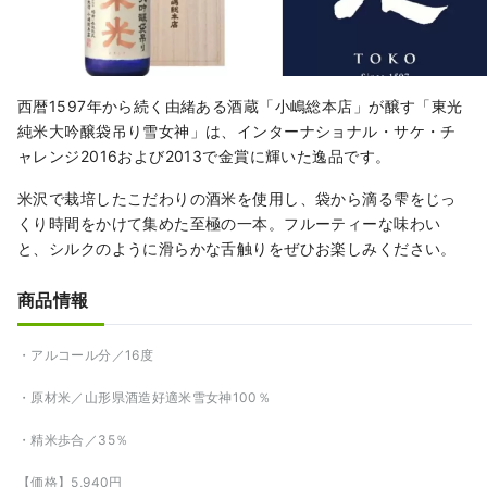
西暦1597年から続く由緒ある酒蔵「小嶋総本店」が醸す「東光
純米大吟醸袋吊り雪女神」は、インターナショナル・サケ・チ
ャレンジ2016および2013で金賞に輝いた逸品です。
米沢で栽培したこだわりの酒米を使用し、袋から滴る雫をじっ
くり時間をかけて集めた至極の一本。フルーティーな味わい
と、シルクのように滑らかな舌触りをぜひお楽しみください。
商品情報
・アルコール分／16度
・原材米／山形県酒造好適米雪女神100％
・精米歩合／35％
【価格】5,940円