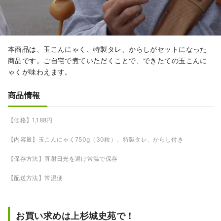
本商品は、玉こんにゃく、特製タレ、からしがセットになった
商品です。ご自宅で煮ていただくことで、できたての玉こんに
ゃくが味わえます。
商品情報
【価格】1,188円
【内容量】玉こんにゃく750g（30粒）、特製タレ、からし付き
【保存方法】直射日光を避け常温で保存
【配送方法】常温便
お買い求めは上杉城史苑で！