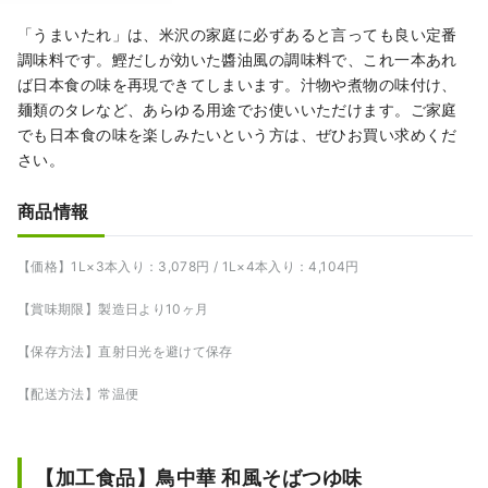
「うまいたれ」は、米沢の家庭に必ずあると言っても良い定番
調味料です。鰹だしが効いた醬油風の調味料で、これ一本あれ
ば日本食の味を再現できてしまいます。汁物や煮物の味付け、
麺類のタレなど、あらゆる用途でお使いいただけます。ご家庭
でも日本食の味を楽しみたいという方は、ぜひお買い求めくだ
さい。
商品情報
【価格】1L×3本入り：3,078円 / 1L×4本入り：4,104円
【賞味期限】製造日より10ヶ月
【保存方法】直射日光を避けて保存
【配送方法】常温便
【加工食品】鳥中華 和風そばつゆ味