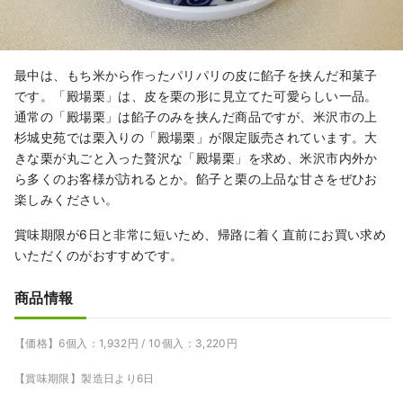
最中は、もち米から作ったパリパリの皮に餡子を挟んだ和菓子
です。「殿場栗」は、皮を栗の形に見立てた可愛らしい一品。
通常の「殿場栗」は餡子のみを挟んだ商品ですが、米沢市の上
杉城史苑では栗入りの「殿場栗」が限定販売されています。大
きな栗が丸ごと入った贅沢な「殿場栗」を求め、米沢市内外か
ら多くのお客様が訪れるとか。餡子と栗の上品な甘さをぜひお
楽しみください。
賞味期限が6日と非常に短いため、帰路に着く直前にお買い求め
いただくのがおすすめです。
商品情報
【価格】6個入：1,932円 / 10個入：3,220円
【賞味期限】製造日より6日