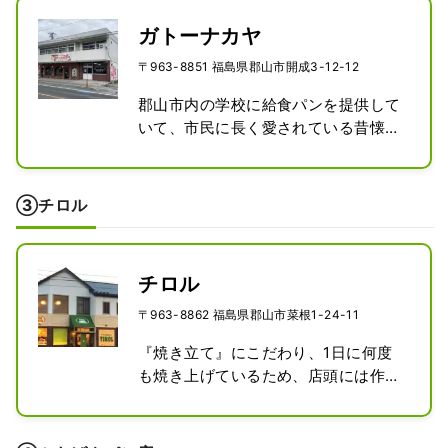
(150円)にもこのミルク食パンを使用
ガトーナカヤ
しており、パン上にのせた甘さ控えめ
のミルククリームとの相性は抜群で
〒963-8851 福島県郡山市開成3-12-12
す。酪王カフェオレ味や期間限定(イ
郡山市内の学校に給食パンを提供して
チゴ，桜もち，瀬戸内レモン，モンブ
いて、市民に長く愛されている昔懐か
ラン，サツマイモ，かぼちゃ等)のク
しいパン屋さんです。

リームボックスもあります。
クリームボックスは厚切りの食パンに
自家製のミルク風味のクリームがたっ
③チロル
ぷり塗られていて、誰にでも好まれる
おやつ感覚のパンです。

期間限定で、キャラメルボックスやア
チロル
ンクリームボックスがあります。
〒963-8862 福島県郡山市菜根1-24-11
『焼き立て』にこだわり、1日に何度
も焼き上げているため、店頭には作り
立てのパンが多く並んでいます。

クリームボックスもぜひ焼き立てをご
賞味ください。トーストしたさっくり