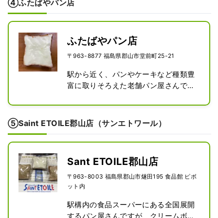
④ふたばやパン店
香ばしいパンとトロっとしたミルクク
リームの優しい甘さがベストマッチで
す。
ふたばやパン店
〒963-8877 福島県郡山市堂前町25-21
駅から近く、パンやケーキなど種類豊
富に取りそろえた老舗パン屋さんで
す。コーヒー好きな先代の考案したコ
ーヒーパンは、昔から変わらず市民に
愛され続けています。『ふたばやパン
⑤Saint ETOILE郡山店（サンエトワール）
店』のクリームボックス(151円）はバ
ターの香りたっぷりのデニッシュ生地
に柔らかめのミルククリームがベスト
Sant ETOILE郡山店
マッチで、コーヒーパンに続く人気商
品です。
〒963-8003 福島県郡山市燧田195 食品館 ピボ
ット内
駅構内の食品スーパーにある全国展開
するパン屋さんですが、クリームボッ