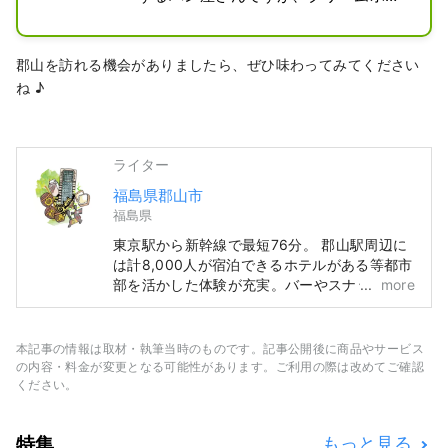
クスを郡山店限定で製造・販売してい
ます。12～13㎝四方のふんわり柔らか
パンに甘さ控えめのミルク風味が際だ
郡山を訪れる機会がありましたら、ぜひ味わってみてください
つクリームをのせた人気商品です。

ね ♪
３種類の味（練乳ミルク・キャラメ
ル・ピーナッツ）があり、幅広いお客
様から人気です。
ライター
福島県郡山市
福島県
東京駅から新幹線で最短76分。 郡山駅周辺に
は計8,000人が宿泊できるホテルがある等都市
部を活かした体験が充実。バーやスナックなど
more
の日本式ナイトコンテンツも楽しめます。 ま
た、東西南北に移動することで自然の雄大さを
感じることができます。 国立公園でもある
本記事の情報は取材・執筆当時のものです。記事公開後に商品やサービス
「猪苗代湖」や日本最古の桜などの自然景観、
の内容・料金が変更となる可能性があります。ご利用の際は改めてご確認
日本遺産のストーリーとしても認定されている
ください。
猪苗代湖から水を引き発展した郡山市で日本酒
や発酵などの食文化やアクティビティを体験す
特集
もっと見る
ることができます。ぜひ東北旅のスタート地点