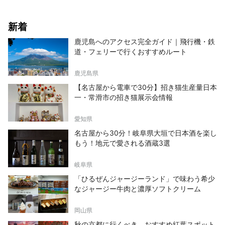
新着
鹿児島へのアクセス完全ガイド｜飛行機・鉄
道・フェリーで行くおすすめルート
鹿児島県
【名古屋から電車で30分】招き猫生産量日本
一・常滑市の招き猫展示会情報
愛知県
名古屋から30分！岐阜県大垣で日本酒を楽し
もう！地元で愛される酒蔵3選
岐阜県
「ひるぜんジャージーランド」で味わう希少
なジャージー牛肉と濃厚ソフトクリーム
岡山県
秋の京都に行くべき、おすすめ紅葉スポット