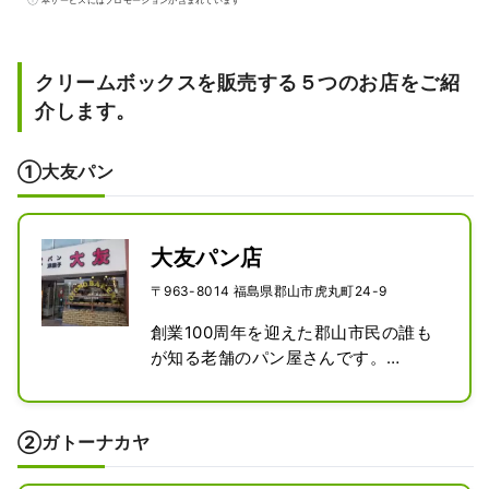
さを感じることができます。 国立公園でもあ
る「猪苗代湖」や日本最古の桜などの自然景
観、日本遺産のストーリーとしても認定され
クリームボックスを販売する５つのお店をご紹
ている猪苗代湖から水を引き発展した郡山市
介します。
で日本酒や発酵などの食文化やアクティビテ
ィを体験することができます。ぜひ東北旅の
①大友パン
スタート地点として来訪お待ちしておりま
す。
大友パン店
〒963-8014 福島県郡山市虎丸町24-9
創業100周年を迎えた郡山市民の誰も
が知る老舗のパン屋さんです。

『大友パン店』のロングセラーとなっ
ているミルク食パンは、小麦の配合や
製造方法を変えず、よい素材にこだわ
②ガトーナカヤ
ったきめ細やかな口当たりのおいしい
人気のパンです。クリームボックス