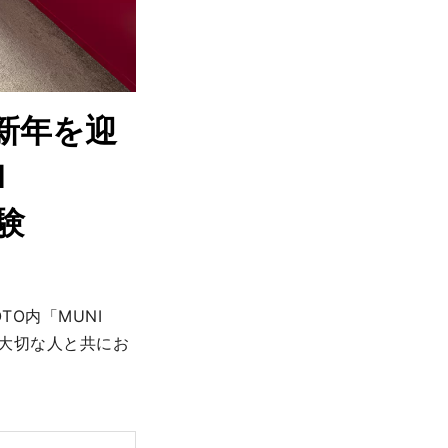
新年を迎
N
験
O内「MUNI 
を大切な人と共にお