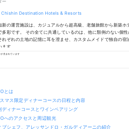
ター
 Chishin Destination Hotels & Resorts
知新の運営施設は、カジュアルから超高級、老舗旅館から新築ホ
で多彩です。 その全てに共通しているのは、他に類例のない個性
それぞれの土地の記憶に耳を澄ませ、カスタムメイドで独自の宿
います。
ンが含まれています
OTOとは
クリスマス限定ディナーコースの日程と内容
別ディナーコースとワインペアリング
YOTOへのアクセスと周辺観光
ィブシェフ、アレッサンドロ・ガルディアーニの紹介