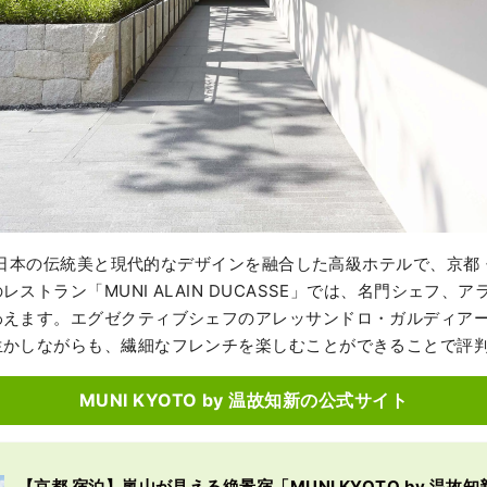
Oは、日本の伝統美と現代的なデザインを融合した高級ホテルで、京
ストラン「MUNI ALAIN DUCASSE」では、名門シェフ、
わえます。エグゼクティブシェフのアレッサンドロ・ガルディア
生かしながらも、繊細なフレンチを楽しむことができることで評
MUNI KYOTO by 温故知新の公式サイト
【京都 宿泊】嵐山が見える絶景宿「MUNI KYOTO by 温故