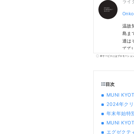
ライ
Onko
温故
島ま
達は
てて
本サービスにはプロモーショ
目次
MUNI KY
2024年
年末年始特
MUNI K
エグゼクテ