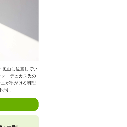
都・嵐山に位置してい
アラン・デュカス氏の
ーニが手がける料理
判です。
知新」ホテル