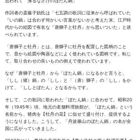
思われて 沸るなさけのぼたん鍋」
作詞者の斎藤子効氏は「七五調の歌詞に従来から呼ばれていた
『いの鍋』は合わず何かいい言葉がないかと考えた末、江戸時
代からの絵図で有名な『唐獅子と牡丹』から思いついた」と述
べられています。
「唐獅子と牡丹」とは、唐獅子に牡丹を配置した図柄のこと
で、昔から絵図や陶器などによく使われている図柄です。転じ
て、取り合わせの良いものの例えで使われています。
なぜ「唐獅子と牡丹」から「ぼたん鍋」になるかと言うと、
「しし（猪）鍋」の「しし」と「（唐）獅子」の「しし」をか
けて、「ししとぼたん」となるからです。
そして、この歌詞に歌われた「ぼたん鍋」に合わせて、昭和20
年（1945年）頃、地元の老舗料理旅館が、「ぼたん鍋」という
名前から、猪肉を【牡丹の花】に似せて盛り付け、提供するよ
うになりました。こうして、「丹波篠山のぼたん鍋」の名が全
国に広がっていきました。