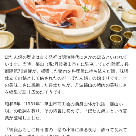
ぼたん鍋の歴史は古く発祥は明治時代にさかのぼるといわれて
います。当時、篠山（現:丹波篠山市）に駐屯していた陸軍歩兵
部隊第70連隊が、捕獲した猪肉を料理屋に持ち込んだ際、味噌
仕立ての鍋として供されたのが「ぼたん鍋」の始まりです。そ
の美味しさに感動した兵士たちが、丹波篠山の猪肉の美味しさ
を郷里で語り広めたそうです。
昭和6年（1931年）篠山市商工会の前身団体が民謡「篠山小
唄」の歌詞を募り、その四番に初めて、「ぼたん鍋」という言
葉が登場しました。
「御嶽おろしに舞う雪の 窓の小篠に積る夜は 酔うて凭れて