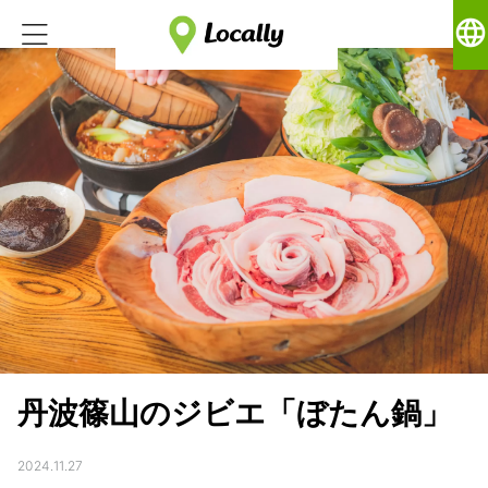
language
丹波篠山のジビエ「ぼたん鍋」
2024.11.27