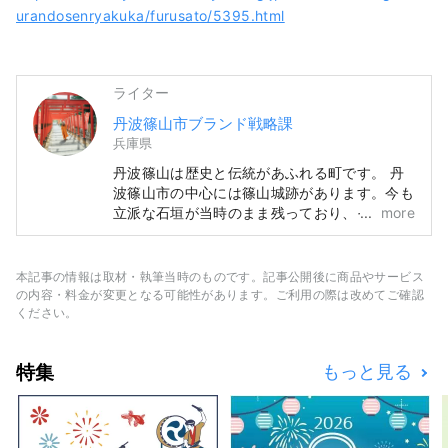
urandosenryakuka/furusato/5395.html
ライター
丹波篠山市ブランド戦略課
兵庫県
丹波篠山は歴史と伝統があふれる町です。 丹
波篠山市の中心には篠山城跡があります。今も
立派な石垣が当時のまま残っており、それを取
more
り囲むようにして城下町の町並みが広がってい
ます。 丹波篠山の町並みや文化は京都の影響
が色濃く反映されており、実際に城下町を歩い
本記事の情報は取材・執筆当時のものです。記事公開後に商品やサービス
てみると、あちこちに京都のような町並みを発
の内容・料金が変更となる可能性があります。ご利用の際は改めてご確認
見できるはずです。
ください。
特集
もっと見る