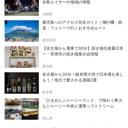
全島エイサーや地域の情報
沖縄県
鹿児島へのアクセス完全ガイド｜飛行機・鉄
道・フェリーで行くおすすめルート
鹿児島県
【名古屋から電車で30分】招き猫生産量日本
一・常滑市の招き猫展示会情報
愛知県
名古屋から30分！岐阜県大垣で日本酒を楽し
もう！地元で愛される酒蔵3選
岐阜県
「ひるぜんジャージーランド」で味わう希少
なジャージー牛肉と濃厚ソフトクリーム
岡山県