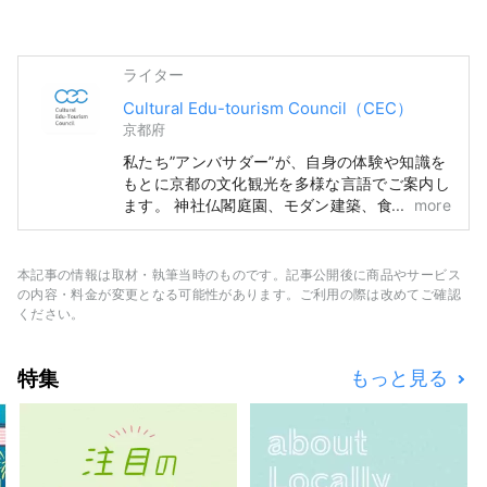
ライター
Cultural Edu-tourism Council（CEC）
京都府
私たち”アンバサダー”が、自身の体験や知識を
もとに京都の文化観光を多様な言語でご案内し
ます。 神社仏閣庭園、モダン建築、食文化、
more
伝統芸能などの知識と体験、現地での出会いな
ど最高の思い出を作っていただくために、既存
のコースから、オーダーメイドの特別な1日コ
本記事の情報は取材・執筆当時のものです。記事公開後に商品やサービス
ースまでリクエストにお応えし、京都での忘れ
の内容・料金が変更となる可能性があります。ご利用の際は改めてご確認
られない日々になるようお手伝いをいたしま
ください。
す。 ガイドツアーだけでなく、ユニークベニ
ューを活用したイベントから四季折々の京都文
特集
もっと見る
化を存分に楽しんでいただける企画まで、スペ
シャルな体験をご提供いたします。