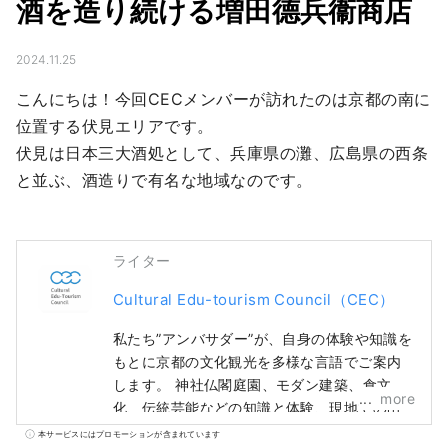
酒を造り続ける増田德兵衞商店
2024.11.25
こんにちは！今回CECメンバーが訪れたのは京都の南に
位置する伏見エリアです。

伏見は日本三大酒処として、兵庫県の灘、広島県の西条
と並ぶ、酒造りで有名な地域なのです。
ライター
Cultural Edu-tourism Council（CEC）
私たち”アンバサダー”が、自身の体験や知識を
もとに京都の文化観光を多様な言語でご案内
します。 神社仏閣庭園、モダン建築、食文
more
化、伝統芸能などの知識と体験、現地での出
会いなど最高の思い出を作っていただくため
本サービスにはプロモーションが含まれています