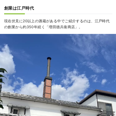
に、既存のコースから、オーダーメイドの特
別な1日コースまでリクエストにお応えし、京
創業は江戸時代
都での忘れられない日々になるようお手伝い
をいたします。 ガイドツアーだけでなく、ユ
現在伏見に20以上の酒蔵がある中でご紹介するのは、江戸時代
ニークベニューを活用したイベントから四季
の創業から約350年続く「増田德兵衞商店」。
折々の京都文化を存分に楽しんでいただける
企画まで、スペシャルな体験をご提供いたし
ます。