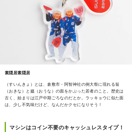
素隠居素隠居
（すいんきょ）とは、倉敷市・阿智神社の例大祭に現れる翁
（おきな）と媼（おうな）の面をかぶった若者のこと。歴史は
古く、始まりは江戸中期ごろなのだとか。ラッキョウに似た面
は、少し不気味だけど、なんだかクセになりそう！
マシンはコイン不要のキャッシュレスタイプ！