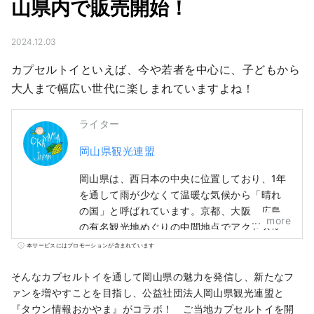
山県内で販売開始！
2024.12.03
カプセルトイといえば、今や若者を中心に、子どもから
大人まで幅広い世代に楽しまれていますよね！
ライター
岡山県観光連盟
岡山県は、西日本の中央に位置しており、1年
を通して雨が少なくて温暖な気候から「晴れ
の国」と呼ばれています。京都、大阪、広島
more
の有名観光地めぐりの中間地点でアクセス便
利！瀬戸大橋を経由して四国に渡る際の玄関
本サービスにはプロモーションが含まれています
口でもあります。 また、「フルーツ王国岡
山」とも呼ばれ、瀬戸内の温暖な気候の中、
そんなカプセルトイを通して岡山県の魅力を発信し、新たなフ
太陽を浴びたフルーツは、甘さ、香り、味と
ァンを増やすことを目指し、公益社団法人岡山県観光連盟と
もに最高品質。 白桃をはじめ、マスカットや
『タウン情報おかやま』がコラボ！ ご当地カプセルトイを開