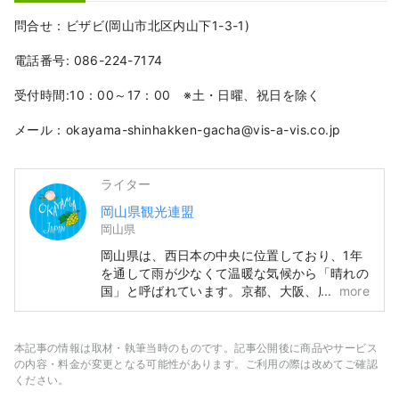
問合せ：ビザビ(岡山市北区内山下1-3-1)
電話番号: 086-224-7174
受付時間:10：00～17：00 ※土・日曜、祝日を除く
メール：okayama-shinhakken-gacha@vis-a-vis.co.jp
ライター
岡山県観光連盟
岡山県
岡山県は、西日本の中央に位置しており、1年
を通して雨が少なくて温暖な気候から「晴れの
国」と呼ばれています。京都、大阪、広島の有
more
名観光地めぐりの中間地点でアクセス便利！瀬
戸大橋を経由して四国に渡る際の玄関口でもあ
ります。 また、「フルーツ王国岡山」とも呼
本記事の情報は取材・執筆当時のものです。記事公開後に商品やサービス
ばれ、瀬戸内の温暖な気候の中、太陽を浴びた
の内容・料金が変更となる可能性があります。ご利用の際は改めてご確認
フルーツは、甘さ、香り、味ともに最高品質。
ください。
白桃をはじめ、マスカットやピオーネなど、旬