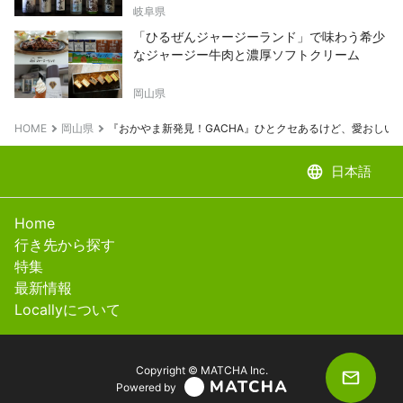
岐阜県
「ひるぜんジャージーランド」で味わう希少
なジャージー牛肉と濃厚ソフトクリーム
岡山県
HOME
岡山県
『おかやま新発見！GACHA』ひとクセあるけど、愛おしい
language
日本語
Home
行き先から探す
特集
最新情報
Locallyについて
Copyright © MATCHA Inc.
Powered by