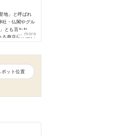
聖地」と呼ばれ
神社・仏閣やグル
度」とも言われる
more
れる商店街が賑わ
様性が、約1.7
。
スポット位置