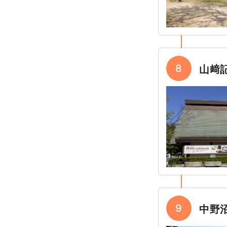
8
山﨑
9
中野