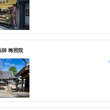
薬師 梅照院