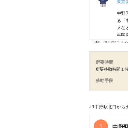
東京
中野
る「
メな
再開
って
本サービスにはプロモーショ
万人
所要時間
所要移動時間１
移動手段
JR中野駅北口から
1
中野