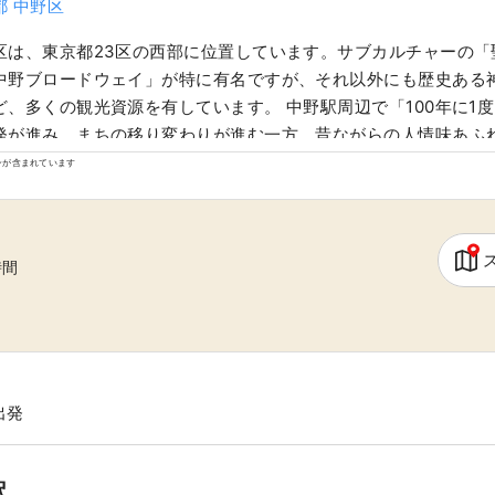
都 中野区
区は、東京都23区の西部に位置しています。サブカルチャーの「
中野ブロードウェイ」が特に有名ですが、それ以外にも歴史ある
ど、多くの観光資源を有しています。 中野駅周辺で「100年に1
発が進み、まちの移り変わりが進む一方、昔ながらの人情味あふ
いるなど、中野のまちは多様な面を持っています。そんなまちの多
ンが含まれています
、約120カ国の人が住むというまちの特徴にもつながっています
時間
出発
駅