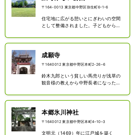
ど、中野のまちは多様な面を持っています。
〒164-0013 東京都中野区弥生町6ｰ1ｰ6
そんなまちの多様性が、約1.7万人、約120カ
国の人が住むというまちの特徴にもつながっ
住宅地に広がる憩いとにぎわいの空間
ています。
として整備されました。子どもから大
人まで誰もが緑の心地よい空間の中
で、余暇やレクリエーションを楽しむ
ことができ、傾斜地に設置された大型
複合遊具や壁のぼり遊具など、楽しく
成願寺
遊べる遊具がそろっています。

〒1640012 東京都中野区本町2-26−6
災害時に一時的に避難ができる公園と
して、災害用マンホールトイレなどの
鈴木九郎という貧しい馬売りが浅草の
防災設備を設けています。
観音様の教えから中野長者になった逸
話で広く知られる禅宗寺院。年中行
事・様々な活動が盛んで、広く門戸を
開いています。観音堂には西国・坂
東・秩父札所あわせて百の観音像が安
本郷氷川神社
置され、鈴木九郎長者墓は東京都指定
〒1640012 東京都中野区本町4–10–3
旧跡、境内の地蔵は中野区登録有形文
化財、川庵宗鼎像、釈迦如来坐像は中
文明元（1469）年に江戸城を築く