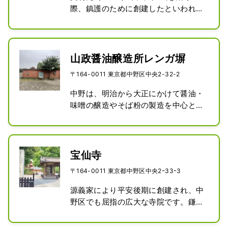
野区指定有形文化財に指定されていま
際、鎮護のために創建したといわれて
す。
います。御祭神は素戔鳴尊（すさのお
のみこと）。江戸時代には、かつて本
郷村と呼ばれていた地域の鎮守でし
た。境内にある本郷道改修記念碑は中
山政醤油醸造所レンガ塀
野区登録有形文化財に登録されてい
〒164-0011 東京都中野区中央2-32-2
る。
中野は、明治から大正にかけて醤油・
味噌の醸造やそば粉の製造を中心とし
た食品産業で栄え、当時、中野の資産
家である山政家は広大な土地で醤油醸
造所を営んでいました。元のレンガ塀
は明治３２（1899）年に建てられたも
宝仙寺
のでセメントがない時代の初期の洋風
〒164-0011 東京都中野区中央2ｰ33ｰ3
レンガの構造物で、日本古来の漆喰技
術にフランス積工法を組み合わせた工
源義家により平安後期に創建され、中
法で造られており、中野が食品産業の
野区でも屈指の広大な寺院です。鎌倉
拠点であったことが偲ばれます。この
期の不動明王を中心に、五大明王像が
塀は元の塀の一部を移築復元したもの
安置されています。境内には製粉業が