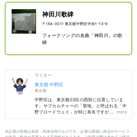
になります。
盛んだった頃を偲ばせる「石臼塚」や
中野区の発展の礎を築いたといわれる
神田川歌碑
当時の有力者を祀る「堀江家の墓
〒164-0011 東京都中野区中央1ｰ13ｰ9
所」、その他「中野村町役場跡」があ
ります。「堀江家伝来の朱印状」「五
フォークソングの名曲「神田川」の歌
輪塔」が中野区指定有形文化財に指定
碑
されています。
ライター
東京都 中野区
東京都
中野区は、東京都23区の西部に位置していま
す。サブカルチャーの「聖地」と呼ばれる「中
野ブロードウェイ」が特に有名ですが、それ以
more
外にも歴史ある神社・仏閣やグルメなど、多く
の観光資源を有しています。 中野駅周辺で
「100年に1度」とも言われる再開発が進み、
本記事の情報は取材・執筆当時のものです。記事公開後に商品やサービス
まちの移り変わりが進む一方、昔ながらの人情
の内容・料金が変更となる可能性があります。ご利用の際は改めてご確認