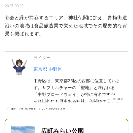
2025.03.19
都会と緑が共存するエリア。神社仏閣に加え、青梅街道
沿いの地域は食品醸造業で栄えた地域でその歴史的な背
景も偲ばれます。
ライター
東京都 中野区
中野区は、東京都23区の西部に位置していま
す。サブカルチャーの「聖地」と呼ばれる
「中野ブロードウェイ」が特に有名ですが、
more
それ以外にも歴史ある神社・仏閣やグルメな
ど、多くの観光資源を有しています。 中野駅
本サービスにはプロモーションが含まれています
周辺で「100年に1度」とも言われる再開発が
進み、まちの移り変わりが進む一方、昔なが
らの人情味あふれる商店街が賑わっているな
広町みらい公園