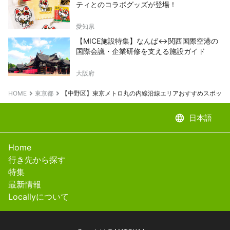
ティとのコラボグッズが登場！
愛知県
【MICE施設特集】なんば↔関西国際空港の
国際会議・企業研修を支える施設ガイド
大阪府
HOME
東京都
【中野区】東京メトロ丸の内線沿線エリアおすすめスポット
language
日本語
Home
行き先から探す
特集
最新情報
Locallyについて