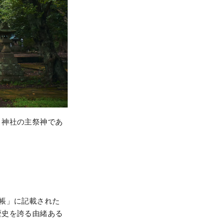
。神社の主祭神であ
帳」に記載された
歴史を誇る由緒ある