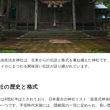
る由良比女神社は、古来からの伝説と格式を兼ね備えた神社です
とイカにまつわる興味深い伝説が語り継がれています。
社の歴史と格式
建は9世紀半ばとされており、日本最古の神社リスト「延喜式神名
の一つです。平安時代末期には、隠岐国の一宮に定められ、長い