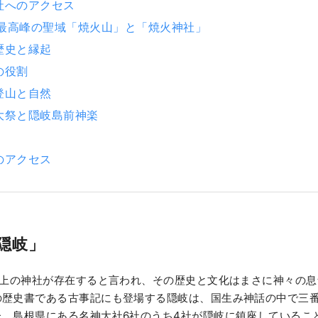
社へのアクセス
前最高峰の聖域「焼火山」と「焼火神社」
歴史と縁起
の役割
登山と自然
大祭と隠岐島前神楽
のアクセス
隠岐」
以上の神社が存在すると言われ、その歴史と文化はまさに神々の
の歴史書である古事記にも登場する隠岐は、国生み神話の中で三
た、島根県にある名神大社6社のうち4社が隠岐に鎮座しているこ