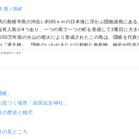
県 西ノ島町
県の島根半島の沖合い約65ｋｍの日本海に浮かぶ隠岐諸島にある
は有人島が4つあり、一つの島で一つの町を形成して2番目に大き
 550万年前の火山の噴火により形成されたこの島は、隠岐を代表
や『通天橋』、隠岐のいわがきなどの新鮮な海産物、神楽や田楽
「自然」、「文化」、「食」、「ひと」の魅力がある島です。
ンが含まれています
隠岐」
説の息づく場所「由良比女神社」
社の歴史と格式
社の見どころ