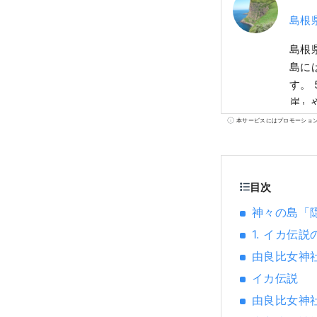
島根
島根
島に
す。
崖』
ど、
本サービスにはプロモーショ
目次
神々の島「
1. イカ伝
由良比女神
イカ伝説
由良比女神