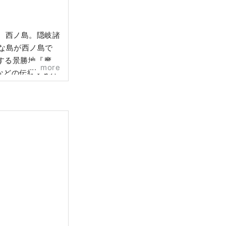
、西ノ島。隠岐諸
な島が西ノ島で
する景勝地『摩天
more
などの伝統文化な