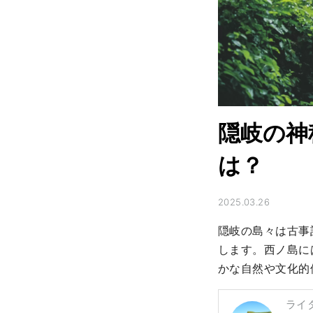
隠岐の神
は？
2025.03.26
隠岐の島々は古事
します。西ノ島に
かな自然や文化的
ライ