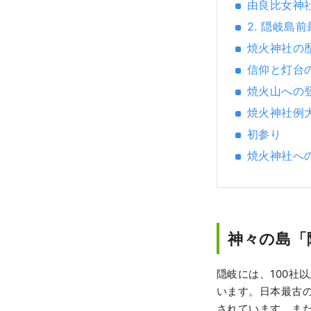
由良比女神
2. 隠岐島
焼火神社の
信仰と灯台
焼火山への
焼火神社例
初参り
焼火神社へ
神々の島「
隠岐には、100社
います。日本最古
されています。ま