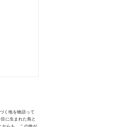
息づく地を物語って
番目に生まれた島と
とからも、この地が