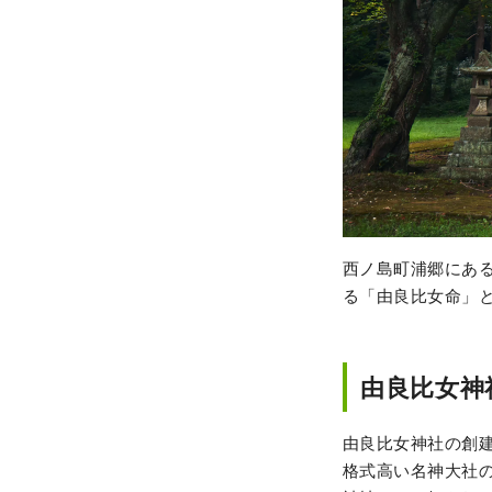
西ノ島町浦郷にあ
る「由良比女命」
由良比女神
由良比女神社の創
格式高い名神大社