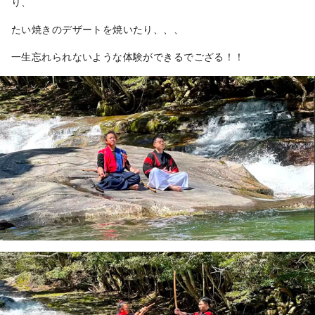
り、
春には、色々な種類の花が咲きます。

夏は、とても涼しいので川遊びを楽し
たい焼きのデザートを焼いたり、、、
むこともできます。

秋は、紅葉を楽しむことができます。

一生忘れられないような体験ができるでござる！！
冬は、氷瀑した滝を見ることもできま
す。（ガイド必要）

最寄り駅から、車で約20分かかるの
で、レンタカーを借りていくことをお
勧めします。