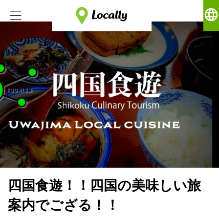
language
四国食遊！！四国の美味しい旅
案内でござる！！