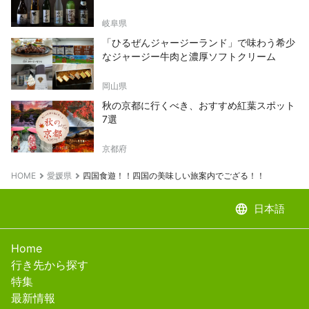
岐阜県
「ひるぜんジャージーランド」で味わう希少
なジャージー牛肉と濃厚ソフトクリーム
岡山県
秋の京都に行くべき、おすすめ紅葉スポット
7選
京都府
HOME
愛媛県
四国食遊！！四国の美味しい旅案内でござる！！
language
日本語
Home
行き先から探す
特集
最新情報