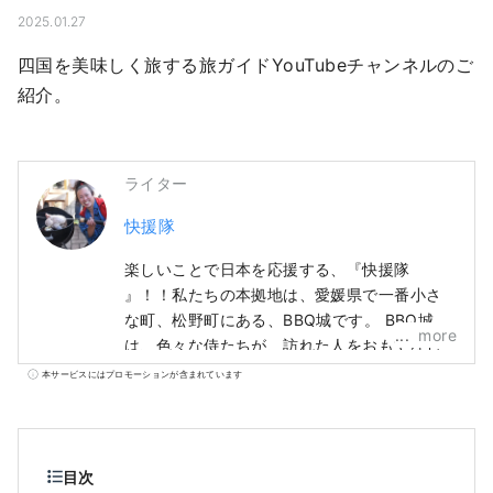
2025.01.27
四国を美味しく旅する旅ガイドYouTubeチャンネルのご
紹介。
ライター
快援隊
楽しいことで日本を応援する、『快援隊
』！！私たちの本拠地は、愛媛県で一番小さ
な町、松野町にある、BBQ城です。 BBQ城で
more
は、色々な侍たちが、訪れた人をおもてなし
してくれます。 長男:インディアン侍 次
本サービスにはプロモーションが含まれています
男:BBQ侍 三男:ミュージック侍 インディアン
侍は、美しい森の中で行うキャンプ体験が担
当です。 BBQ侍は、愛媛県の食材を使ったオ
リジナルBBQ体験が担当です。 ミュージック
目次