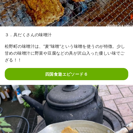
３．具だくさんの味噌汁
松野町の味噌汁は、“麦”味噌“という味噌を使うのが特徴。少し
甘めの味噌汁に野菜や豆腐などの具が沢山入った優しい味でご
ざる！！
四国食遊エピソード６