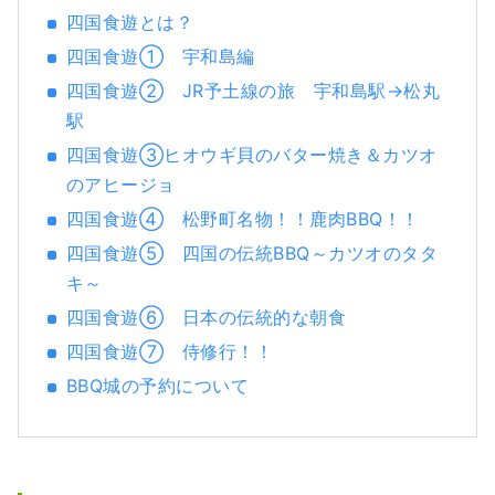
侍は、ギター担当です。 時々、山賊も現れ
四国食遊とは？
る、面白い城。 私たちの町は、有名ではない
四国食遊① 宇和島編
ので、美しい森や、美味しいBBQを、ゆっく
りと楽しむことができます！！ 是非一度、訪
四国食遊② JR予土線の旅 宇和島駅→松丸
れてみてください！！ 一生忘れられないよう
駅
な体験をすることができますよ！！
四国食遊③ヒオウギ貝のバター焼き＆カツオ
のアヒージョ
四国食遊④ 松野町名物！！鹿肉BBQ！！
四国食遊⑤ 四国の伝統BBQ～カツオのタタ
キ～
四国食遊⑥ 日本の伝統的な朝食
四国食遊⑦ 侍修行！！
BBQ城の予約について