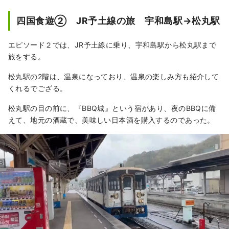
四国食遊② JR予土線の旅 宇和島駅→松丸駅
エピソード２では、JR予土線に乗り、宇和島駅から松丸駅まで
旅をする。
松丸駅の2階は、温泉になっており、温泉の楽しみ方も紹介して
くれるでござる。
松丸駅の目の前に、『BBQ城』という宿があり、夜のBBQに備
えて、地元の酒蔵で、美味しい日本酒を購入するのであった。