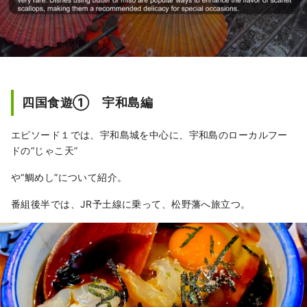
四国食遊① 宇和島編
エピソード１では、宇和島城を中心に、宇和島のローカルフー
ドの“じゃこ天”
や“鯛めし”について紹介。
番組後半では、JR予土線に乗って、松野藩へ旅立つ。