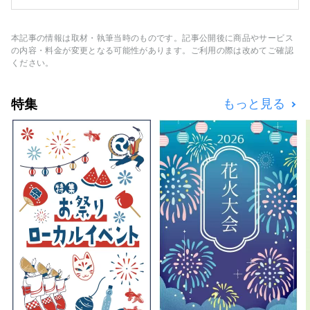
は、色々な侍たちが、訪れた人をおもてなしし
てくれます。 長男:インディアン侍 次男:BBQ
侍 三男:ミュージック侍 インディアン侍は、美
本記事の情報は取材・執筆当時のものです。記事公開後に商品やサービス
しい森の中で行うキャンプ体験が担当です。
の内容・料金が変更となる可能性があります。ご利用の際は改めてご確認
BBQ侍は、愛媛県の食材を使ったオリジナル
ください。
BBQ体験が担当です。 ミュージック侍は、ギ
ター担当です。 時々、山賊も現れる、面白い
特集
もっと見る
城。 私たちの町は、有名ではないので、美し
い森や、美味しいBBQを、ゆっくりと楽しむ
ことができます！！ 是非一度、訪れてみてく
ださい！！ 一生忘れられないような体験をす
ることができますよ！！