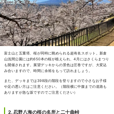
富士山と五重塔、桜が同時に眺められる超有名スポット。新倉
山浅間公園には約650本の桜が植えられ、4月にはさくらまつり
も開催されます。展望デッキからの景色は圧巻ですが、大変込
み合いますので、時間に余裕をもって訪れましょう。
また、デッキまでは398段の階段を登りますので小さなお子様
や足の悪い方はご注意ください。（階段横に中腹までの道路も
ありますが急な坂ですのでご注意ください）
2. 忍野八海の桜の名所と二十曲峠