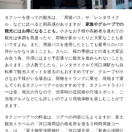
タクシーを使っての観光は、「周遊バス」や「レンタサイク
ル」などに比べると割高感がありますが、
家族やグループでの
観光にはお得になることも。
小さなお子様や高齢者を連れての
観光は体調を気遣ったり、荷物が多かったりと大変なことも多
いですよね。また、周遊バスを使用したとしても最寄りのバス
停からかなり歩くことも。さらに、桜の季節はどの道も大変込
み合う為、渋滞にはまり予定通りに観光を進められないことも
あります。少人数でしたら、レンタサイクルで河口湖駅から自
転車で観光スポットを巡るのもおすすめですが、グループや小
さなお子様がいる場合は、荷物をトランクに乗せ、現地まで運
んでくれるタクシーツアーがおすすめです。タクシードライバ
ーは皆、地元の方なので、渋滞時の迂回路や穴場スポット、ご
当地グルメなどにも詳しいのでより現地体験を楽しむことがで
きます。
タクシーツアーの料金は、ツアーの内容にもよりますが、富士
観光トラベルの「河口湖周辺の桜名所を巡る３時間周遊コー
ス」は、「冨士御室浅間神社」「河口湖北岸」「新倉山浅間公