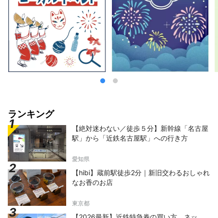
イクリングなどのアクティビティやキャンプな
どを楽しむ方も増えています。 当社はこの富
士北麓地域河口湖を拠点に、富士山の自然を活
かして作られたテーマパーク「富士すばるラン
ド」、富士山の天然水「ふじざくら命水」を使
用してつくられた世界一のクラフトビール「富
士桜高原麦酒」、富士山麓地下1000ｍから汲
み上げる天然温泉「富士眺望の湯ゆらり」、ダ
イナミックな富士山を目の前にスキー・スノー
ボードなどの雪遊びが楽しめる「ふじてんスノ
ーリゾート」などを運営しております。 四季
折々変わる富士山の魅力をここ富士山麓河口湖
ランキング
よりわかりやすく発信していきます。
【絶対迷わない／徒歩５分】新幹線「名古屋
駅」から「近鉄名古屋駅」への行き方
愛知県
【hibi】蔵前駅徒歩2分｜新旧交わるおしゃれ
なお香のお店
東京都
【2026最新】近鉄特急券の買い方 ネッ