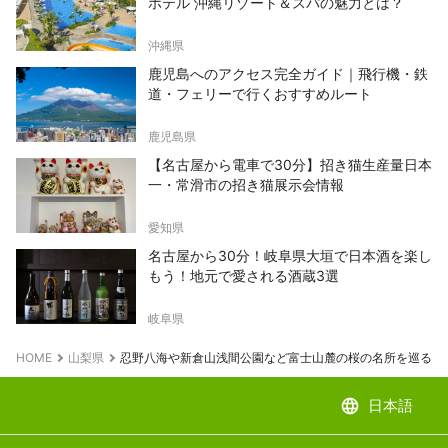
ホテル 沖縄リゾート＆スパの魅力とは？
沖縄県
鹿児島へのアクセス完全ガイド｜飛行機・鉄
道・フェリーで行くおすすめルート
鹿児島県
【名古屋から電車で30分】招き猫生産量日本
一・常滑市の招き猫展示会情報
愛知県
名古屋から30分！岐阜県大垣で日本酒を楽し
もう！地元で愛される酒蔵3選
岐阜県
HOME
山梨県
忍野八海や新倉山浅間公園など富士山麓の桜の名所を巡る便
language
日本語