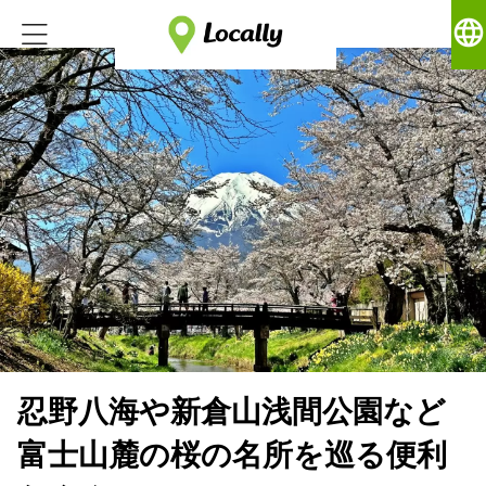
language
忍野八海や新倉山浅間公園など
富士山麓の桜の名所を巡る便利