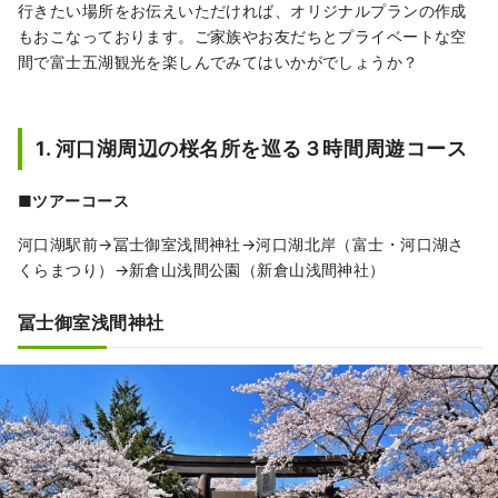
行きたい場所をお伝えいただければ、オリジナルプランの作成
もおこなっております。ご家族やお友だちとプライベートな空
間で富士五湖観光を楽しんでみてはいかがでしょうか？
1. 河口湖周辺の桜名所を巡る３時間周遊コース
■ツアーコース
河口湖駅前→冨士御室浅間神社→河口湖北岸（富士・河口湖さ
くらまつり）→新倉山浅間公園（新倉山浅間神社）
冨士御室浅間神社