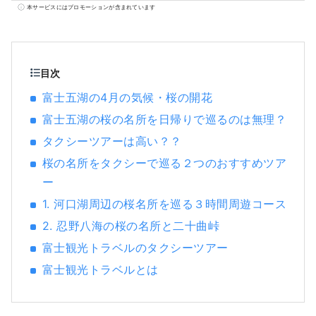
し、「本栖湖」「精進湖」「西湖」「河口
本サービスにはプロモーションが含まれています
湖」「山中湖」などを有する自然豊かな地域
です。 世界文化遺産「富士山」の構成資産に
は、「北口本宮冨士浅間神社」や「河口浅間
神社」「冨士御室浅間神社」などの歴史ある
目次
神社、天然記念物「忍野八海」など静岡側の
富士五湖の4月の気候・桜の開花
構成資産と合わせて合計25件登録されていま
富士五湖の桜の名所を日帰りで巡るのは無理？
す。 多くの観光客が訪れる富士山麓には、春
は富士山と桜と五重塔「忠霊塔」の共演を楽
タクシーツアーは高い？？
しむことができる「新倉山浅間公園」、夏は
桜の名所をタクシーで巡る２つのおすすめツア
河口湖ハーブフェスティバルのメイン会場と
ー
なる「大石公園」、秋は富士山と紅葉を眺め
る「河口湖もみじ回廊」、冬は大迫力の富士
1. 河口湖周辺の桜名所を巡る３時間周遊コース
山を真正面にスキーやスノーボードが楽しめ
2. 忍野八海の桜の名所と二十曲峠
る「ふじてんスノーリゾート」などの多くの
富士観光トラベルのタクシーツアー
観光スポットがあります。 また近年は、富士
山の大自然の中でトレッキングやサイクリン
富士観光トラベルとは
グなどのアクティビティやキャンプなどを楽
しむ方も増えています。 当社はこの富士北麓
地域河口湖を拠点に、富士山の自然を活かし