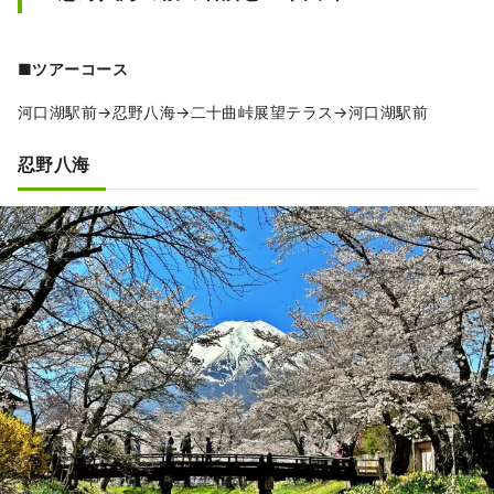
■ツアーコース
河口湖駅前→忍野八海→二十曲峠展望テラス→河口湖駅前
忍野八海