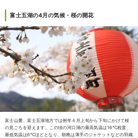
て作られたテーマパーク「富士すばるラン
ド」、富士山の天然水「ふじざくら命水」を
富士五湖の4月の気候・桜の開花
使用してつくられた世界一のクラフトビール
「富士桜高原麦酒」、富士山麓地下1000ｍか
ら汲み上げる天然温泉「富士眺望の湯ゆら
り」、ダイナミックな富士山を目の前にスキ
ー・スノーボードなどの雪遊びが楽しめる
「ふじてんスノーリゾート」などを運営して
おります。 四季折々変わる富士山の魅力をこ
こ富士山麓河口湖よりわかりやすく発信して
いきます。
富士山麓、富士五湖地方では例年４月上旬から下旬にかけて桜
の見ごろを迎えます。この頃の河口湖の最高気温は16℃程度、
最低気温は6℃ほどとなり、朝晩は薄手のジャケットなどの羽織