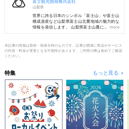
富士観光開発株式会社
山梨県
世界に誇る日本のシンボル「富士山」や富士山
構成資産など山梨県富士山北麓地域の魅力的な
情報を発信します。 山梨県富士山麓に位置す
more
る富士五湖地方は、富士山の北側に位置し、
「本栖湖」「精進湖」「西湖」「河口湖」「山
中湖」などを有する自然豊かな地域です。 世
本記事の情報は取材・執筆当時のものです。記事公開後に商品やサービス
界文化遺産「富士山」の構成資産には、「北口
の内容・料金が変更となる可能性があります。ご利用の際は改めてご確認
本宮冨士浅間神社」や「河口浅間神社」「冨士
ください。
御室浅間神社」などの歴史ある神社、天然記念
物「忍野八海」など静岡側の構成資産と合わせ
特集
もっと見る
て合計25件登録されています。 多くの観光客
が訪れる富士山麓には、春は富士山と桜と五重
塔「忠霊塔」の共演を楽しむことができる「新
倉山浅間公園」、夏は河口湖ハーブフェスティ
バルのメイン会場となる「大石公園」、秋は富
士山と紅葉を眺める「河口湖もみじ回廊」、冬
は大迫力の富士山を真正面にスキーやスノーボ
ードが楽しめる「ふじてんスノーリゾート」な
どの多くの観光スポットがあります。 また近
年は、富士山の大自然の中でトレッキングやサ