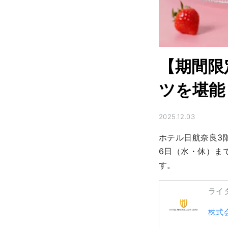
【期間限
ツを堪能
2025.12.03
ホテル日航奈良3階
6日（水・休）ま
す。
ライ
株式