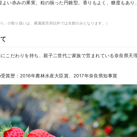
。程よい赤みの果実。粒の揃った円錐型。香りもよく、糖度もあり
り」の取り扱いは、農園直売所以外では当館のみとなります。）
いて
料にこだわりを持ち、親子二世代ご家族で営まれている奈良県天
受賞歴：2016年農林水産大臣賞、2017年奈良県知事賞