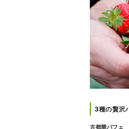
3種の贅沢
古都華パフェ 3