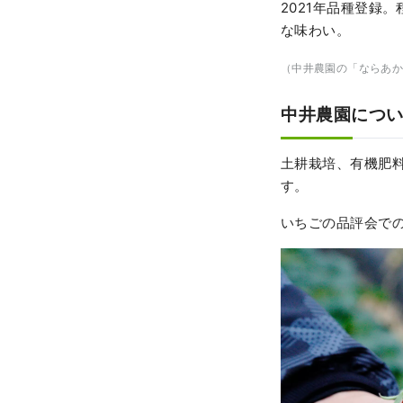
2021年品種登録
な味わい。
（中井農園の「ならあか
中井農園につ
土耕栽培、有機肥
す。
いちごの品評会での