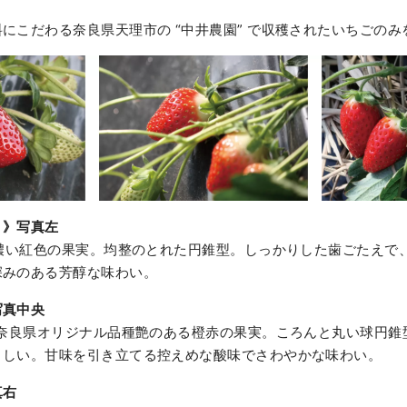
にこだわる奈良県天理市の “中井農園” で収穫されたいちごの
）》写真左
。濃い紅色の果実。均整のとれた円錐型。しっかりした歯ごたえで
深みのある芳醇な味わい。
写真中央
。奈良県オリジナル品種艶のある橙赤の果実。ころんと丸い球円錐
々しい。甘味を引き立てる控えめな酸味でさわやかな味わい。
真右