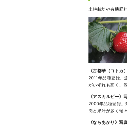
土耕栽培や有機肥料
《古都華（コトカ
2011年品種登録
がいずれも高く、
《アスカルビー》
2000年品種登録
肉と果汁が多く瑞
《ならあかり》写