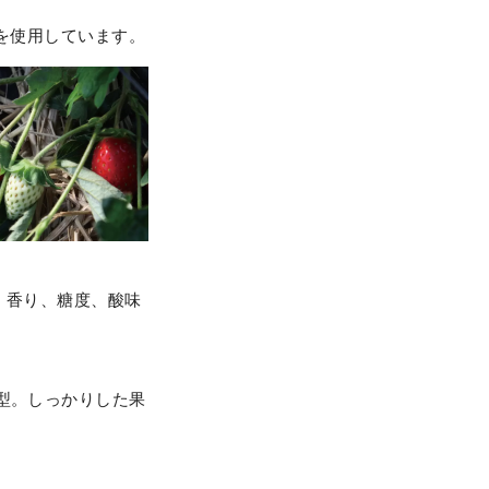
みを使用しています。
、香り、糖度、酸味
型。しっかりした果