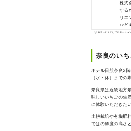
株式
する
リエ
など
本サービスにはプロモーショ
奈良のいち
ホテル日航奈良3階
（水・休）までの
奈良県は近畿地方
味しいいちごの生
に体験いただきた
土耕栽培や有機肥料
ではの鮮度の高さ