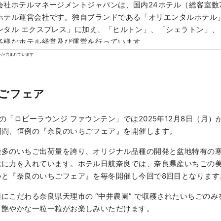
会社ホテルマネージメントジャパンは、国内24ホテル（総客室数7,
ホテル運営会社です。独自ブランドである「オリエンタルホテル」
ンタル エクスプレス」に加え、「ヒルトン」、「シェラトン」、
多様なホテル経営及び運営を行っています。
ンが含まれています
ごフェア
の「ロビーラウンジ ファウンテン」では2025年12月8日（月）か
期間、恒例の『奈良のいちごフェア』を開催します。
最多のいちご出荷量を誇り、オリジナル品種の開発と盆地特有の
産に力を入れています。ホテル日航奈良では、奈良県産いちごの
いと『奈良のいちごフェア』を毎冬開催し今回で8回目となります
にこだわる奈良県天理市の “中井農園” で収穫されたいちごの
と艶やかな一粒一粒がお楽しみいただけます。