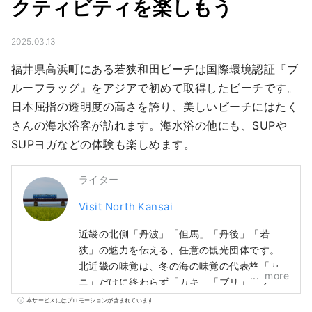
クティビティを楽しもう
2025.03.13
福井県高浜町にある若狭和田ビーチは国際環境認証『ブ
ルーフラッグ』をアジアで初めて取得したビーチです。
日本屈指の透明度の高さを誇り、美しいビーチにはたく
さんの海水浴客が訪れます。海水浴の他にも、SUPや
SUPヨガなどの体験も楽しめます。
ライター
Visit North Kansai
近畿の北側「丹波」「但馬」「丹後」「若
狭」の魅力を伝える、任意の観光団体です。
北近畿の味覚は、冬の海の味覚の代表格「カ
more
ニ」だけに終わらず「カキ」「ブリ」「フ
グ」、夏の「とり貝」「岩ガキ」「白いか」
本サービスにはプロモーションが含まれています