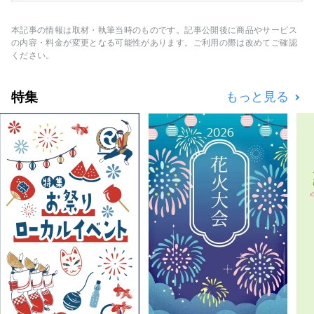
「とり貝」「岩ガキ」「白いか」とそして、山
の味覚は「丹波栗」「丹波黒豆」や夏のフルー
本記事の情報は取材・執筆当時のものです。記事公開後に商品やサービス
ツ「砂丘メロン」と、年中グルメが楽しめるエ
の内容・料金が変更となる可能性があります。ご利用の際は改めてご確認
リアです。 そんな、広い北近畿を何度も訪
ください。
れ、線の旅ができる情報発信が出来ればうれし
いです。
特集
もっと見る