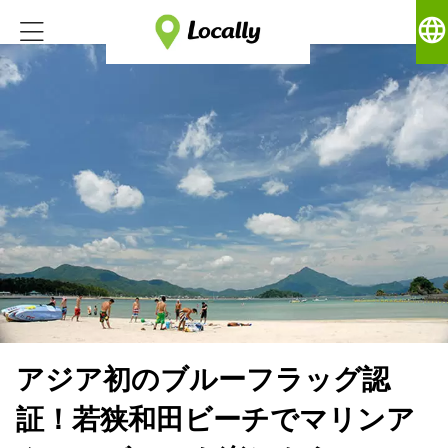
language
アジア初のブルーフラッグ認
証！若狭和田ビーチでマリンア