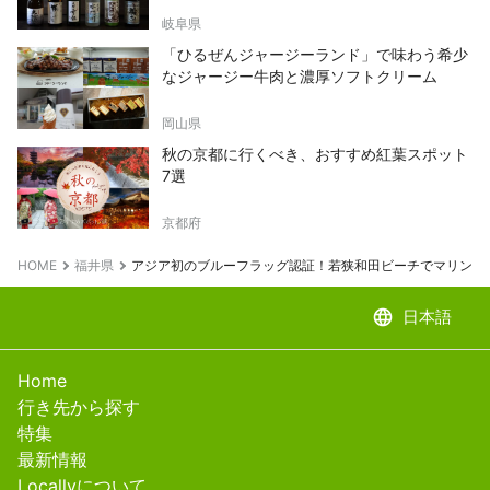
岐阜県
「ひるぜんジャージーランド」で味わう希少
なジャージー牛肉と濃厚ソフトクリーム
岡山県
秋の京都に行くべき、おすすめ紅葉スポット
7選
京都府
HOME
福井県
アジア初のブルーフラッグ認証！若狭和田ビーチでマリンア
language
日本語
Home
行き先から探す
特集
最新情報
Locallyについて