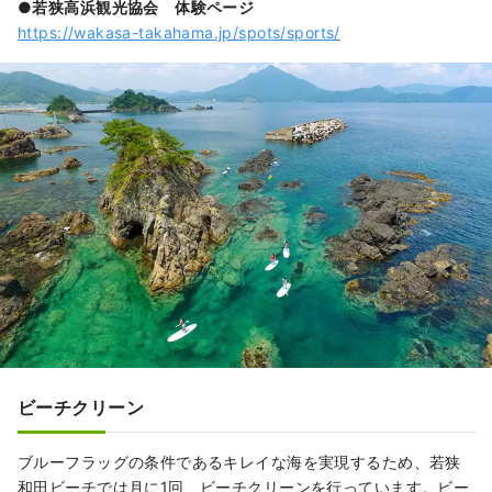
●若狭高浜観光協会 体験ページ
https://wakasa-takahama.jp/spots/sports/
ビーチクリーン
ブルーフラッグの条件であるキレイな海を実現するため、若狭
和田ビーチでは月に1回、ビーチクリーンを行っています。ビー