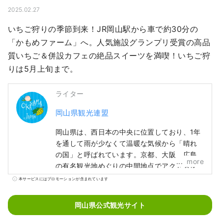
2025.02.27
いちご狩りの季節到来！JR岡山駅から車で約30分の
「かもめファーム」へ。人気施設グランプリ受賞の高品
質いちご＆併設カフェの絶品スイーツを満喫！いちご狩
りは5月上旬まで。
ライター
岡山県観光連盟
岡山県は、西日本の中央に位置しており、1年
を通して雨が少なくて温暖な気候から「晴れ
の国」と呼ばれています。京都、大阪、広島
more
の有名観光地めぐりの中間地点でアクセス便
利！瀬戸大橋を経由して四国に渡る際の玄関
本サービスにはプロモーションが含まれています
口でもあります。 また、「フルーツ王国岡
山」とも呼ばれ、瀬戸内の温暖な気候の中、
岡山県公式観光サイト
太陽を浴びたフルーツは、甘さ、香り、味と