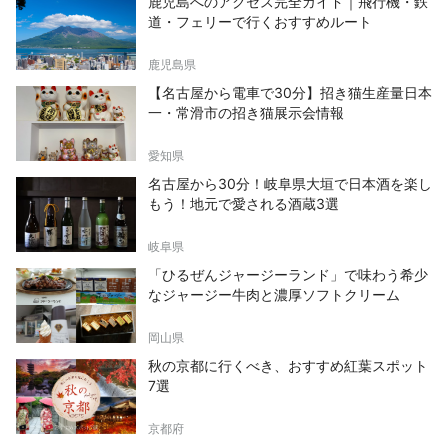
鹿児島へのアクセス完全ガイド｜飛行機・鉄
道・フェリーで行くおすすめルート
鹿児島県
【名古屋から電車で30分】招き猫生産量日本
一・常滑市の招き猫展示会情報
愛知県
名古屋から30分！岐阜県大垣で日本酒を楽し
もう！地元で愛される酒蔵3選
岐阜県
「ひるぜんジャージーランド」で味わう希少
なジャージー牛肉と濃厚ソフトクリーム
岡山県
秋の京都に行くべき、おすすめ紅葉スポット
7選
京都府