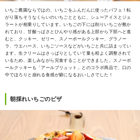
いちご農園ならではの、いちごをふんだんに使ったパフェ！転
がり落ちそうなくらいのいちごとともに、シューアイスとジェ
ラートが相乗りしています。いちごの下には削りいちごが敷か
れており、甘酸っぱさとひんやり感がある上部から下部へと進
むと、クッキー、ゼリー、スノーボールクッキー、グラノー
ラ、ウエハース、いちごソースなどがいちごと共に詰まってい
ます。生クリームはさっぱりとしていて量も程よく調整されて
いるため、楽しみながら完食することができました。スノーボ
ールクッキーも「アールブリュット」とのコラボ商品で、口の
中でほろりと崩れる食感が癖になるおいしさでした！
朝採れいちごのピザ