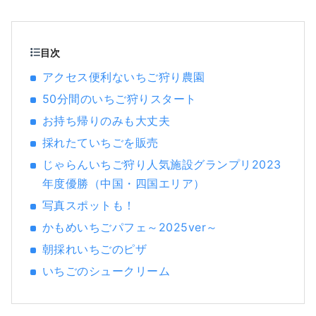
もに最高品質。 白桃をはじめ、マスカットや
ピオーネなど、旬のフルーツが味わえます！
「岡山城」や日本三名園の「岡山後楽園」、
倉敷美観地区といった、歴史、文化、アート
目次
など世界に誇る観光スポットもあります！
アクセス便利ないちご狩り農園
50分間のいちご狩りスタート
お持ち帰りのみも大丈夫
採れたていちごを販売
じゃらんいちご狩り人気施設グランプリ2023
年度優勝（中国・四国エリア）
写真スポットも！
かもめいちごパフェ～2025ver～
朝採れいちごのピザ
いちごのシュークリーム