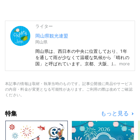
ライター
岡山県観光連盟
岡山県
岡山県は、西日本の中央に位置しており、1年
を通して雨が少なくて温暖な気候から「晴れの
国」と呼ばれています。京都、大阪、広島の有
more
名観光地めぐりの中間地点でアクセス便利！瀬
戸大橋を経由して四国に渡る際の玄関口でもあ
ります。 また、「フルーツ王国岡山」とも呼
本記事の情報は取材・執筆当時のものです。記事公開後に商品やサービス
ばれ、瀬戸内の温暖な気候の中、太陽を浴びた
の内容・料金が変更となる可能性があります。ご利用の際は改めてご確認
フルーツは、甘さ、香り、味ともに最高品質。
ください。
白桃をはじめ、マスカットやピオーネなど、旬
のフルーツが味わえます！ 「岡山城」や日本
特集
もっと見る
三名園の「岡山後楽園」、倉敷美観地区といっ
た、歴史、文化、アートなど世界に誇る観光ス
ポットもあります！