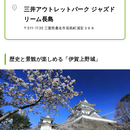
location_on
三井アウトレットパーク ジャズド
リーム長島
〒511-1135 三重県桑名市長島町浦安３６８
歴史と景観が楽しめる「伊賀上野城」