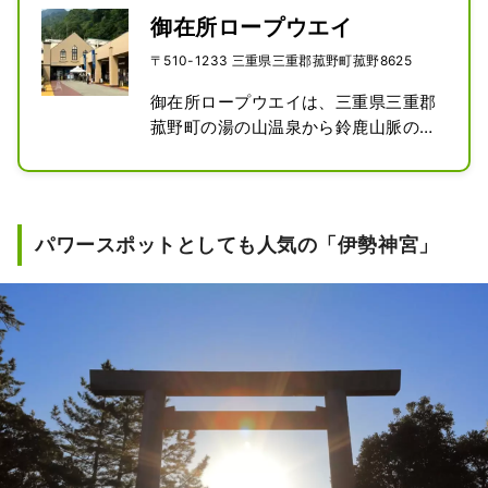
御在所ロープウエイ
〒510-1233 三重県三重郡菰野町菰野8625
御在所ロープウエイは、三重県三重郡
菰野町の湯の山温泉から鈴鹿山脈の主
峰である御在所岳山頂を結ぶ索道であ
る。御在所ロープウエイ株式会社が運
営している。
パワースポットとしても人気の「伊勢神宮」