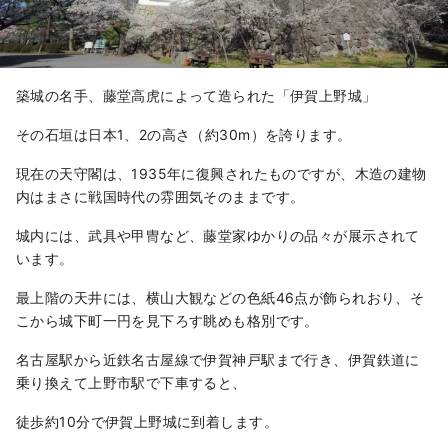
築城の名手、藤堂高虎によって造られた「伊賀上野城」
その石垣は日本1、2の高さ（約30m）を誇ります。
現在の天守閣は、1935年に復興されたものですが、木造の建物
内はまさに戦国時代の雰囲気そのままです。
城内には、武具や甲冑など、藤堂家ゆかりの品々が展示されて
います。
最上階の天井には、横山大観などの色紙46点が飾られおり、そ
こから城下町一円を見下ろす眺めも格別です。
名古屋駅から近鉄名古屋線で伊賀神戸駅まで行き、伊賀鉄道に
乗り換えて上野市駅で下車すると、
徒歩約10分で伊賀上野城に到着します。