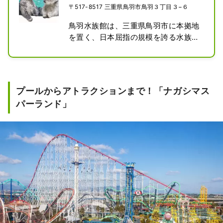
〒517-8517 三重県鳥羽市鳥羽３丁目３−６
鳥羽水族館は、三重県鳥羽市に本拠地
を置く、日本屈指の規模を誇る水族館
である。 2024年9月時点の飼育種類
数は約1,200種で、日本国内では最大
である。 自然の環境を再現したゾーン
が12あり、約1200種類の海や川の生
プールからアトラクションまで！「ナガシマス
きものが飼育・展示されている。全長
パーランド」
約1.5kmの通路は観覧順序を無くした
自由通路となっている。