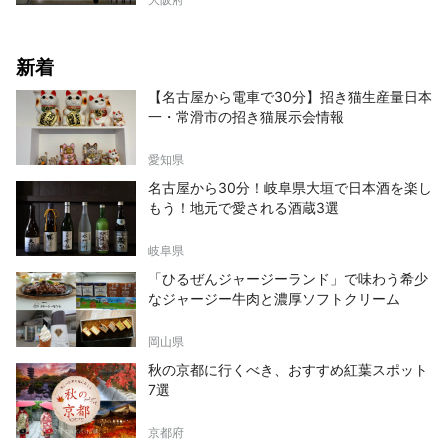
新着
【名古屋から電車で30分】招き猫生産量日本
一・常滑市の招き猫展示会情報
愛知県
名古屋から30分！岐阜県大垣で日本酒を楽し
もう！地元で愛される酒蔵3選
岐阜県
「ひるぜんジャージーランド」で味わう希少
なジャージー牛肉と濃厚ソフトクリーム
岡山県
秋の京都に行くべき、おすすめ紅葉スポット
7選
京都府