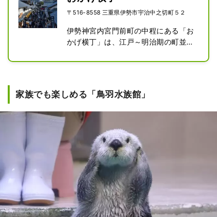
〒516-8558 三重県伊勢市宇治中之切町５２
伊勢神宮内宮門前町の中程にある「お
かげ横丁」は、江戸～明治期の町並み
を移築・再現しており、約50店舗が軒
を連ねています。

伊勢路の美味しい食べ物や特産品を扱
家族でも楽しめる「鳥羽水族館」
うお店が豊富にそろっているので、参
拝後の食事や休憩、お土産探しをする
のにぴったりの場所です。