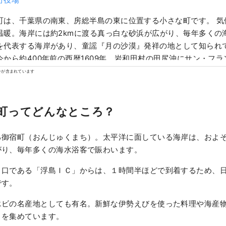
町は、千葉県の南東、房総半島の東に位置する小さな町です。 気
温暖。海岸には約2kmに渡る真っ白な砂浜が広がり、毎年多くの
を代表する海岸があり、童謡『月の沙漠』発祥の地として知られて
今から約400年前の西暦1609年、岩和田村の田尻沖にサン・フ
遭い座礁しました。岩和田村の村民は総出で救助にあたり、凍え
ンが含まれています
、衣服や食料を惜しみなく提供し、乗組員373人のうち317人の
ています。
町ってどんなところ？
る御宿町（おんじゅくまち）。太平洋に面している海岸は、およ
がり、毎年多くの海水浴客で賑わいます。
り口である「浮島ＩＣ」からは、１時間半ほどで到着するため、
です。
エビの名産地としても有名。新鮮な伊勢えびを使った料理や海産
目を集めています。