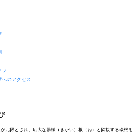
び
鯛
ソフ
宿へのアクセス
び
県が北限とされ、広大な器械（きかい）根（ね）と隣接する磯根