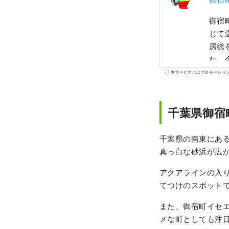
御宿
じて
房総
た、
嵐に
本サービスにはプロモーショ
温め
られ
千葉県御宿
千葉県の南東にあ
真っ白な砂浜が広
アクアラインの入
てつけのスポット
また、御宿町イセ
メな町としても注