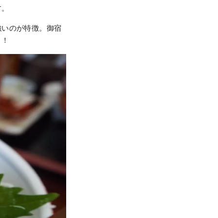
す。
強いのが特徴。御宿
う！