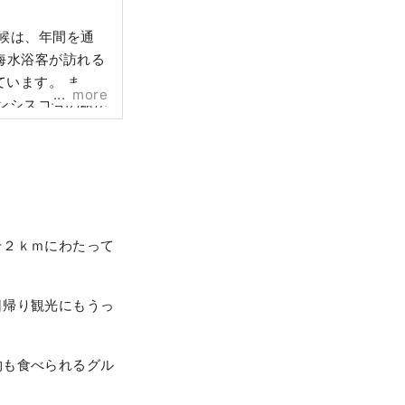
候は、年間を通
海水浴客が訪れる
います。 ま
more
ランシスコ号の船が
た乗組員を素肌で
命を救ったと伝え
そ２ｋｍにわたって
日帰り観光にもうっ
物も食べられるグル