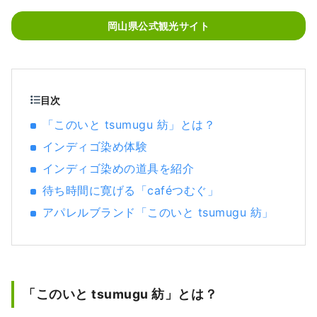
口でもあります。 また、「フルーツ王国岡
山」とも呼ばれ、瀬戸内の温暖な気候の中、
岡山県公式観光サイト
太陽を浴びたフルーツは、甘さ、香り、味と
もに最高品質。 白桃をはじめ、マスカットや
ピオーネなど、旬のフルーツが味わえます！
「岡山城」や日本三名園の「岡山後楽園」、
倉敷美観地区といった、歴史、文化、アート
目次
など世界に誇る観光スポットもあります！
「このいと tsumugu 紡」とは？
インディゴ染め体験
インディゴ染めの道具を紹介
待ち時間に寛げる「caféつむぐ」
アパレルブランド「このいと tsumugu 紡」
「このいと tsumugu 紡」とは？