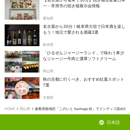
一・常滑市の招き猫展示会情報
愛知県
名古屋から30分！岐阜県大垣で日本酒を楽し
もう！地元で愛される酒蔵3選
岐阜県
「ひるぜんジャージーランド」で味わう希少
なジャージー牛肉と濃厚ソフトクリーム
岡山県
秋の京都に行くべき、おすすめ紅葉スポット
7選
京都府
HOME
岡山県
倉敷美観地区「このいと tsumugu 紡」でインディゴ染め体
language
日本語