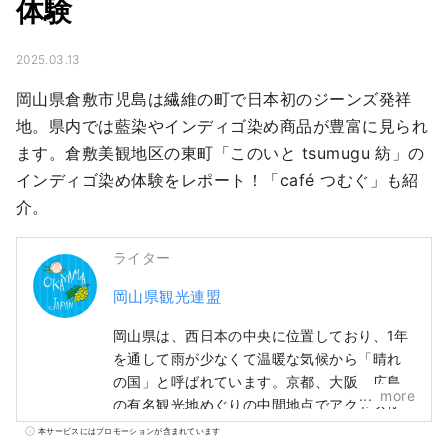
体験
2025.03.13
岡山県倉敷市児島は繊維の町で日本初のジーンズ発祥
地。県内では藍染やインディゴ染め商品が豊富に見られ
ます。倉敷美観地区の東町「このいと tsumugu 紡」の
インディゴ染め体験をレポート！「café つむぐ」も紹
介。
ライター
岡山県観光連盟
岡山県は、西日本の中央に位置しており、1年
を通して雨が少なくて温暖な気候から「晴れ
の国」と呼ばれています。京都、大阪、広島
more
の有名観光地めぐりの中間地点でアクセス便
利！瀬戸大橋を経由して四国に渡る際の玄関
本サービスにはプロモーションが含まれています