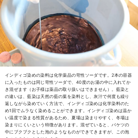
インディゴ染めの染料は化学薬品の苛性ソーダです。2本の容器
に入ったものは同じ苛性ソーダで、40度のお湯の中に入れてか
き混ぜます（お子様は薬品の取り扱いはできません）。藍染と
の違いは、藍染は天然の藍の葉を染料とし、灰汁で何度も繰り
返しながら染めていく方法で、インディゴ染めは化学染料のた
め1回でムラなく染めることができます。インディゴ染めは温か
い温度で染まる性質があるため、夏場は染まりやすく、冬場は
染まりにくいという特徴があります。混ぜていると、バケツの
中にブクブクとした泡のようなものができてきますが、この泡