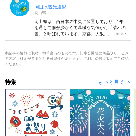
岡山県観光連盟
岡山県
岡山県は、西日本の中央に位置しており、1年
を通して雨が少なくて温暖な気候から「晴れの
国」と呼ばれています。京都、大阪、広島の有
more
名観光地めぐりの中間地点でアクセス便利！瀬
戸大橋を経由して四国に渡る際の玄関口でもあ
ります。 また、「フルーツ王国岡山」とも呼
本記事の情報は取材・執筆当時のものです。記事公開後に商品やサービス
ばれ、瀬戸内の温暖な気候の中、太陽を浴びた
の内容・料金が変更となる可能性があります。ご利用の際は改めてご確認
フルーツは、甘さ、香り、味ともに最高品質。
ください。
白桃をはじめ、マスカットやピオーネなど、旬
のフルーツが味わえます！ 「岡山城」や日本
特集
もっと見る
三名園の「岡山後楽園」、倉敷美観地区といっ
た、歴史、文化、アートなど世界に誇る観光ス
ポットもあります！