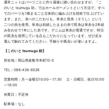
通常ニットはパーツごとに作り最後に縫い合わせますが、「こ
のいと tsumugu 紡」ではホールガーメントという方法で、すべ
てのパーツを1着まるごと立体的に編み上げる技術で仕上げてい
ます。また、糸へのこだわりも、単糸と双糸（そうし）という
二つの糸を使用。単糸は紡績したままの糸で双糸は単糸を2本組
み合わせて1本にした糸です。デニムは単糸が普通ですが、特注
の双糸を使用している点もこだわりになっています。ぜひ足を
運んで触れてみてください。手触りや風合いが違いますよ。
【このいと tsumugu 紡】
所在地：岡山県倉敷市本町10-3
TEL：086-436-6028
営業時間：月～金曜日10:00～17:30 土・日曜日、祝日10:00
～18:00
休業日：不定休
駐車場：なし