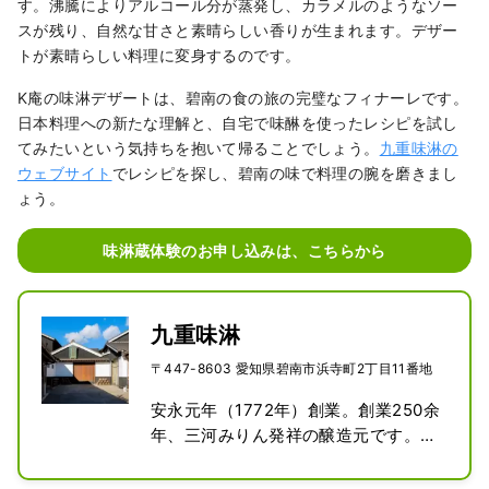
す。沸騰によりアルコール分が蒸発し、カラメルのようなソー
スが残り、自然な甘さと素晴らしい香りが生まれます。デザー
トが素晴らしい料理に変身するのです。
K庵の味淋デザートは、碧南の食の旅の完璧なフィナーレです。
日本料理への新たな理解と、自宅で味醂を使ったレシピを試し
てみたいという気持ちを抱いて帰ることでしょう。
九重味淋の
ウェブサイト
でレシピを探し、碧南の味で料理の腕を磨きまし
ょう。
味淋蔵体験のお申し込みは、こちらから
九重味淋
〒447-8603 愛知県碧南市浜寺町2丁目11番地
安永元年（1772年）創業。創業250余
年、三河みりん発祥の醸造元です。昔
ながらの伝統製法で、今もみりんを造
り続けています。
