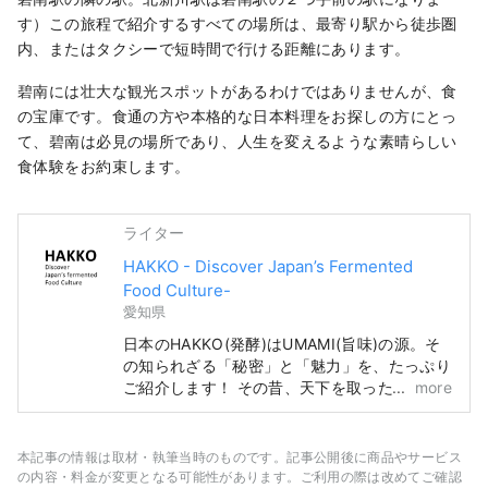
わりの本みりんをはじめ、バラエティ
で、みりんの甘味だけで作った自慢の
す）この旅程で紹介するすべての場所は、最寄り駅から徒歩圏
豊なみりん商品は、格別なお土産にな
「みかわぷりん」、「みりん粕」を使
内、またはタクシーで短時間で行ける距離にあります。
るはずです。
ったチーズケーキやみりんで作ったレ
モネードなど、みりんの魅力を五感で
碧南には壮大な観光スポットがあるわけではありませんが、食
お楽しみいただけます。
の宝庫です。食通の方や本格的な日本料理をお探しの方にとっ
て、碧南は必見の場所であり、人生を変えるような素晴らしい
食体験をお約束します。
ライター
HAKKO - Discover Japan’s Fermented
Food Culture-
愛知県
日本のHAKKO(発酵)はUMAMI(旨味)の源。そ
の知られざる「秘密」と「魅力」を、たっぷり
ご紹介します！ その昔、天下を取ったShogun
more
が活躍した名古屋。「名古屋城」や「ジブリパ
ーク」が有名ですが、実は和食を象徴す
る”UMAMI”を生み出す食文化の宝庫なんで
本記事の情報は取材・執筆当時のものです。記事公開後に商品やサービス
す。 ■What’s HAKKO? 和食の味を左右する
の内容・料金が変更となる可能性があります。ご利用の際は改めてご確認