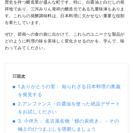
する「調味料」や世界中で人気の「日本酒」
歴史を持つ醸造業が盛んな町です。特に、白醤油と白だしの発
づくりにおいて「HAKKO技術」は、重要な鍵
祥地であり、三河みりん発祥の醸造元である九重味淋もありま
を握る存在です。 ■What's Nagoya like? 日
す。これらの発酵調味料は、日本料理に欠かせない重要な役割
本の中部地区に位置し、空路・陸路共に、ハ
を果たしています。
ブとなる名古屋。 恵まれた自然環境と風土に
ぜひ、碧南への食の旅に出かけて、これらのユニークな製品が
よって、独特の発酵食文化を育んできまし
どのように料理の味を美味しく変化させるのかを、学んで、味
た。伊勢湾と三河湾に囲まれた知多半島は、
わってみてください。
風光明媚な地で、古くから酒や酢・味噌・た
まりなどの醸造業が盛んです。徳川家康の生
誕地である西三河は「八丁味噌」や「白醤
油」といったユニークな発酵調味料の歴史を
目次
紡いでいます。
1.ありがとうの里： 知られざる日本料理の奥義
を発見する
2.アンファンス：白醤油を使った絶品デザート
をお試しください
3. 小伴天： 名古屋名物「鰻の炭焼き」 - その
極上のひつまぶしを堪能しましょう