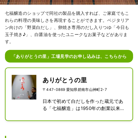
七福醸造のショップで同社の製品を購入すれば、ご家庭でもこ
れらの料理の美味しさを再現することができます。ベジタリア
ン向けの「野菜白だし」、卵焼き専用のだし入りつゆ「今日も
玉子焼き♪」、白醤油を使ったユニークなお菓子などがありま
す。
「ありがとうの里」工場見学のお申し込みは、こちらから
ありがとうの里
〒447-0869 愛知県碧南市山神町2-7
日本で初めて白だしを作った蔵元であ
る「七福醸造」は1950年の創業以来、
原料にこだわり、人にやさしい商品づ
くりを追求しています。美味しい白醤
油ができるように、感謝の気持ちを込
めて「仕込みタンク」や「商品の瓶ラ