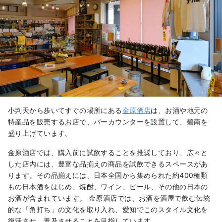
った地元の食材を生かした料理は、奥
が深く、感動的な美味しさです。

創業大正９年からの伝統と料理人の培
った技術と新しい感性にて春・夏・
秋・冬  三河の四季の味を提供してお
ります。
小判天から歩いてすぐの場所にある
金原酒店
は、お酒や地元の
特産品を販売するお店で、バーカウンターを設置して、碧南を
盛り上げています。
金原酒店では、購入前に試飲することを推奨しており、広々と
した店内には、豊富な品揃えの商品を試飲できるスペースがあ
ります。その品揃えには、日本全国から集められた約400種類
もの日本酒をはじめ、焼酎、ワイン、ビール、その他の日本の
お酒が含まれています。 金原酒店では、お酒を酒屋で飲む伝統
的な「角打ち」の文化を取り入れ、愛知でこのスタイル文化を
復活させ、普及させることを目指しています。