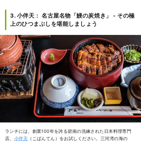
笠原店主の独創的で、ワクワクするよ
うなアイデア商品がたくさん。この地
3. 小伴天： 名古屋名物「鰻の炭焼き」 - その極
域の伝統的な醸造調味料を生かした商
上のひつまぶしを堪能しましょう
品は、その想いとユニークさを物語っ
ています。

「白醤油プリン」は、白醤油の新たな
可能性にチャレンジしたいという、お
隣にある「ヤマシン醤油」さんとのコ
ラボレーションから生まれた画期的な
美味しさです。滑らかで独特な塩気の
あるプリンは、ぜひ、オリジナル味と
食べ比べてみてください。

「濃厚なバター」と「発酵調味料」と
いうそれぞれの個性が独特な食材同士
を、絶妙なバランスで作り上げた「八
丁味噌」と「白醤油」を使ったマドレ
ーヌなど、スイーツの新世界を堪能で
きるでしょう。
ランチには、創業100年を誇る碧南の洗練された日本料理専門
店、
小伴天
（こばんてん）をお試しください。三河湾の海の