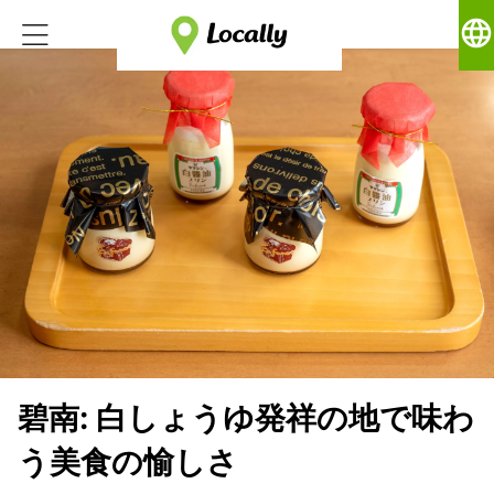
language
碧南: 白しょうゆ発祥の地で味わ
う美食の愉しさ