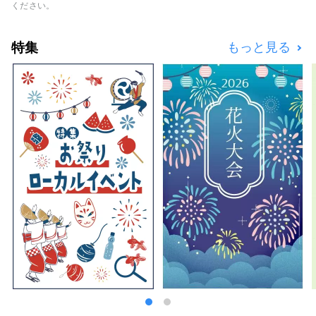
「調味料」や世界中で人気の「日本酒」づくり
ください。
において「HAKKO技術」は、重要な鍵を握る
存在です。 ■What's Nagoya like? 日本の中
特集
もっと見る
部地区に位置し、空路・陸路共に、ハブとなる
名古屋。 恵まれた自然環境と風土によって、
独特の発酵食文化を育んできました。伊勢湾と
三河湾に囲まれた知多半島は、風光明媚な地
で、古くから酒や酢・味噌・たまりなどの醸造
業が盛んです。徳川家康の生誕地である西三河
は「八丁味噌」や「白醤油」といったユニーク
な発酵調味料の歴史を紡いでいます。