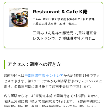
1900年のパリ万博に出展し、世界に初
めて、みりんを紹介した歴史もありま
Restaurant & Cafe K庵
す。黒壁が特徴的な九重味淋大蔵は登
〒447-8603 愛知県碧南市浜寺町2丁目11番地
録有形文化財です。

九重味淋株式会社 本社 敷地...
九重味淋に伝わる古文書や古道具など
を展示した「九重みりん時代館」や、
三河みりん発祥の醸造元 九重味淋直営
蔵の一部を専門スタッフが解説しなが
レストランで、九重味淋本社と同じ敷
らご案内するみりん蔵ガイドツアーに
地内にあります。歴代当主の邸宅をリ
参加すれば、みりんの奥深さと楽しさ
ノベーションした空間でみりんの可能
を学べます。

性をお届けしています。

（みりん蔵ガイドツアーは水曜・木
和食だけじゃないみりんの世界へよう
アクセス：碧南への行き方
曜・金曜日の10:00から週３回実地。
こそ。伝統調味料「みりん」の可能性
要予約。）

を追求し、挑戦を続けるK庵では、み
碧南地区へは
中部国際空港 セントレア
から約1時間21分でアク
みりん蔵ガイドツアーの後は、敷地内
りんを使ったお料理やスイーツが楽し
セスできます。第1ターミナルから刈谷駅行きのリムジンバスに
に併設された「石川八郎治商店」で、
めます。本みりん「九重櫻」の上質な
乗り、名鉄三河線に乗り換えて碧南中央駅で下車します。
みりんの試飲を楽しんでいただいた
旨味と甘味から生まれる「みりんの角
り、みりんを使った店舗限定ソフトク
煮」や「もろみ漬けのお魚」などは、
名古屋駅からは、JR東海道本線で岡崎行きで刈谷駅に向かい、
リームをテイクアウトできます。三河
K庵独自のアイデアが詰まった逸品で
名鉄三河線に乗り換えて碧南駅まで行けます。（碧南中央駅は
みりん発祥のみりん蔵で造られたこだ
す。カフェメニューでは、砂糖不使用
碧南駅の隣の駅。北新川駅は碧南駅の２つ手前の駅になりま