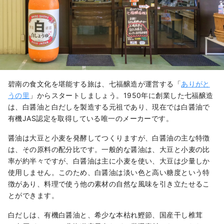
碧南の食文化を堪能する旅は、七福醸造が運営する「
ありがと
うの里
」からスタートしましょう。1950年に創業した七福醸造
は、白醤油と白だしを製造する元祖であり、現在では白醤油で
有機JAS認定を取得している唯一のメーカーです。
醤油は大豆と小麦を発酵してつくりますが、白醤油の主な特徴
は、その原料の配分比です。一般的な醤油は、大豆と小麦の比
率が約半々ですが、白醤油は主に小麦を使い、大豆は少量しか
使用しません。このため、白醤油は淡い色と高い糖度という特
徴があり、料理で使う他の素材の自然な風味を引き立たせるこ
とができます。
白だしは、有機白醤油と、希少な本枯れ鰹節、国産干し椎茸