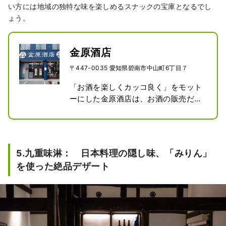
い方には地域の独特な味を楽しめるスナックの宝庫となるでし
ょう。
金原酒店
〒447-0035 愛知県碧南市中山町6丁目７
「お酒を楽しくカッコ良く」をモット
ーにした金原酒店は、お酒の販売だけ
でなく、

イベント開催やお酒を酒屋で飲む伝統
的な「角打ち」（昼呑みも可能）など
も行う""遊べる酒屋""として地元や
5.九重味淋： 日本料理の隠し味、「みりん」
SNS、YouTubeでも注目を集めていま
を使った絶品デザート
す。

愛知県の日本酒や調味料はもちろん
（碧南にある味醂蔵５つの商品は全
て、ここに揃っています）、

店主が各地の蔵元へ足を運んで直接仕