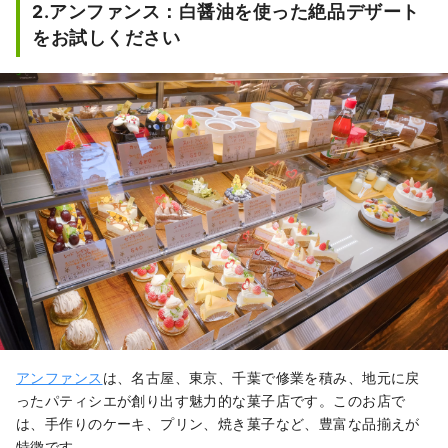
2.アンファンス：白醤油を使った絶品デザート
ベル」にも「ありがとう」の文字が書
をお試しください
かれています。

白だしのベースとなる白醤油は、有機
小麦を9割用いて造られた、透き通っ
た琥珀色の醤油。小麦が主原料のため
糖分が高く甘みが強いのが特徴です。
七福醸造の工場「ありがとうの里」で
は、白醤油や白だしが造られる過程や
美味しさの秘密を学べます。

搾りたての「白醤油」を試飲したり、
家でも簡単に作れる白だしを使ったお
料理の試食もできます。豊富なライン
ナップで、使い方レシピも紹介してく
れるので、お土産選びが楽しくなりま
す。安心・安全な食材へのこだわりか
ら原料の小麦と大豆を有機に切り替え
アンファンス
は、名古屋、東京、千葉で修業を積み、地元に戻
たことで、2001年には有機JAS認定を
ったパティシエが創り出す魅力的な菓子店です。このお店で
取得しました。 ※ご紹介写真内の商品
は、手作りのケーキ、プリン、焼き菓子など、豊富な品揃えが
価格は、2025年3月時点になります。
特徴です。