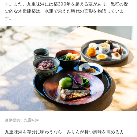
す。また、九重味淋には築300年を超える蔵があり、黒壁の歴
史的な木造建築は、水運で栄えた時代の面影を物語っていま
す。
画像提供：九重味淋
九重味淋を存分に味わうなら、みりんが持つ風味を高める力