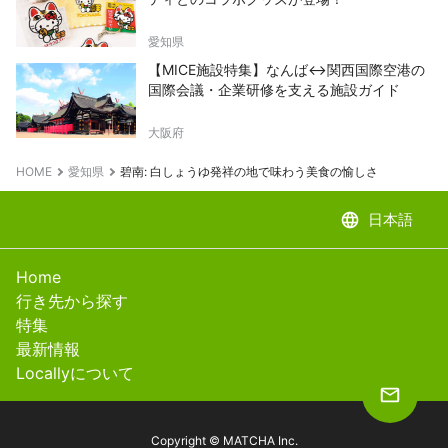
愛知県
【MICE施設特集】なんば↔関西国際空港の
国際会議・企業研修を支える施設ガイド
大阪府
HOME
愛知県
碧南: 白しょうゆ発祥の地で味わう美食の愉しさ
language
日本語
Home
行き先から探す
特集
最新情報
Locallyについて
Copyright © MATCHA Inc.