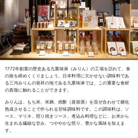
入れた焼酎や、限定販売の希少な日本
酒など、その種類の多さとバリエーシ
ョンに驚くでしょう。

日本のお酒に馴染みがない「外国人」
の方が簡単に楽しめるように、割り方
や飲み方などをわかり易く解説する展
示や商品開発にも力を入れています。
1772年創業の歴史ある九重味淋（みりん）の工場を訪れて、食
の旅を締めくくりましょう。日本料理に欠かせない調味料であ
る三河みりんの発祥の地である九重味淋では、この重要な食材
の真髄に触れることができます。
みりんは、もち米、米麹、焼酎（蒸留酒）を混ぜ合わせて糖化
熟成させることで作られる甘味調味料です。この調味料は、ソ
ース、マリネ、照り焼きソース、煮込み料理などに、お米から
生まれる繊細な甘み、つややかな照り、豊かな風味を加えま
す。