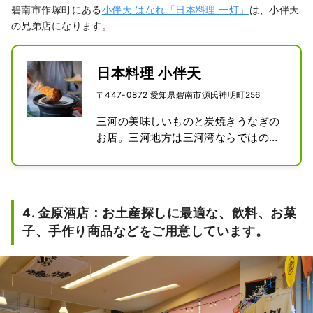
碧南市作塚町にある
小伴天 はなれ「日本料理 一灯」
は、小伴天
の兄弟店になります。
日本料理 小伴天
〒447-0872 愛知県碧南市源氏神明町256
三河の美味しいものと炭焼きうなぎの
お店。三河地方は三河湾ならではの魚
介類（海の幸）と野菜（里の幸）に恵
まれております。

そして独特の醸造文化「みりん・しょ
うゆ・豆味噌」などの蔵元が多い産地
4. 金原酒店：お土産探しに最適な、飲料、お菓
でもあります。漁師や農家、調味料の
子、手作り商品などをご用意しています。
生産者さんたちともつながりこの地の
味を守りながら、新たな「創作料理」
にもチャレンジし続けています。

碧南から、一度、外に出て、料理の修
行を積んだ店主だからこそ理解が深ま