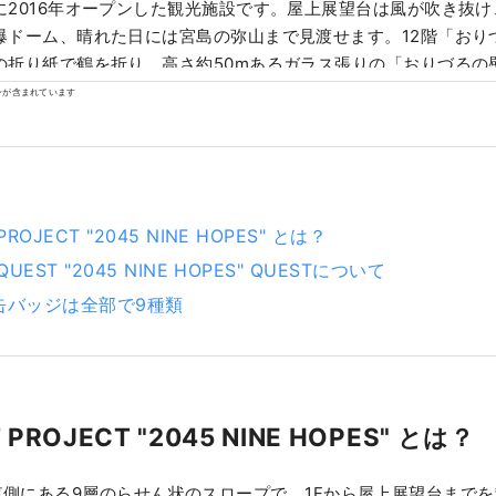
に2016年オープンした観光施設です。屋上展望台は風が吹き抜
爆ドーム、晴れた日には宮島の弥山まで見渡せます。12階「おり
の折り紙で鶴を折り、高さ約50mあるガラス張りの「おりづるの
していただけます。また、1階には、地元で愛される商品を扱う
ンが含まれています
味わえるカフェを併設しています。
PROJECT "2045 NINE HOPES" とは？
 QUEST "2045 NINE HOPES" QUESTについて
缶バッジは全部で9種類
 PROJECT "2045 NINE HOPES" とは？
側にある9層のらせん状のスロープで、1Fから屋上展望台まで