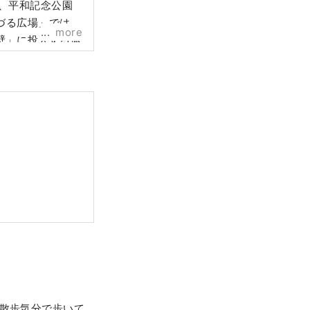
け、平和記念公園
づる広場」では、
more
壁」に投入する体
物産館と広島の食
を散歩気分で歩いて