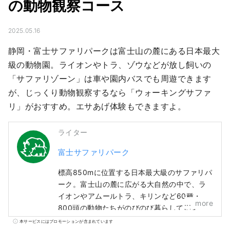
の動物観察コース
2025.05.16
静岡・富士サファリパークは富士山の麓にある日本最大
級の動物園。ライオンやトラ、ゾウなどが放し飼いの
「サファリゾーン」は車や園内バスでも周遊できます
が、じっくり動物観察するなら「ウォーキングサファ
リ」がおすすめ。エサあげ体験もできますよ。
ライター
富士サファリパーク
標高850mに位置する日本最大級のサファリパ
ーク。富士山の麓に広がる大自然の中で、ラ
イオンやアムールトラ、キリンなど60種・約
more
800頭の動物たちがのびのび暮らしていま
す。 園内は「サファリゾーン」と「ふれあい
本サービスにはプロモーションが含まれています