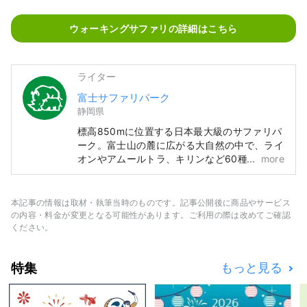
ウォーキングサファリの詳細はこちら
ライター
富士サファリパーク
静岡県
標高850mに位置する日本最大級のサファリパ
ーク。富士山の麓に広がる大自然の中で、ライ
オンやアムールトラ、キリンなど60種・約
more
800頭の動物たちがのびのび暮らしています。
園内は「サファリゾーン」と「ふれあいゾー
ン」に分かれていて、自然豊かな環境の中で動
本記事の情報は取材・執筆当時のものです。記事公開後に商品やサービス
物たちをじっくり観察したり、ふれあいを楽し
の内容・料金が変更となる可能性があります。ご利用の際は改めてご確認
むことができます。
ください。
特集
もっと見る