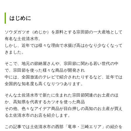
や足摺岬をはじめ、沿岸を流れる黒潮の恵
み、全国でもトップの森林面積を誇る山の恵
み豊かな自然大国です。
はじめに
ソウダガツオ（めじか）を原料とする宗田節の一大産地として
有名な土佐清水市。
しかし、近年では様々な理由で水揚げ高はかなり少なくなって
きました。
そこで、地元の節納屋さんや、宗田節に関わる若い世代の中
で、宗田節を使った様々な商品が開発され
中には、全国放送のテレビで紹介されたりするなど、近年では
全国的な知名度も高くなりつつあります。
そんな土佐清水市で新たに生まれた宗田節関連のお土産のほ
か、高知県を代表するカツオを使った商品
その他、色々なアイデア商品が目白押しの高知のお土産が買え
る土佐清水市のお店を紹介します。
この記事では土佐清水市の西部「竜串・三崎エリア」の紹介を