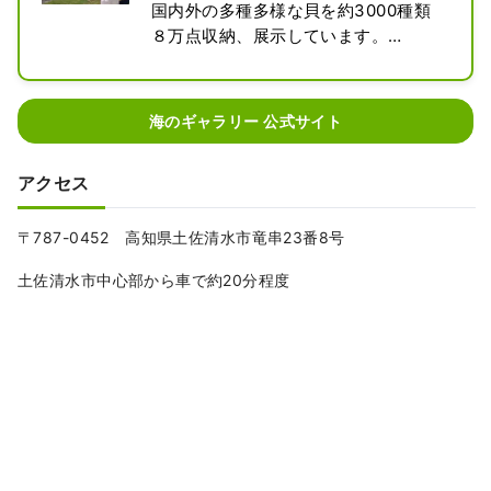
国内外の多種多様な貝を約3000種類
８万点収納、展示しています。

全ての貝は、土佐清水市在住の洋画
家・黒原和男氏によるコレクションで
す。

海のギャラリー 公式サイト
建物は、林雅子氏による設計で、２０
アクセス
０３年には、「日本におけるモダンム
ーブメントの建築１００選」に選ばれ
ています。

〒787-0452 高知県土佐清水市竜串23番8号
土佐清水市中心部から車で約20分程度
目の前の桜浜で拾ってきた貝殻を使っ
て、クリアキャンドルやフォトフレー
ムなどを作る体験も行っています。

＜入場料＞

大人:300円、小中学生：100円、小学
生未満：無料