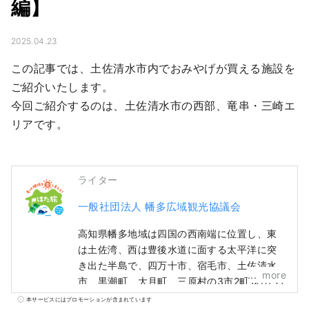
編】
2025.04.23
この記事では、土佐清水市内でおみやげが買える施設を
ご紹介いたします。

今回ご紹介するのは、土佐清水市の西部、竜串・三崎エ
リアです。
ライター
一般社団法人 幡多広域観光協議会
高知県幡多地域は四国の西南端に位置し、東
は土佐湾、西は豊後水道に面する太平洋に突
き出た半島で、四万十市、宿毛市、土佐清水
more
市、黒潮町、大月町、三原村の3市2町1村から
構成されています。 全国的に有名な四万十川
本サービスにはプロモーションが含まれています