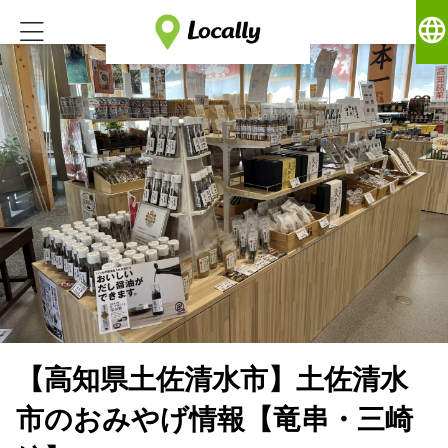
language
【高知県土佐清水市】土佐清水
市のおみやげ情報【竜串・三崎