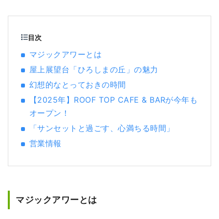
せます。12階「おりづる広場」では、専用の
折り紙で鶴を折り、高さ約50mあるガラス張
りの「おりづるの壁」に投入する体験をして
いただけます。また、1階には、地元で愛され
目次
る商品を扱う物産館と広島の食材を味わえる
マジックアワーとは
カフェを併設しています。
屋上展望台「ひろしまの丘」の魅力
幻想的なとっておきの時間
【2025年】ROOF TOP CAFE & BARが今年も
オープン！
「サンセットと過ごす、心満ちる時間」
営業情報
マジックアワーとは