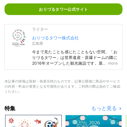
おりづるタワー公式サイト
ライター
おりづるタワー株式会社
広島県
今まで見たことも感じたこともない空間、「お
りづるタワー」は世界遺産・原爆ドームの隣に
2016年オープンした観光施設です。屋上展望
more
台は風が吹き抜け、平和記念公園や原爆ドー
ム、晴れた日には宮島の弥山まで見渡せます。
12階「おりづる広場」では、専用の折り紙で
本記事の情報は取材・執筆当時のものです。記事公開後に商品やサービス
鶴を折り、高さ約50mあるガラス張りの「お
の内容・料金が変更となる可能性があります。ご利用の際は改めてご確認
りづるの壁」に投入する体験をしていただけま
ください。
す。また、1階には、地元で愛される商品を扱
う物産館と広島の食材を味わえるカフェを併設
特集
もっと見る
しています。