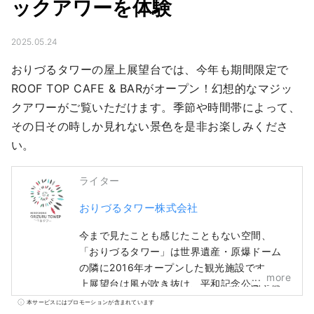
ックアワーを体験
2025.05.24
おりづるタワーの屋上展望台では、今年も期間限定で
ROOF TOP CAFE & BARがオープン！幻想的なマジッ
クアワーがご覧いただけます。季節や時間帯によって、
その日その時しか見れない景色を是非お楽しみくださ
い。
ライター
おりづるタワー株式会社
今まで見たことも感じたこともない空間、
「おりづるタワー」は世界遺産・原爆ドーム
の隣に2016年オープンした観光施設です。屋
more
上展望台は風が吹き抜け、平和記念公園や原
爆ドーム、晴れた日には宮島の弥山まで見渡
本サービスにはプロモーションが含まれています