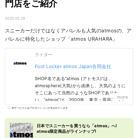
門店をご紹介
2025.05.28
スニーカーだけではなくアパレルも人気のatmosの、ア
パレルに特化したショップ「atmos URAHARA」
ライター
Foot Locker atmos Japan合同会社
SHOP名である”atmos (アトモス)”は、
atmosphere(大気)から由来し、大気のように
そこにあって当然のようなSHOPでありた
more
い。“atmos”は、2000年、東京・原宿にヘッ
ドショップをオープン。ファッションとして
本サービスにはプロモーションが含まれています
のスニーカーをテーマに、店内はスニーカー
ウォールを設置。ナショナルブランドとのコ
日本でスニーカーを買うなら「atmos」へ!
ラボレーションやエクスクルーシブモデルを
atmos限定商品がラインナップ!
はじめ、最新プロダクトのテストローンチや