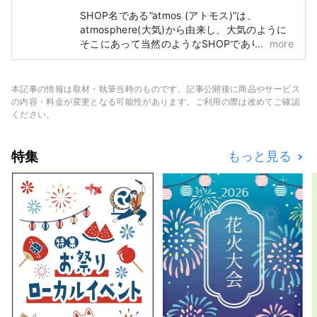
SHOP名である”atmos (アトモス)”は、
atmosphere(大気)から由来し、大気のように
そこにあって当然のようなSHOPでありた
more
い。“atmos”は、2000年、東京・原宿にヘッ
ドショップをオープン。ファッションとしての
スニーカーをテーマに、店内はスニーカーウォ
本記事の情報は取材・執筆当時のものです。記事公開後に商品やサービス
ールを設置。ナショナルブランドとのコラボレ
の内容・料金が変更となる可能性があります。ご利用の際は改めてご確認
ーションやエクスクルーシブモデルをはじめ、
ください。
最新プロダクトのテストローンチやマーケティ
ングなど東京のスニーカーカルチャーを世界に
特集
もっと見る
向けて発信しています。