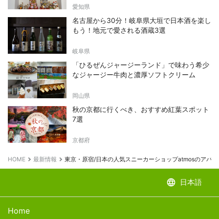
愛知県
名古屋から30分！岐阜県大垣で日本酒を楽し
もう！地元で愛される酒蔵3選
岐阜県
「ひるぜんジャージーランド」で味わう希少
なジャージー牛肉と濃厚ソフトクリーム
岡山県
秋の京都に行くべき、おすすめ紅葉スポット
7選
京都府
HOME
最新情報
東京・原宿/日本の人気スニーカーショップatmosのアパ
language
日本語
Home