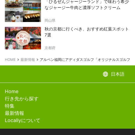
「ひるぜんジャージーランド」で味わう希少
なジャージー牛肉と濃厚ソフトクリーム
岡山県
秋の京都に行くべき、おすすめ紅葉スポット
7選
京都府
HOME
最新情報
アルペン福岡にアディダスゴルフ「オリジナルスゴルフ」がP
language
日本語
Home
行き先から探す
特集
最新情報
Locallyについて