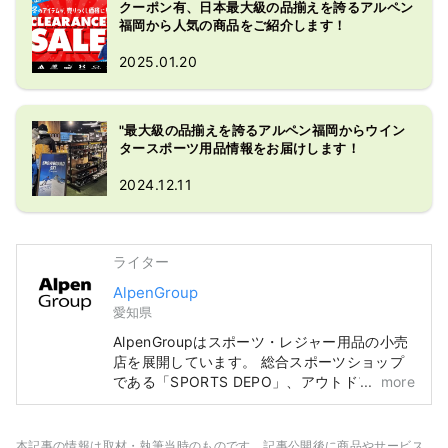
クーポン有、日本最大級の品揃えを誇るアルペン
福岡から人気の商品をご紹介します！
2025.01.20
"最大級の品揃えを誇るアルペン福岡からウイン
タースポーツ用品情報をお届けします！
2024.12.11
ライター
AlpenGroup
愛知県
AlpenGroupはスポーツ・レジャー用品の小売
店を展開しています。 総合スポーツショップ
である「SPORTS DEPO」、アウトドア専門
more
店である「Alpen Outdoors」、ゴルフ専門店
である「GOLF5」を全国に展開し、有名スポ
ーツブランドのスポーツ用品や、ファッション
本記事の情報は取材・執筆当時のものです。記事公開後に商品やサービス