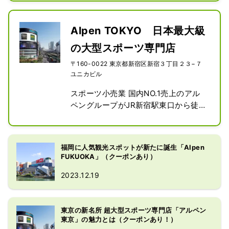
スポーツ大型専門店の「 Alpen 
FUKUOKA 」を 今年9 月 にオープン
しました。

Alpen TOKYO 日本最大級
1階はゴルフ専門店であるゴルフ ５ フ
の大型スポーツ専門店
ラッグシップストア、 2 階 と 3 階一
部 エリアに総合スポーツ専門店の ス
〒160-0022 東京都新宿区新宿３丁目２３−７
ポーツデポフラッグシップストア、 3 
ユニカビル
階はアウトドア大型専門店「アルペン
スポーツ小売業 国内NO.1売上のアル
アウトドアーズフラッグシップスト
ペングループがJR新宿駅東口から徒歩
ア」の 3 業態が入る九州エリア最大級
1分の所に史上最大の旗艦店を誕生。
の売 場を展開しています。

地下2階、地上8階の巨大フロアには総
スポーツ各カテゴリーの充実した品揃
合スポーツ専門店「スポーツデポフラ
えや、アウトドアは合計280ブランド
福岡に人気観光スポットが新たに誕生「Alpen
ッグシップストア」、アウトドア大型
以上、ゴルフは合計88ブランド以上の
FUKUOKA」（クーポンあり）
専門店「アルペンアウトドアーズフラ
取扱いが特徴。アシックス、ミズノ、
2023.12.19
ッグシップストア」ゴルフ専門店であ
ヨネックス、スノーピークス、ソト、
る「ゴルフ5フラッグシップストア」
マジェスティ、ホンマなどの人気のジ
の3業態が入る日本最大級の売場を展
ャパンブランドも充実の品揃えとなっ
東京の新名所 超大型スポーツ専門店「アルペン
開しています。

ています。
東京」の魅力とは（クーポンあり！）
人気のジャパンブランドをはじめ,ナイ