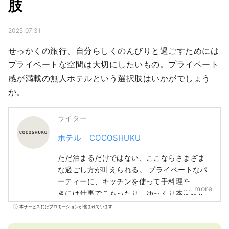
肢
2025.07.31
せっかくの旅行、自分らしくのんびりと過ごすためには
プライベートな空間は大切にしたいもの。プライベート
感が満載の無人ホテルという選択肢はいかがでしょう
か。
ライター
ホテル COCOSHUKU
ただ泊まるだけではない、ここならさまざま
な過ごし方が叶えられる。 プライベートなパ
ーティーに、キッチンを使って手料理を。 と
more
きには仕事でこもったり、ゆっくり本を読ん
だり。 家族、仲間、もちろん、ひとりでも。
本サービスにはプロモーションが含まれています
使い方はあなた次第、思い思いのひと時をお
過ごしください。