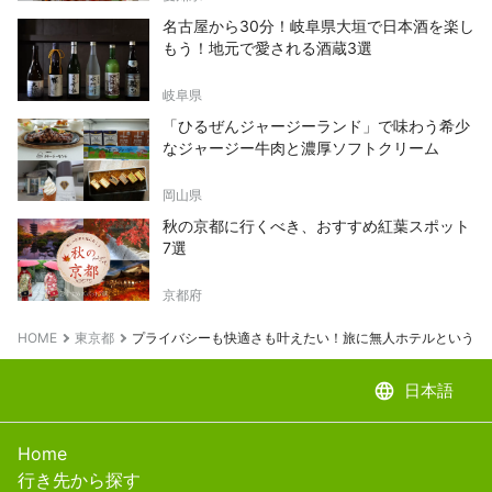
名古屋から30分！岐阜県大垣で日本酒を楽し
もう！地元で愛される酒蔵3選
岐阜県
「ひるぜんジャージーランド」で味わう希少
なジャージー牛肉と濃厚ソフトクリーム
岡山県
秋の京都に行くべき、おすすめ紅葉スポット
7選
京都府
HOME
東京都
プライバシーも快適さも叶えたい！旅に無人ホテルという選
language
日本語
Home
行き先から探す