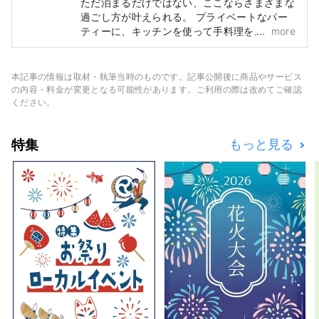
ただ泊まるだけではない、ここならさまざまな
過ごし方が叶えられる。 プライベートなパー
ティーに、キッチンを使って手料理を。 とき
more
には仕事でこもったり、ゆっくり本を読んだ
り。 家族、仲間、もちろん、ひとりでも。 使
い方はあなた次第、思い思いのひと時をお過ご
本記事の情報は取材・執筆当時のものです。記事公開後に商品やサービス
しください。
の内容・料金が変更となる可能性があります。ご利用の際は改めてご確認
ください。
特集
もっと見る