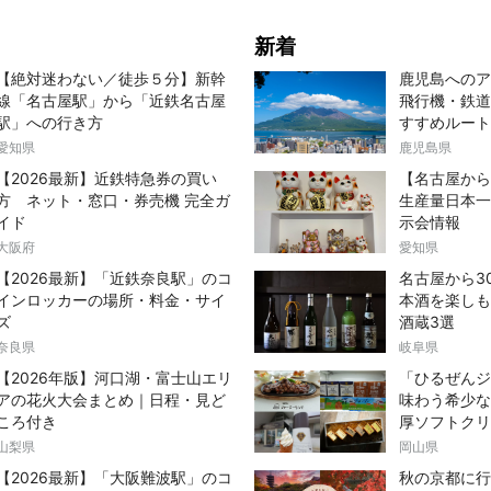
新着
【絶対迷わない／徒歩５分】新幹
鹿児島へのア
線「名古屋駅」から「近鉄名古屋
飛行機・鉄道
駅」への行き方
すすめルート
愛知県
鹿児島県
【2026最新】近鉄特急券の買い
【名古屋から
方 ネット・窓口・券売機 完全ガ
生産量日本一
イド
示会情報
大阪府
愛知県
【2026最新】「近鉄奈良駅」のコ
名古屋から3
インロッカーの場所・料金・サイ
本酒を楽しも
ズ
酒蔵3選
奈良県
岐阜県
【2026年版】河口湖・富士山エリ
「ひるぜんジ
アの花火大会まとめ｜日程・見ど
味わう希少な
ころ付き
厚ソフトクリ
山梨県
岡山県
【2026最新】「大阪難波駅」のコ
秋の京都に行