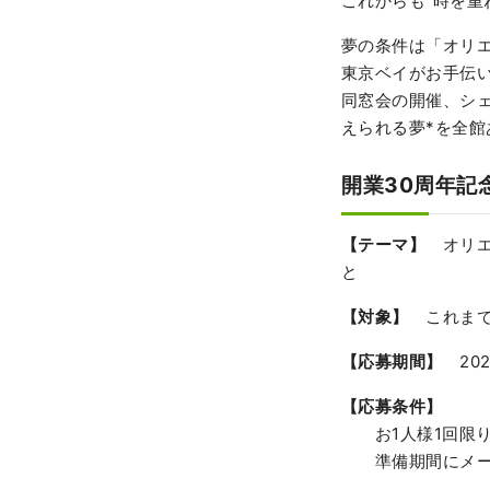
これからも“時を
夢の条件は「オリ
東京ベイがお手伝
同窓会の開催、シ
えられる夢*を全
開業30周年記
【テーマ】
オリ
と
【対象】
これま
【応募期間】
20
【応募条件】
お1人様1回限り
準備期間にメール