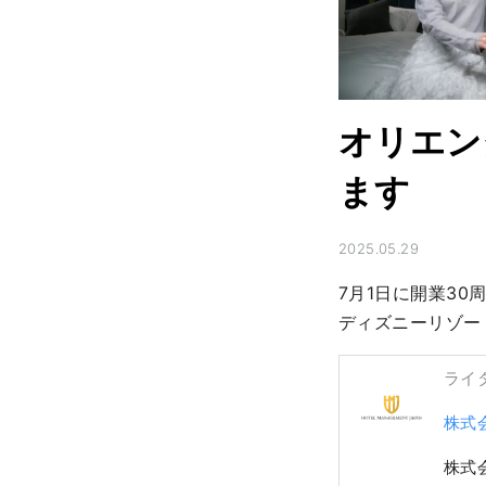
オリエン
ます
2025.05.29
7月1日に開業3
ディズニーリゾー
ライ
株式
株式