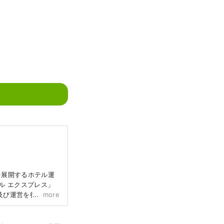
を展開するホテル運
ル エクスプレス」
及び運営を行ってい
more