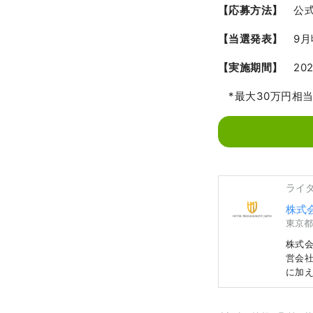
【応募方法】
公
【当選発表】
9
【実施期間】
20
*最大30万円相
ライ
株式
東京都
株式会
営会社
に加
ます