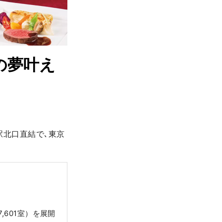
の夢叶え
駅北口直結で､東京
601室）を展開