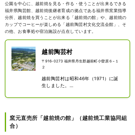
公園を中心に、越前焼を見る・作る・使うことが出来るできる
福井県陶芸館、越前焼後継者育成の拠点である福井県窯業指導
分所、越前焼を買うことが出来る「越前焼の館」や、越前焼の
カップでコーヒーが楽しめる「越前陶芸村文化交流会館」、そ
の他、お食事処や宿泊施設が点在しています。
越前陶芸村
〒916-0273 福井県丹生郡越前町小曽原６−１
２
越前陶芸村は昭和46年（1971）に誕
生しました。

越前焼はその最盛期を室町時代に迎え
た後に衰退をたどっており、その産地
を地域開発の拠点として振興し、産業
としての発展を目指すために、優れた
窯元直売所「越前焼の館」（越前焼工業協同組
技術と行動力のある若い陶芸家の受け
合）
皿となるべく計画されました。

その後、入村した作家たちは今でも陶