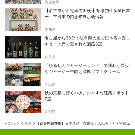
鹿児島県
【名古屋から電車で30分】招き猫生産量日本
一・常滑市の招き猫展示会情報
愛知県
名古屋から30分！岐阜県大垣で日本酒を楽し
もう！地元で愛される酒蔵3選
岐阜県
「ひるぜんジャージーランド」で味わう希少
なジャージー牛肉と濃厚ソフトクリーム
岡山県
秋の京都に行くべき、おすすめ紅葉スポット
7選
京都府
HOME
福井県
【福井県越前町】日本遺産「越前焼」のふるさと・宮崎エリ