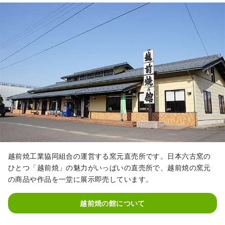
芸村周辺に工房やギャラリーを構え創
作活動に励んでいます。

また、この越前陶芸村は、都市公園
100選に選ばれているその広大な越前
陶芸公園を中心に、越前焼を見る・作
る・使うことが出来るできる福井県陶
芸館、越前焼後継者育成の拠点である
福井県窯業指導分所、越前焼を買うこ
とが出来る「越前焼の館」や、越前焼
のカップでコーヒーが楽しめる「越前
陶芸村文化交流会館」、その他、お食
事処や宿泊施設が点在しています。
越前焼工業協同組合の運営する窯元直売所です。日本六古窯の
ひとつ「越前焼」の魅力がいっぱいの直売所で、越前焼の窯元
の商品や作品を一堂に展示即売しています。
越前焼の館について