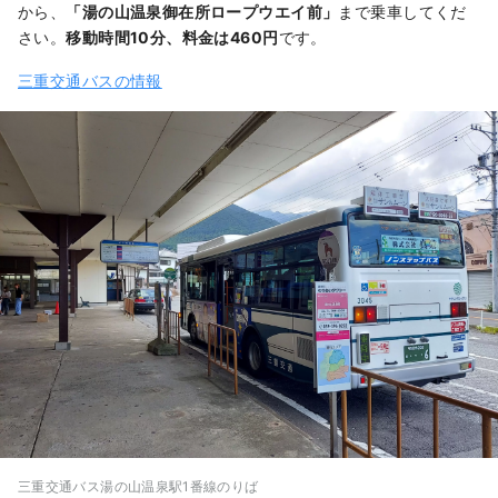
から、
「湯の山温泉御在所ロープウエイ前」
まで乗車してくだ
さい。
移動時間10分、料金は460円
です。
三重交通バスの情報
三重交通バス湯の山温泉駅1番線のりば