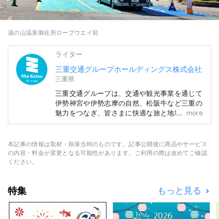
湯の山温泉御在所ロープウエイ前
ライター
三重交通グループホールディングス株式会社
三重県
三重交通グループは、交通や観光事業を通じて
伊勢神宮や伊勢志摩の自然、松阪牛など三重の
魅力をつなぎ、皆さまに快適な旅と地域の情報
more
をお届けします。
本記事の情報は取材・執筆当時のものです。記事公開後に商品やサービス
の内容・料金が変更となる可能性があります。ご利用の際は改めてご確認
ください。
特集
もっと見る