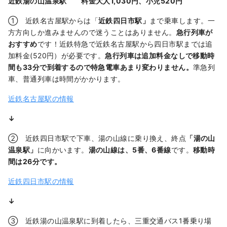
近鉄湯の山温泉駅 料金大人1,030円、小児520円
① 近鉄名古屋駅からは「
近鉄四日市駅」
まで乗車します。一
方方向しか進みませんので迷うことはありません。
急行列車
が
おすすめ
です！近鉄特急で近鉄名古屋駅から四日市駅までは追
加料金(520円）が必要です。
急行列車は追加料金なしで移動時
間も33分で到着するので特急電車あまり変わりません。
準急列
車、普通列車は時間がかかります。
近鉄名古屋駅の情報
↓
② 近鉄四日市駅で下車、湯の山線に乗り換え、終点
「湯の山
温泉駅」
に向かいます。
湯の山線は、5番、6番線
です。
移動時
間は26分です。
近鉄四日市駅の情報
↓
③ 近鉄湯の山温泉駅に到着したら、三重交通バス1番乗り場