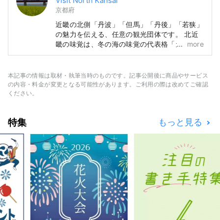
Visit North Kansai
京都府
近畿の北側「丹波」「但馬」「丹後」「若狭」
の魅力を伝える、任意の観光団体です。 北近
畿の味覚は、冬の海の味覚の代表格「カニ」だ
more
けに終わらず「カキ」「ブリ」「フグ」、夏の
「とり貝」「岩ガキ」「白いか」とそして、山
の味覚は「丹波栗」「丹波黒豆」や夏のフルー
本記事の情報は取材・執筆当時のものです。記事公開後に商品やサービス
ツ「砂丘メロン」と、年中グルメが楽しめるエ
の内容・料金が変更となる可能性があります。ご利用の際は改めてご確認
リアです。 そんな、広い北近畿を何度も訪
ください。
れ、線の旅ができる情報発信が出来ればうれし
いです。
特集
もっと見る