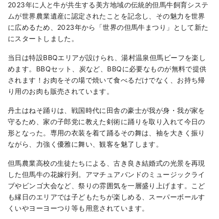
2023年に人と牛が共生する美方地域の伝統的但馬牛飼育システ
ムが世界農業遺産に認定されたことを記念し、その魅力を世界
に広めるため、2023年から「世界の但馬牛まつり」として新た
にスタートしました。
当日は特設BBQエリアが設けられ、湯村温泉但馬ビーフを楽し
めます。BBQセット、炭など、BBQに必要なものが無料で提供
されます！お肉をその場で焼いて食べるだけでなく、お持ち帰
り用のお肉も販売されています。
丹土はねそ踊りは、戦国時代に田舎の豪士が我が身・我が家を
守るため、家の子郎党に教えた剣術に踊りを取り入れて今日の
形となった。専用の衣装を着て踊るその舞は、袖を大きく振り
ながら、力強く優雅に舞い、観客を魅了します。
但馬農業高校の生徒たちによる、古き良き結婚式の光景を再現
した但馬牛の花嫁行列。アマチュアバンドのミュージックライ
ブやビンゴ大会など、祭りの雰囲気を一層盛り上げます。こど
も縁日のエリアでは子どもたちが楽しめる、スーパーボールす
くいやヨーヨーつり等も用意されています。