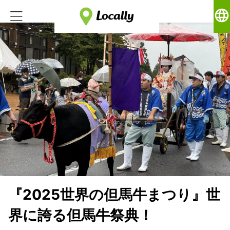
language
『2025世界の但馬牛まつり』世
界に誇る但馬牛祭典！