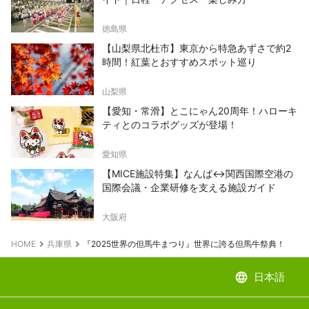
徳島県
【山梨県北杜市】東京から特急あずさで約2
時間！紅葉とおすすめスポット巡り
山梨県
【愛知・常滑】とこにゃん20周年！ハローキ
ティとのコラボグッズが登場！
愛知県
【MICE施設特集】なんば↔関西国際空港の
国際会議・企業研修を支える施設ガイド
大阪府
HOME
兵庫県
『2025世界の但馬牛まつり』世界に誇る但馬牛祭典！
language
日本語