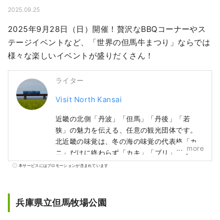
2025.09.25
2025年9月28日（日）開催！贅沢なBBQコーナーやス
テージイベントなど、「世界の但馬牛まつり」ならでは
様々な楽しいイベントが盛りだくさん！
ライター
Visit North Kansai
近畿の北側「丹波」「但馬」「丹後」「若
狭」の魅力を伝える、任意の観光団体です。
北近畿の味覚は、冬の海の味覚の代表格「カ
more
ニ」だけに終わらず「カキ」「ブリ」「フ
グ」、夏の「とり貝」「岩ガキ」「白いか」
本サービスにはプロモーションが含まれています
とそして、山の味覚は「丹波栗」「丹波黒
豆」や夏のフルーツ「砂丘メロン」と、年中
グルメが楽しめるエリアです。 そんな、広い
兵庫県立但馬牧場公園
北近畿を何度も訪れ、線の旅ができる情報発