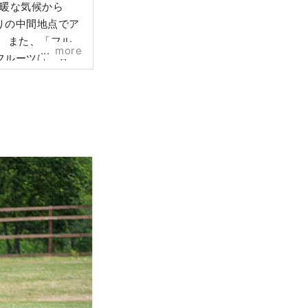
温暖な気候から
りの中間地点でア
ル
more
フルーツは、甘
など、旬のフル