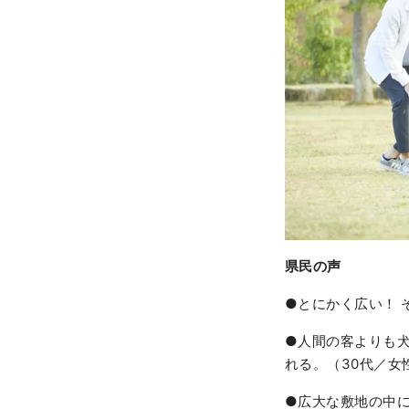
県民の声
●とにかく広い！ 
●人間の客よりも
れる。（30代／女
●広大な敷地の中に