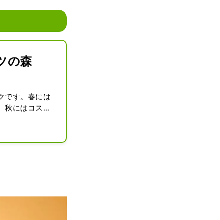
ツの森
クです。春には
、秋にはコスモ
高さ10メート
、ポニー、ミニ
み方はいろい
、地ビールな
,000平方メ
んのアスレチック