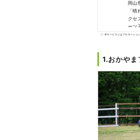
岡山
「晴
クセス
ーツ
さ、
本サービスにはプロモーショ
ーツが味わえます！ 
た、
1.おかや