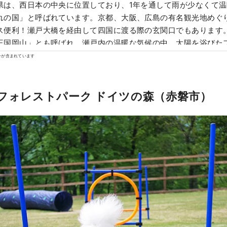
県は、西日本の中央に位置しており、1年を通して雨が少なくて
れの国」と呼ばれています。京都、大阪、広島の有名観光地めぐ
便利！瀬戸大橋を経由して四国に渡る際の玄関口でもあります。 また、「フ
王国岡山」とも呼ばれ、瀬戸内の温暖な気候の中、太陽を浴びた
香り、味ともに最高品質。 白桃をはじめ、マスカットやピオーネ
ンが含まれています
「岡山城」や日本三名園の「岡山後楽園」、倉敷美観地区といっ
歴史、文化、アートなど世界に誇る観光スポットもあります！
まフォレストパーク ドイツの森（赤磐市）