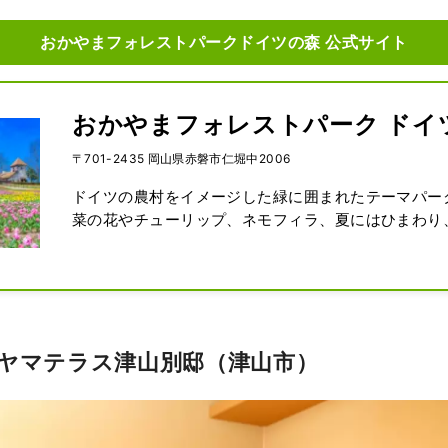
おかやまフォレストパークドイツの森 公式サイト
おかやまフォレストパーク ドイ
〒701-2435 岡山県赤磐市仁堀中2006
ドイツの農村をイメージした緑に囲まれたテーマパー
菜の花やチューリップ、ネモフィラ、夏にはひまわり
スがヨーロッパ調の建物をバックに咲き競います。

園内では芝すべりやゴーカート、足漕ぎボートのほか、
ルのブランコなどが楽しめます。

また、ジャージー牛の乳搾り体験や、アルパカ、ヤギ
ブタやウサギなどの動物たちとの触れ合いなど、楽し
ロヤマテラス津山別邸（津山市）
ろ。自家製ソーセージやジャーマンドッグ、石窯パン
ど、本場ドイツの味も堪能できるスポットです。

敷地内には西日本最大級のドッグランもあり、総面積約5
ートル（テニスコート約20個分）の中に、ワンちゃ