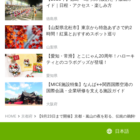
イド｜日程・アクセス・楽しみ方
徳島県
【山梨県北杜市】東京から特急あずさで約2
時間！紅葉とおすすめスポット巡り
山梨県
【愛知・常滑】とこにゃん20周年！ハローキ
ティとのコラボグッズが登場！
愛知県
【MICE施設特集】なんば↔関西国際空港の
国際会議・企業研修を支える施設ガイド
大阪府
HOME
京都府
【9月23日まで開催】京都・嵐山の夜を彩る、伝統の鵜飼い
language
日本語