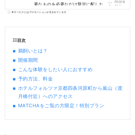
more
要なものを必要なだけ贅沢に配した、くつろ
ぎと眠りを追求するスマートホテル」をコン
本サービスにはプロモーションが含まれています
セプトに、デザイン性だけではない使い勝手
と居心地にこだわった客室をご提供し、最高
のリラクゼーション体験をみなさまにお届け
します。
目次
鵜飼いとは？
開催期間
こんな体験をしたい人におすすめ
予約方法、料金
ホテルフォルツァ京都四条河原町から嵐山（渡
月橋付近）へのアクセス
MATCHAをご覧の方限定！特別プラン