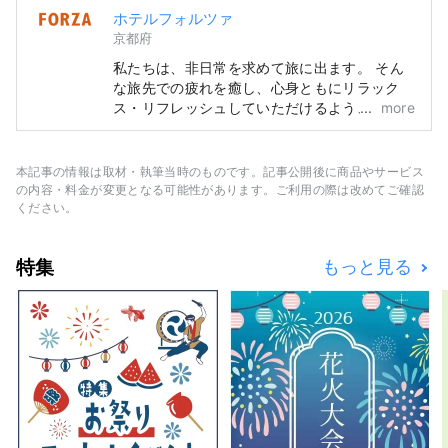
ホテルフォルツァ
京都府
私たちは、非日常を求めて旅に出ます。 そん
な旅先での疲れを癒し、心身ともにリラック
ス・リフレッシュしていただけるよう、「必要
more
なものを必要なだけ贅沢に配した、くつろぎと
眠りを追求するスマートホテル」をコンセプト
に、デザイン性だけではない使い勝手と居心地
本記事の情報は取材・執筆当時のものです。記事公開後に商品やサービス
にこだわった客室をご提供し、最高のリラクゼ
の内容・料金が変更となる可能性があります。ご利用の際は改めてご確認
ーション体験をみなさまにお届けします。
ください。
特集
もっと見る