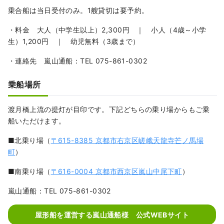
乗合船は当日受付のみ。1艘貸切は要予約。
・料金 大人（中学生以上）2,300円 ｜ 小人（4歳～小学
生）1,200円 ｜ 幼児無料（3歳まで）
・連絡先 嵐山通船：TEL 075-861-0302
乗船場所
渡月橋上流の提灯が目印です。下記どちらの乗り場からもご乗
船いただけます。
■北乗り場（
〒615-8385 京都市右京区嵯峨天龍寺芒ノ馬場
町
）
■南乗り場（
〒616-0004 京都市西京区嵐山中尾下町
）
嵐山通船：TEL 075-861-0302
屋形船を運営する嵐山通船様 公式WEBサイト