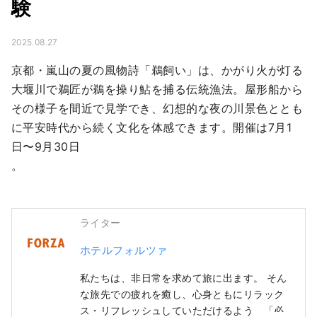
験
2025.08.27
京都・嵐山の夏の風物詩「鵜飼い」は、かがり火が灯る
大堰川で鵜匠が鵜を操り鮎を捕る伝統漁法。屋形船から
その様子を間近で見学でき、幻想的な夜の川景色ととも
に平安時代から続く文化を体感できます。開催は7月1
日〜9月30日

。
ライター
ホテルフォルツァ
私たちは、非日常を求めて旅に出ます。 そん
な旅先での疲れを癒し、心身ともにリラック
ス・リフレッシュしていただけるよう、「必