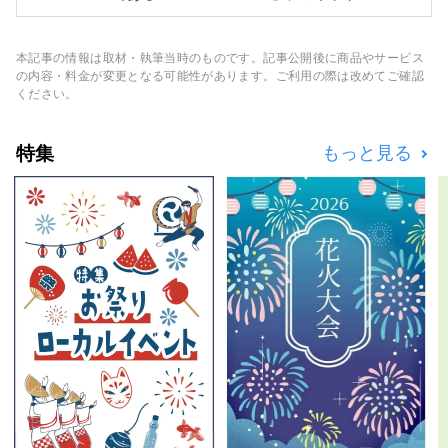
店である「Alpen Outdoors」、ゴルフ専門店
である「GOLF5」を全国に展開し、有名スポ
ーツブランドのスポーツ用品や、ファッション
本記事の情報は取材・執筆当時のものです。記事公開後に商品やサービス
性の高いアパレルやシューズを豊富に取りそろ
の内容・料金が変更となる可能性があります。ご利用の際は改めてご確認
え、スポーツをするすべてのお客様に満足いた
ください。
だける品揃えとサービスを提供致します。
特集
もっと見る