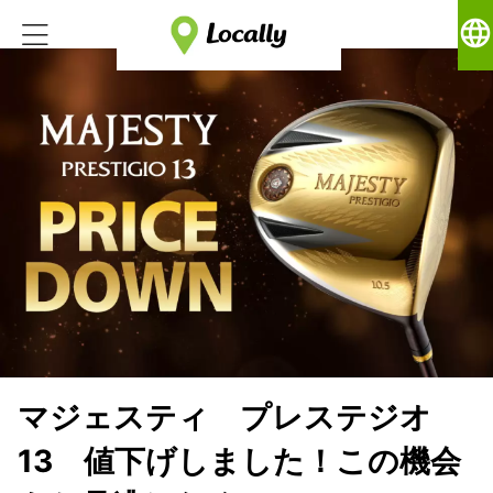
language
マジェスティ プレステジオ
13 値下げしました！この機会