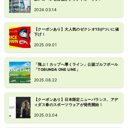
1階はゴルフ専門店であるゴルフ ５ フ
2024.03.14
ラッグシップストア、 2 階 と 3 階一
部 エリアに総合スポーツ専門店の ス
ポーツデポフラッグシップストア、 3 
【クーポンあり】大人気のゼクシオ13がついに値
階はアウトドア大型専門店「アルペン
下げ！
アウトドアーズフラッグシップスト
ア」の 3 業態が入る九州エリア最大級
2025.09.01
の売 場を展開しています。

スポーツ各カテゴリーの充実した品揃
えや、アウトドアは合計280ブランド
「飛ぶ！カップへ導くライン」公認ゴルフボール
以上、ゴルフは合計88ブランド以上の
「TOBUNDA ONE LINE」
取扱いが特徴。アシックス、ミズノ、
2025.08.22
ヨネックス、スノーピークス、ソト、
マジェスティ、ホンマなどの人気のジ
ャパンブランドも充実の品揃えとなっ
【クーポンあり】日本限定ニューバランス、アデ
ています。
ィダス春のスポーツウェアが発売開始！
2025.03.04