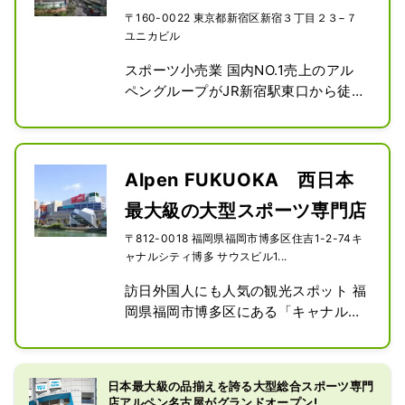
〒160-0022 東京都新宿区新宿３丁目２３−７
ユニカビル
スポーツ小売業 国内NO.1売上のアル
ペングループがJR新宿駅東口から徒歩
1分の所に史上最大の旗艦店を誕生。
地下2階、地上8階の巨大フロアには総
合スポーツ専門店「スポーツデポフラ
ッグシップストア」、アウトドア大型
Alpen FUKUOKA 西日本
専門店「アルペンアウトドアーズフラ
最大級の大型スポーツ専門店
ッグシップストア」ゴルフ専門店であ
る「ゴルフ5フラッグシップストア」
〒812-0018 福岡県福岡市博多区住吉1-2-74キ
の3業態が入る日本最大級の売場を展
ャナルシティ博多 サウスビル1...
開しています。

訪日外国人にも人気の観光スポット 福
人気のジャパンブランドをはじめ,ナイ
岡県福岡市博多区にある「キャナルシ
キ、アディダス、ニューバランス、ザ
ティ博多」 サウスビル1階～3階に、
ノースフェイス、オン、ホカヨネヨ
スポーツ大型専門店の「 Alpen 
ネ、ホンマ、マジェステイなど,充実の
FUKUOKA 」を 今年9 月 にオープン
品揃え。
日本最大級の品揃えを誇る大型総合スポーツ専門
しました。

店アルペン名古屋がグランドオープン!