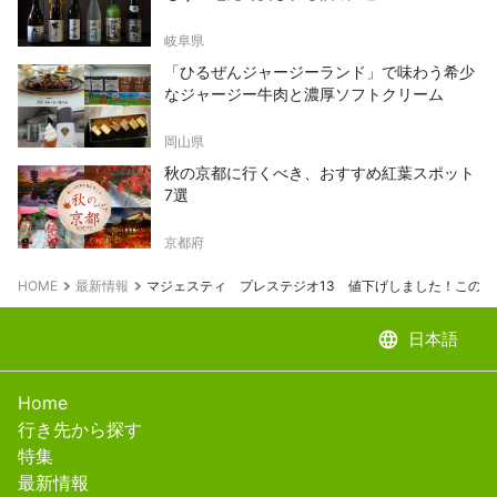
岐阜県
「ひるぜんジャージーランド」で味わう希少
なジャージー牛肉と濃厚ソフトクリーム
岡山県
秋の京都に行くべき、おすすめ紅葉スポット
7選
京都府
HOME
最新情報
マジェスティ プレステジオ13 値下げしました！この
language
日本語
Home
行き先から探す
特集
最新情報