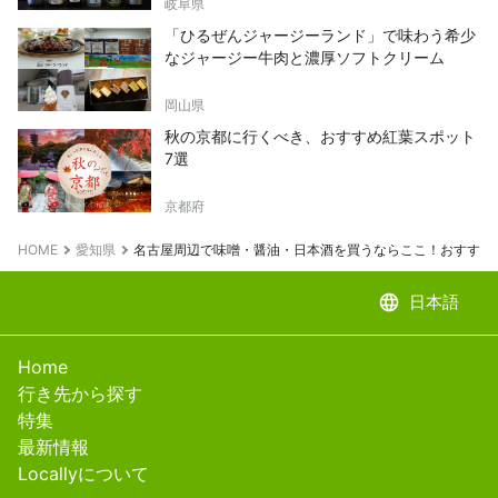
岐阜県
「ひるぜんジャージーランド」で味わう希少
なジャージー牛肉と濃厚ソフトクリーム
岡山県
秋の京都に行くべき、おすすめ紅葉スポット
7選
京都府
HOME
愛知県
名古屋周辺で味噌・醤油・日本酒を買うならここ！おすすめ
language
日本語
Home
行き先から探す
特集
最新情報
Locallyについて