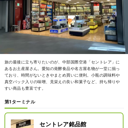
美味しさです。滑らかで独特な塩気の
あるプリンは、ぜひ、オリジナル味と
食べ比べてみてください。

「濃厚なバター」と「発酵調味料」と
いうそれぞれの個性が独特な食材同士
を、絶妙なバランスで作り上げた「八
丁味噌」と「白醤油」を使ったマドレ
ーヌなど、スイーツの新世界を堪能で
きるでしょう。
旅の最後に立ち寄りたいのが、中部国際空港「セントレア」に
あるお土産屋さん。愛知の発酵食品や名古屋名物が一堂に揃っ
ており、時間がないときやまとめ買いに便利。小瓶の調味料や
真空パック入りの味噌、見栄えの良い和菓子など、持ち帰りや
すい商品も豊富です。
第1ターミナル
セントレア銘品館