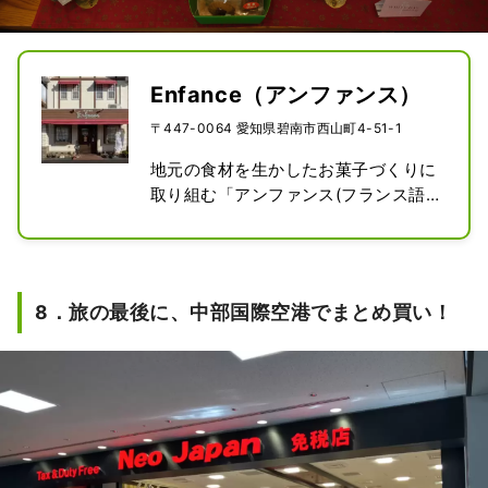
Enfance（アンファンス）
〒447-0064 愛知県碧南市西山町4-51-1
地元の食材を生かしたお菓子づくりに
取り組む「アンファンス(フランス語
で子ども時代)」には、「いつまで
も、子供心を忘れたくない」という小
笠原店主の独創的で、ワクワクするよ
うなアイデア商品がたくさん。この地
8．旅の最後に、中部国際空港でまとめ買い！
域の伝統的な醸造調味料を生かした商
品は、その想いとユニークさを物語っ
ています。

「白醤油プリン」は、白醤油の新たな
可能性にチャレンジしたいという、お
隣にある「ヤマシン醤油」さんとのコ
ラボレーションから生まれた画期的な