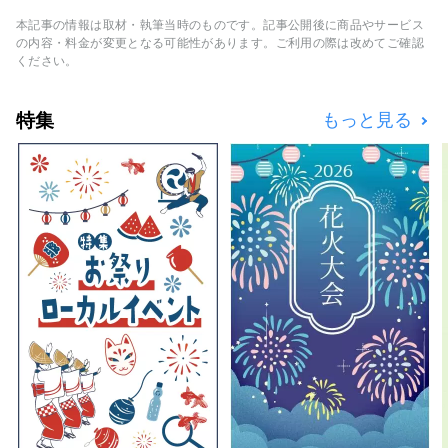
ーク」が有名ですが、実は和食を象徴す
る”UMAMI”を生み出す食文化の宝庫なんで
本記事の情報は取材・執筆当時のものです。記事公開後に商品やサービス
す。 ■What’s HAKKO? 和食の味を左右する
の内容・料金が変更となる可能性があります。ご利用の際は改めてご確認
「調味料」や世界中で人気の「日本酒」づくり
ください。
において「HAKKO技術」は、重要な鍵を握る
存在です。 ■What's Nagoya like? 日本の中
特集
もっと見る
部地区に位置し、空路・陸路共に、ハブとなる
名古屋。 恵まれた自然環境と風土によって、
独特の発酵食文化を育んできました。伊勢湾と
三河湾に囲まれた知多半島は、風光明媚な地
で、古くから酒や酢・味噌・たまりなどの醸造
業が盛んです。徳川家康の生誕地である西三河
は「八丁味噌」や「白醤油」といったユニーク
な発酵調味料の歴史を紡いでいます。