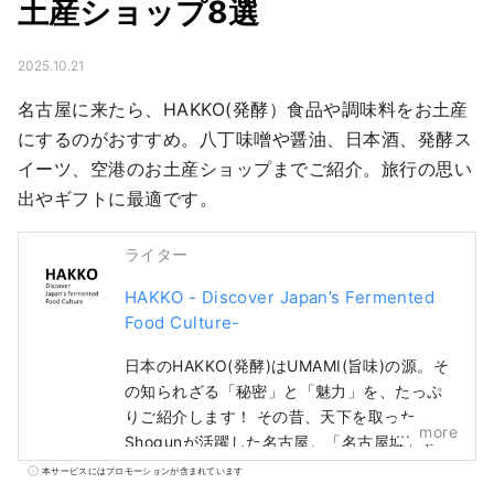
土産ショップ8選
2025.10.21
名古屋に来たら、HAKKO(発酵）食品や調味料をお土産
にするのがおすすめ。八丁味噌や醤油、日本酒、発酵ス
イーツ、空港のお土産ショップまでご紹介。旅行の思い
出やギフトに最適です。
ライター
HAKKO - Discover Japan’s Fermented
Food Culture-
日本のHAKKO(発酵)はUMAMI(旨味)の源。そ
の知られざる「秘密」と「魅力」を、たっぷ
りご紹介します！ その昔、天下を取った
more
Shogunが活躍した名古屋。「名古屋城」や
「ジブリパーク」が有名ですが、実は和食を
本サービスにはプロモーションが含まれています
象徴する”UMAMI”を生み出す食文化の宝庫な