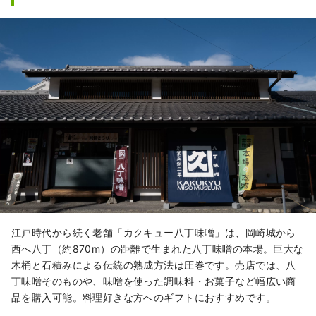
江戸時代から続く老舗「カクキュー八丁味噌」は、岡崎城から
西へ八丁（約870m）の距離で生まれた八丁味噌の本場。巨大な
木桶と石積みによる伝統の熟成方法は圧巻です。売店では、八
丁味噌そのものや、味噌を使った調味料・お菓子など幅広い商
品を購入可能。料理好きな方へのギフトにおすすめです。