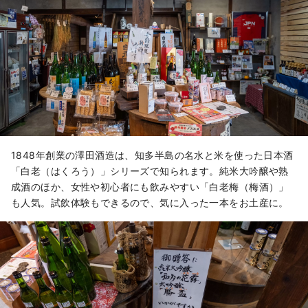
140年以来、伝統的な味噌づくりを続
けています。天然醸造にこだわり、余
計なものを加えず長期熟成させること
で濃厚なうま味を引き出しています。

手作り味噌教室や蔵まつりなどのイベ
ントも人気です。
1848年創業の澤田酒造は、知多半島の名水と米を使った日本酒
「白老（はくろう）」シリーズで知られます。純米大吟醸や熟
成酒のほか、女性や初心者にも飲みやすい「白老梅（梅酒）」
も人気。試飲体験もできるので、気に入った一本をお土産に。