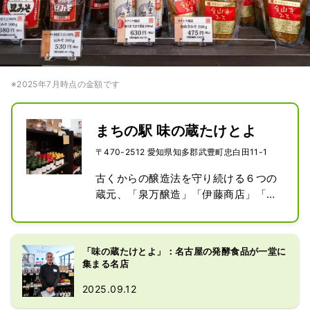
※2025年7月時点の金額です
まちの駅 味の蔵たけとよ
〒470-2512 愛知県知多郡武豊町忠白田11-1
古くからの醸造法を守り続ける６つの
蔵元、「泉万醸造」「伊藤商店」「丸
又商店」「中定商店」「カクトウ醸
造」「南蔵商店」の、味噌・たまりを
中心とした商品を販売。

「味の蔵たけとよ」：名古屋の発酵食品が一堂に
味噌蔵のまちの散策をして醸造の歴史
集まる名店
に触れたあとは、その歴史に培われた
2025.09.12
商品をぜひお土産にどうぞ。

また、地元で獲れた野菜・くだもの・