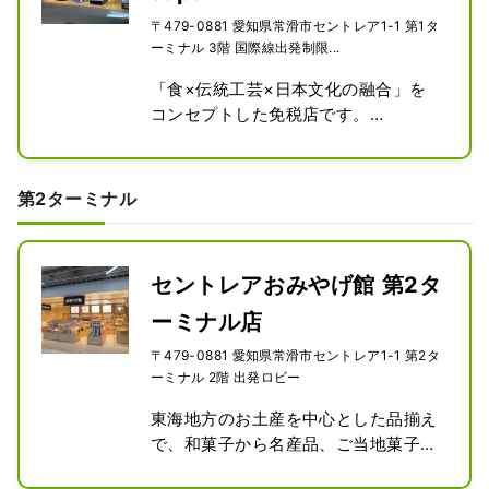
〒479-0881 愛知県常滑市セントレア1-1 第1タ
ーミナル 3階 国際線出発制限...
「食×伝統工芸×日本文化の融合」を
コンセプトした免税店です。

日本の伝統的な味噌・みりんなどの発
酵調味料に加え、この免税店は日本全
国の日本酒・お菓子や雑貨など取りそ
第2ターミナル
ろえております。
セントレアおみやげ館 第2タ
ーミナル店
〒479-0881 愛知県常滑市セントレア1-1 第2タ
ーミナル 2階 出発ロビー
東海地方のお土産を中心とした品揃え
で、和菓子から名産品、ご当地菓子ま
でバリエーション豊富に展開いたしま