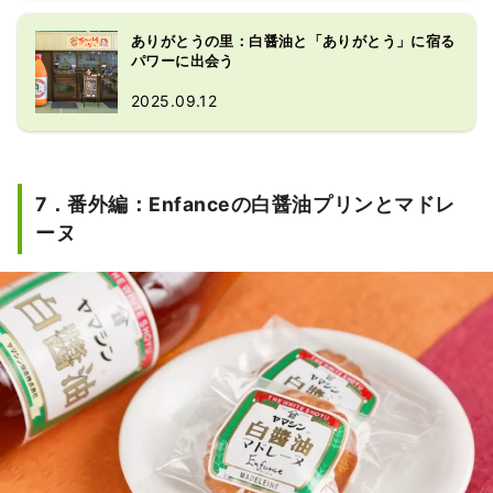
くりを追求しています。美味しい白醤
油ができるように、感謝の気持ちを込
ありがとうの里：白醤油と「ありがとう」に宿る
めて「仕込みタンク」や「商品の瓶ラ
パワーに出会う
ベル」にも「ありがとう」の文字が書
2025.09.12
かれています。

白だしのベースとなる白醤油は、有機
小麦を9割用いて造られた、透き通っ
た琥珀色の醤油。小麦が主原料のため
7．番外編：Enfanceの白醤油プリンとマドレ
糖分が高く甘みが強いのが特徴です。
七福醸造の工場「ありがとうの里」で
ーヌ
は、白醤油や白だしが造られる過程や
美味しさの秘密を学べます。

搾りたての「白醤油」を試飲したり、
家でも簡単に作れる白だしを使ったお
料理の試食もできます。豊富なライン
ナップで、使い方レシピも紹介してく
れるので、お土産選びが楽しくなりま
す。安心・安全な食材へのこだわりか
ら原料の小麦と大豆を有機に切り替え
たことで、2001年には有機JAS認定を