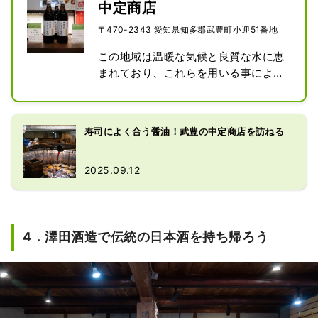
中定商店
〒470-2343 愛知県知多郡武豊町小迎51番地
この地域は温暖な気候と良質な水に恵
まれており、これらを用いる事により
良い味噌・たまりが出来ると確信し、
明治12年6月に味噌・たまりの醸造蔵
が創業されました。

寿司によく合う醤油！武豊の中定商店を訪ねる
たまり醤油とは、豆味噌を作る過程で
にじみ出た液体が桶の底にたまり、こ
2025.09.12
れを取り出したのがはじまりと言われ
ています。

醤油の原点とも言うべきのもです。特
徴は他の醤油と比べて塩分が少なめ
4．澤田酒造で伝統の日本酒を持ち帰ろう
で、濃厚なうま味です。

主原料が大豆なのでタンパク質が多
く、人間の体に必須のアミノ酸やうま
味成分であるグルタミン酸もたくさん
含まれています。

原材料は国産の大豆と食塩のみ。創業