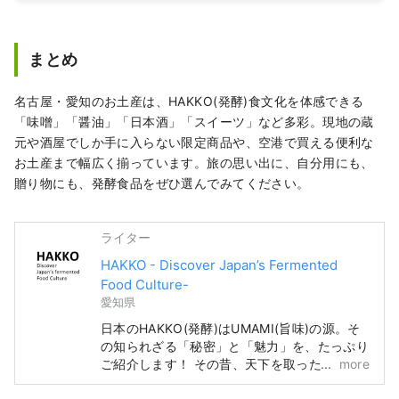
す。ターミナルに入ってすぐの場所に
あり、チェックイン前のお買い物に大
変便利です。
まとめ
名古屋・愛知のお土産は、HAKKO(発酵)食文化を体感できる
「味噌」「醤油」「日本酒」「スイーツ」など多彩。現地の蔵
元や酒屋でしか手に入らない限定商品や、空港で買える便利な
お土産まで幅広く揃っています。旅の思い出に、自分用にも、
贈り物にも、発酵食品をぜひ選んでみてください。
ライター
HAKKO - Discover Japan’s Fermented
Food Culture-
愛知県
日本のHAKKO(発酵)はUMAMI(旨味)の源。そ
の知られざる「秘密」と「魅力」を、たっぷり
ご紹介します！ その昔、天下を取ったShogun
more
が活躍した名古屋。「名古屋城」や「ジブリパ