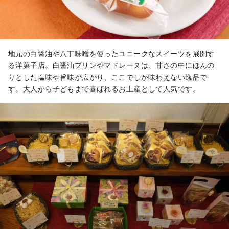
取得しました。 ※ご紹介写真内の商品
価格は、2025年3月時点になります。
地元の白醤油や八丁味噌を使ったユニークなスイーツを展開す
る洋菓子店。白醤油プリンやマドレーヌは、甘さの中にほんの
りとした塩味や旨味が広がり、ここでしか味わえない逸品で
す。大人から子どもまで喜ばれるお土産として人気です。