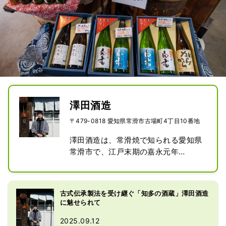
澤田酒造
〒479-0818 愛知県常滑市古場町4丁目10番地
澤田酒造は、常滑焼で知られる愛知県
常滑市で、江戸末期の嘉永元年
（1848年）に創業した歴史ある酒蔵
です。代表銘柄は「白老（はくろ
う）」。蔵名には、「お米を丁寧に白
古式伝承製法を受け継ぐ「知多の酒蔵」澤田酒造
く磨く」「お客様の健康長寿を願う」
に魅せられて
「老練な酒造りを追求する」という想
2025.09.12
いが込められています。常滑のある知