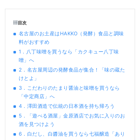
んです。 ■What’s HAKKO? 和食の味を左右
する「調味料」や世界中で人気の「日本酒」
づくりにおいて「HAKKO技術」は、重要な鍵
目次
を握る存在です。 ■What's Nagoya like? 日
名古屋のお土産はHAKKO（発酵）食品と調味
本の中部地区に位置し、空路・陸路共に、ハ
料がおすすめ
ブとなる名古屋。 恵まれた自然環境と風土に
よって、独特の発酵食文化を育んできまし
1．八丁味噌を買うなら「カクキュー八丁味
た。伊勢湾と三河湾に囲まれた知多半島は、
噌」へ
風光明媚な地で、古くから酒や酢・味噌・た
2．名古屋周辺の発酵食品が集合！「味の蔵た
まりなどの醸造業が盛んです。徳川家康の生
けとよ」
誕地である西三河は「八丁味噌」や「白醤
油」といったユニークな発酵調味料の歴史を
3．こだわりのたまり醤油と味噌を買うなら
紡いでいます。
「中定商店」へ
4．澤田酒造で伝統の日本酒を持ち帰ろう
5．「遊べる酒屋」金原酒店でお気に入りのお
酒を見つけよう
6．白だし、白醬油を買うなら七福醸造「あり