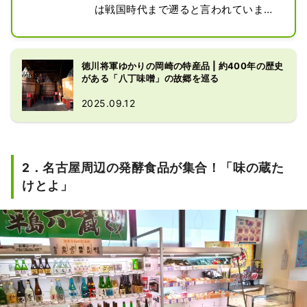
は戦国時代まで遡ると言われていま
す。八丁味噌の老舗として昔ながらの
製法を絶やすことなく、現代まで八丁
味噌の味を守り続けています。その製
徳川将軍ゆかりの岡崎の特産品 | 約400年の歴史
造方法を見ることができる蔵見学や実
がある「八丁味噌」の故郷を巡る
際にその場で八丁味噌を使用した料理
2025.09.12
を味わうことができるレストランも併
設しています。
2．名古屋周辺の発酵食品が集合！「味の蔵た
けとよ」