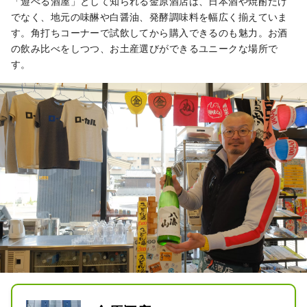
もって取り組んでいます。

「遊べる酒屋」として知られる金原酒店は、日本酒や焼酎だけ
でなく、地元の味醂や白醤油、発酵調味料を幅広く揃えていま
原料・製法・道具にもこだわり、丁寧
す。角打ちコーナーで試飲してから購入できるのも魅力。お酒
に丹精込めてつくるお酒づくりについ
の飲み比べをしつつ、お土産選びができるユニークな場所で
ては、ぜひ、試飲も楽しめる酒蔵見学
す。
ツアーで体験してください。常滑の地
酒「白老」を、よりおいしく、より愉
しく味わっていただくため、作陶家と
のコラボレーションによる４種類の酒
器をつくりました。ツアーでは、味わ
いの異なるお酒と、それぞれの個性を
引き出す酒器のペアリングをお楽しみ
いただけます。