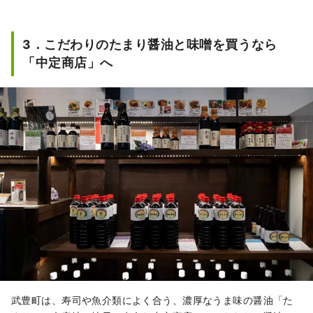
お米から伝統和菓子・オリジナルスイ
ーツやパンなど、地産の味、季節の味
3．こだわりのたまり醤油と味噌を買うなら
もたくさんあります。

フードコートでは、武豊町の味噌・た
「中定商店」へ
まりを使用したみたらし団子や焼きそ
ばなどの軽食、知多半島で水揚げされ
た新鮮な魚介類を使った海鮮料理など
をお召し上がりいただけます。
武豊町は、寿司や魚介類によく合う、濃厚なうま味の醤油「た