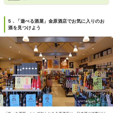
多半島は、海産物や農畜産物の他に、
酒・味噌・酢・たまり醤油など醸造文
化が盛んな地域です。澤田酒造は地元
5．「遊べる酒屋」金原酒店でお気に入りのお
の豊かな食文化を支えるため、地元の
酒米、湧き水を使い、普通酒から大吟
酒を見つけよう
醸まで伝統的な木の道具を用いて、濃
醇で旨味豊かな地酒を造り続けていま
す。米の旨さを引き出し、雑味を出さ
ないようにするには、古いけれど伝統
の方法が一番と考えているからです。

酒づくりに欠かせない仕込み水は、創
業時より、蔵から2キロメートルも離
れた丘に湧き出る清水を自家水道を作
り酒蔵にある井戸まで引いてきていま
す。

知多半島という発酵食文化圏の地酒と
して、自然と調和しながら、料理を引
き立て食に寄り添うお酒造りに信念を