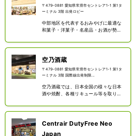
〒479-0881 愛知県常滑市セントレア1-1 第1タ
ーミナル 3階 出発ロビー
中部地区を代表するおみやげに最適な
和菓子・洋菓子・名産品・お酒が勢ぞ
ろい。

おみやげに大人気の「赤福」をはじ
め、坂角総本舗の「ゆかり」、両口屋
是清の「千なり」など全国的にも有名
空乃酒蔵
なお菓子や、地元で根強く支持され続
〒479-0881 愛知県常滑市セントレア1-1 第1タ
けている銘菓をはじめ、おみやげに最
ーミナル 3階 国際線出発制限...
適な洋菓子や加工食品などの名産品、
地元のお酒など、幅広く取り揃えてお
空乃酒蔵では、日本全国の様々な日本
ります。

酒や焼酎、各種リキュール等を取り揃
※SDGsの取り組みの一環として、手提
えており、またお酒にまつわる商品を
げレジ袋（紙袋、プラスチック製袋）
免税価格でお買い求めいただけます。 
が有料となります。マイバッグをご持
※ジャパニーズウイスキーや有名ブラ
参ください。
ンド洋酒等は『酒・タバコ店』にて販
Centrair DutyFree Neo
売をしております。
Japan