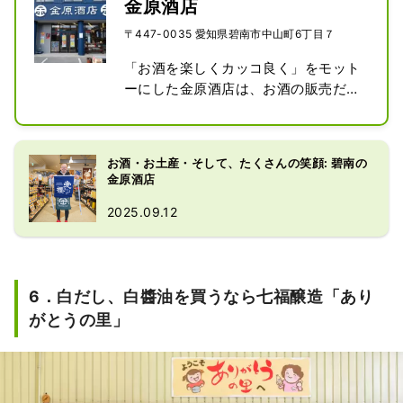
金原酒店
〒447-0035 愛知県碧南市中山町6丁目７
「お酒を楽しくカッコ良く」をモット
ーにした金原酒店は、お酒の販売だけ
でなく、

イベント開催やお酒を酒屋で飲む伝統
的な「角打ち」（昼呑みも可能）など
お酒・お土産・そして、たくさんの笑顔: 碧南の
も行う""遊べる酒屋""として地元や
金原酒店
SNS、YouTubeでも注目を集めていま
2025.09.12
す。

愛知県の日本酒や調味料はもちろん
（碧南にある味醂蔵５つの商品は全
て、ここに揃っています）、

6．白だし、白醬油を買うなら七福醸造「あり
店主が各地の蔵元へ足を運んで直接仕
入れた焼酎や、限定販売の希少な日本
がとうの里」
酒など、その種類の多さとバリエーシ
ョンに驚くでしょう。

日本のお酒に馴染みがない「外国人」
の方が簡単に楽しめるように、割り方