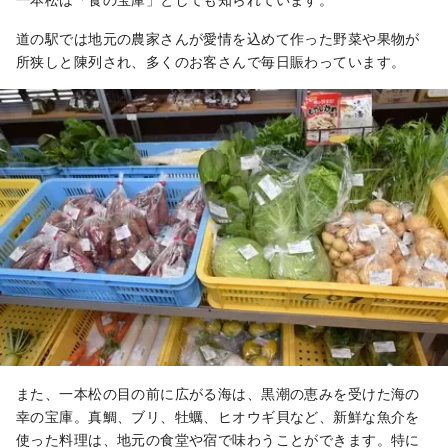
道の駅では地元の農家さんが愛情を込めて作った野菜や果物が
所狭しと陳列され、多くのお客さんで毎日賑わっています。
また、一本松の目の前に広がる海は、黒潮の恵みを受けた海の
幸の宝庫。真鯛、ブリ、牡蠣、ヒオウギ貝など、新鮮な魚介を
使った料理は、地元の食堂や宿で味わうことができます。特に