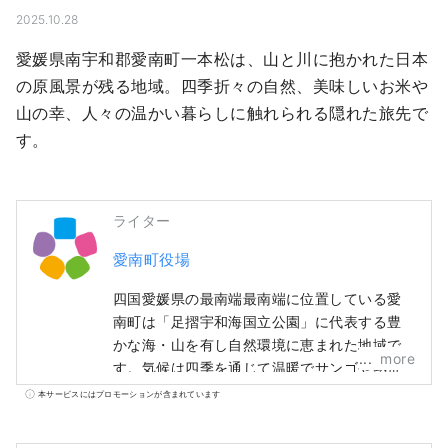
2025.10.28
愛媛県南宇和郡愛南町一本松は、山と川に抱かれた日本
の原風景が残る地域。四季折々の自然、美味しいお米や
山の幸、人々の温かい暮らしに触れられる隠れた旅先で
す。
ライター
愛南町役場
四国愛媛県の最南端最南端に位置している愛
南町は「足摺宇和海国立公園」に代表する豊
かな海・山を有し自然環境に恵まれた地域で
more
す。気候は四季を通じて温暖でサンゴや熱帯
魚などを見ることもできます。
本サービスにはプロモーションが含まれています