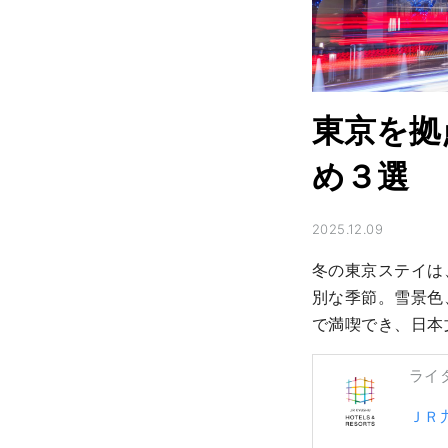
東京を拠
め３選
2025.12.09
冬の東京ステイは
別な季節。雪景色
で満喫でき、日本
ライ
ＪＲ