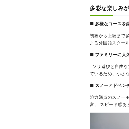
多彩な楽しみ
■ 多様なコースを
初級から上級まで多
よる外国語スクー
■
ファミリーに人
ソリ遊びと自由な
ているため、小さ
■ スノーアドベン
迫力満点のスノー
富。 スピード感