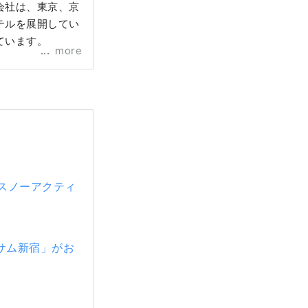
会社は、東京、京
テルを展開してい
ています。
more
るスノーアクティ
サム新宿」がお