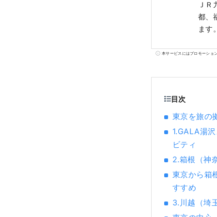
ＪＲ
都、
ます
本サービスにはプロモーショ
目次
東京を旅の
1.GALA
ビティ
2.箱根（
東京から箱
すすめ
3.川越（埼