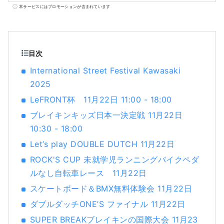
空港から１５分、東京の主要駅から数十分、
本サービスにはプロモーションが含まれています
横浜、鎌倉、箱根にも近く、154万人もの人が
暮らすベットタウンとして人気のある都市で
す。東京や横浜に近いながら知る人ぞ知る大
都市で、日本の主なお店が一堂に揃うショッ
目次
ピングセンターやローカルが集う繁華街があ
International Street Festival Kawasaki
り、日本のありのままの都市生活に触れるこ
2025
とができます。 日本の高度経済成長を支えた
工業地帯から生まれた工場夜景が有名です
LeFRONT杯 11月22日 11:00 - 18:00
が、江戸幕府を開いた将軍によって整備され
ブレイキンキッズ日本一決定戦 11月22日
た東京から京都までの大動脈である「東海
10:30 - 18:00
道」の宿場町「東海道五十三次」の一つとし
て栄え、初詣には日本最大級の参拝者が訪れ
Let’s play DOUBLE DUTCH 11月22日
る川崎大師や、文化財指定を受けた25もの古
ROCK'S CUP 未就学児ランニングバイクペダ
民家がある日本民家園があります。人気アニ
ルなし自転車レース 11月22日
メ「ドラえもん」のミュージアムも人気で
スケートボード＆BMX無料体験会 11月22日
す。 人気の観光スポット・イベントをいくつ
か紹介いたします。 ◇川崎市の工場夜景 日本
ダブルダッチONE’S ファイナル 11月22日
の高度成長期を支えた工業地帯。24時間稼働
SUPER BREAKブレイキンの国際大会 11月23
する工場群は、夜を迎えるとプラントに作業