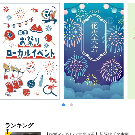
す。 日本の高度経済成長を支えた工業地帯か
ら生まれた工場夜景が有名ですが、江戸幕府を
開いた将軍によって整備された東京から京都ま
での大動脈である「東海道」の宿場町「東海道
五十三次」の一つとして栄え、初詣には日本最
大級の参拝者が訪れる川崎大師や、文化財指定
を受けた25もの古民家がある日本民家園があ
ります。人気アニメ「ドラえもん」のミュージ
アムも人気です。 人気の観光スポット・イベ
ントをいくつか紹介いたします。 ◇川崎市の
工場夜景 日本の高度成長期を支えた工業地
帯。24時間稼働する工場群は、夜を迎えると
プラントに作業用の明かりが点灯され、宝石を
ちりばめたような幻想的な世界へと変貌しま
す。この「工場夜景」はバスツアー、屋形船ク
ルーズツアーで体験することができます。 ◇
生田緑地 東京から数十分の都市にありなが
ら、メタセコイアの並木を始めとした圧巻の自
然があります。文化財指定を受けた25の古民
家を体験できる日本民家園では、このエリアで
伝統的に営まれてきた藍染の体験ができ、前衛
ランキング
芸術家として人気の岡本太郎の美術館もありま
【絶対迷わない／徒歩５分】新幹線「名古屋
す。春には桜も楽しめます。 ◇川崎市 藤子・