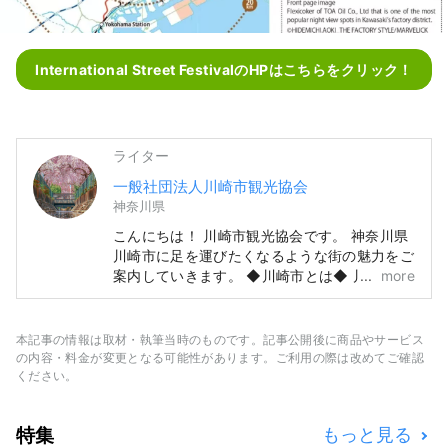
International Street FestivalのHPはこちらをクリック！
ライター
一般社団法人川崎市観光協会
神奈川県
こんにちは！ 川崎市観光協会です。 神奈川県
川崎市に足を運びたくなるような街の魅力をご
案内していきます。 ◆川崎市とは◆ 川崎市
more
は、東京の隣の神奈川県にありながら、羽田空
港から１５分、東京の主要駅から数十分、横
浜、鎌倉、箱根にも近く、154万人もの人が暮
本記事の情報は取材・執筆当時のものです。記事公開後に商品やサービス
らすベットタウンとして人気のある都市です。
の内容・料金が変更となる可能性があります。ご利用の際は改めてご確認
東京や横浜に近いながら知る人ぞ知る大都市
ください。
で、日本の主なお店が一堂に揃うショッピング
センターやローカルが集う繁華街があり、日本
特集
もっと見る
のありのままの都市生活に触れることができま