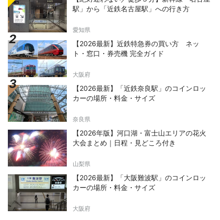
駅」から「近鉄名古屋駅」への行き方
F・不二雄ミュージアム アジアを中心に世界で
愛されている漫画「ドラえもん」を生んだ漫画
家「藤子・F・不二雄」の作品の原画や実際に
愛知県
藤子・F・不二雄が使用した机等が展示されて
【2026最新】近鉄特急券の買い方 ネッ
います。また、実物大のアイテムが設置され、
ト・窓口・券売機 完全ガイド
作中の食べ物を実際にたべることができるな
ど、作品の世界に入り込むことができる施設で
大阪府
す。 ◇川崎山王祭 稲毛神社で例年8月に執り
行われる川崎地域最大のお祭りで、大神輿渡御
【2026最新】「近鉄奈良駅」のコインロッ
が見どころとなっています。 ◇かなまら祭り
カーの場所・料金・サイズ
4月の第1日曜日に開催される金山神社のお祭
り。男根をかたどった神輿がかつぎ出され、子
奈良県
授けや縁結びとして有名で、外国人観光客も大
【2026年版】河口湖・富士山エリアの花火
勢訪れます。
大会まとめ｜日程・見どころ付き
山梨県
【2026最新】「大阪難波駅」のコインロッ
カーの場所・料金・サイズ
大阪府