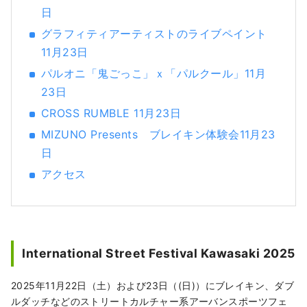
日
用の明かりが点灯され、宝石をちりばめたよ
うな幻想的な世界へと変貌します。この「工
グラフィティアーティストのライブペイント
場夜景」はバスツアー、屋形船クルーズツア
11月23日
ーで体験することができます。 ◇生田緑地 東
パルオニ「鬼ごっこ」ｘ「パルクール」11月
京から数十分の都市にありながら、メタセコ
23日
イアの並木を始めとした圧巻の自然がありま
す。文化財指定を受けた25の古民家を体験で
CROSS RUMBLE 11月23日
きる日本民家園では、このエリアで伝統的に
MIZUNO Presents ブレイキン体験会11月23
営まれてきた藍染の体験ができ、前衛芸術家
日
として人気の岡本太郎の美術館もあります。
春には桜も楽しめます。 ◇川崎市 藤子・F・
アクセス
不二雄ミュージアム アジアを中心に世界で愛
されている漫画「ドラえもん」を生んだ漫画
家「藤子・F・不二雄」の作品の原画や実際に
藤子・F・不二雄が使用した机等が展示されて
います。また、実物大のアイテムが設置さ
International Street Festival Kawasaki 2025
れ、作中の食べ物を実際にたべることができ
るなど、作品の世界に入り込むことができる
2025年11月22日（土）および23日（(日)）にブレイキン、ダブ
施設です。 ◇川崎山王祭 稲毛神社で例年8月
ルダッチなどのストリートカルチャー系アーバンスポーツフェ