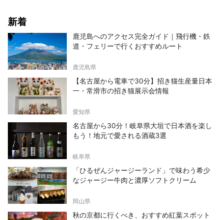
新着
鹿児島へのアクセス完全ガイド｜飛行機・鉄
道・フェリーで行くおすすめルート
鹿児島県
【名古屋から電車で30分】招き猫生産量日本
一・常滑市の招き猫展示会情報
愛知県
名古屋から30分！岐阜県大垣で日本酒を楽し
もう！地元で愛される酒蔵3選
岐阜県
「ひるぜんジャージーランド」で味わう希少
なジャージー牛肉と濃厚ソフトクリーム
岡山県
秋の京都に行くべき、おすすめ紅葉スポット