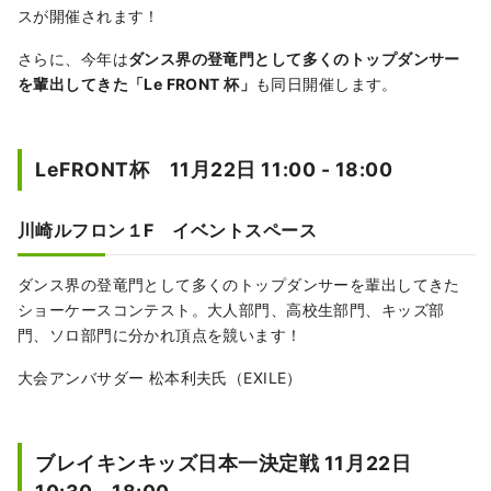
に執り行われる川崎地域最大のお祭りで、大
スが開催されます！
神輿渡御が見どころとなっています。 ◇かな
さらに、今年は
ダンス界の登竜門として多くのトップダンサー
まら祭り 4月の第1日曜日に開催される金山神
を輩出してきた「Le FRONT 杯」
も同日開催します。
社のお祭り。男根をかたどった神輿がかつぎ
出され、子授けや縁結びとして有名で、外国
人観光客も大勢訪れます。
LeFRONT杯 11月22日 11:00 - 18:00
川崎ルフロン１F イベントスペース
ダンス界の登竜門として多くのトップダンサーを輩出してきた
ショーケースコンテスト。大人部門、高校生部門、キッズ部
門、ソロ部門に分かれ頂点を競います！
大会アンバサダー 松本利夫氏（EXILE）
ブレイキンキッズ日本一決定戦 11月22日